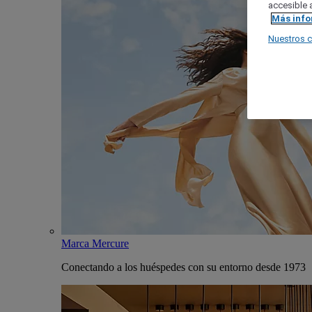
accesible a
Más inf
Nuestros 
Marca Mercure
Conectando a los huéspedes con su entorno desde 1973