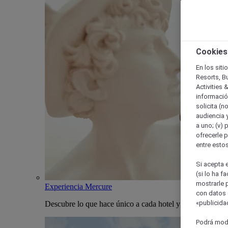
Cookies
En los siti
Resorts, B
Activities 
información
solicita (n
audiencia y
a uno; (v) 
ofrecerle p
entre esto
Si acepta e
(si lo ha f
mostrarle 
Experiencia Mercure
con datos 
«publicidad
Descubre lo que hace único a cada hotel y estancia Merc
Podrá modi