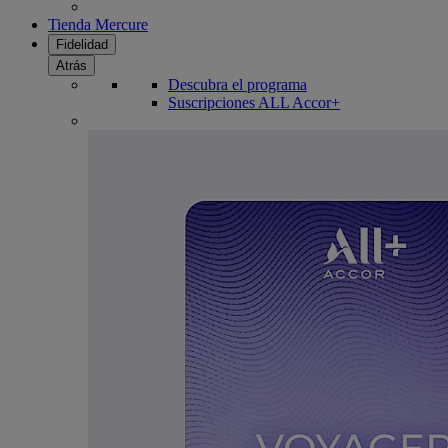
Tienda Mercure
Fidelidad
Atrás
Descubra el programa
Suscripciones ALL Accor+