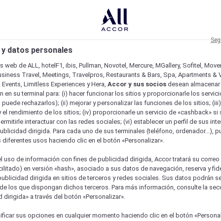
Seg
 y datos personales
os web de ALL, hotelF1, ibis, Pullman, Novotel, Mercure, MGallery, Sofitel, Mov
usiness Travel, Meetings, Travelpros, Restaurants & Bars, Spa, Apartments & Vi
& Events, Limitless Experiences y Hera,
Accor y sus socios
desean almacenar 
 en su terminal para: (i) hacer funcionar los sitios y proporcionarle los servic
o puede rechazarlos); (ii) mejorar y personalizar las funciones de los sitios; (iii
 el rendimiento de los sitios; (iv) proporcionarle un servicio de «cashback» si 
permitirle interactuar con las redes sociales; (vi) establecer un perfil de sus in
ublicidad dirigida. Para cada uno de sus terminales (teléfono, ordenador...), p
s diferentes usos haciendo clic en el botón «Personalizar».
l uso de información con fines de publicidad dirigida, Accor tratará su correo
acilitado) en versión «hash», asociado a sus datos de navegación, reserva y fid
publicidad dirigida en sitios de terceros y redes sociales. Sus datos podrán 
de los que dispongan dichos terceros. Para más información, consulte la sec
 dirigida» a través del botón «Personalizar».
ure
ficar sus opciones en cualquier momento haciendo clic en el botón «Personal