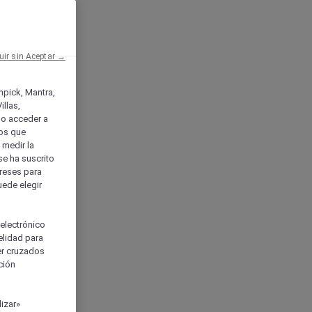
uir sin Aceptar →
enpick, Mantra,
llas,
o acceder a
ios que
) medir la
se ha suscrito
tereses para
uede elegir
 electrónico
elidad para
ser cruzados
ción
izar»