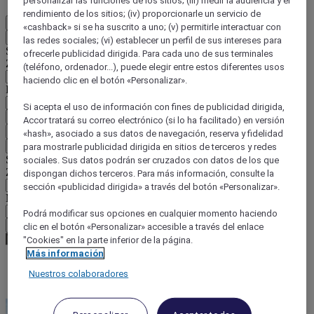
personalizar las funciones de los sitios; (iii) medir la audiencia y el
rendimiento de los sitios; (iv) proporcionarle un servicio de
ES
«cashback» si se ha suscrito a uno; (v) permitirle interactuar con
Atrás
las redes sociales; (vi) establecer un perfil de sus intereses para
Seleccione su país e idioma a continuación
ofrecerle publicidad dirigida. Para cada uno de sus terminales
Zona geográfica
(teléfono, ordenador...), puede elegir entre estos diferentes usos
haciendo clic en el botón «Personalizar».
País / Región - Idioma
Si acepta el uso de información con fines de publicidad dirigida,
Confirmar mi país e idioma
Accor tratará su correo electrónico (si lo ha facilitado) en versión
EUR
(€)
«hash», asociado a sus datos de navegación, reserva y fidelidad
Atrás
para mostrarle publicidad dirigida en sitios de terceros y redes
Seleccione su moneda a continuación
sociales. Sus datos podrán ser cruzados con datos de los que
Zona geográfica
dispongan dichos terceros. Para más información, consulte la
sección «publicidad dirigida» a través del botón «Personalizar».
Moneda
Podrá modificar sus opciones en cualquier momento haciendo
Confirmar mi moneda
clic en el botón «Personalizar» accesible a través del enlace
"Cookies" en la parte inferior de la página.
Más información
Nuestros colaboradores
World