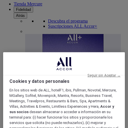
Tienda Mercure
Fidelidad
Atrás
Descubra el programa
Suscripciones ALL Accor+
Seguir sin Aceptar →
Cookies y datos personales
En los sitios web de ALL, hotelF1, ibis, Pullman, Novotel, Mercure,
ALL Accor+ Voyager
MGallery, Sofitel, Movenpick, Mantra, Resorts, Business Travel,
15% de descuent todo el año
en sus estancias en +30
Meetings, Travelpros, Restaurants & Bars, Spa, Apartments &
marcas
Villas, Activities & Events, Limitless Experiences y Hera,
Accor y
sus socios
desean almacenar o acceder a información en su
ÚNETE YA
terminal para: (i) hacer funcionar los sitios y proporcionarle los
servicios que solicita (no puede rechazarlos); (ii) mejorar y
Más