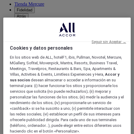
Tienda Mercure
Fidelidad
Atrás
Descubra el programa
Suscripciones ALL Accor+
Seguir sin Aceptar →
Cookies y datos personales
En los sitios web de ALL, hotelF1, ibis, Pullman, Novotel, Mercure,
MGallery, Sofitel, Movenpick, Mantra, Resorts, Business Travel,
Meetings, Travelpros, Restaurants & Bars, Spa, Apartments &
Villas, Activities & Events, Limitless Experiences y Hera,
Accor y
sus socios
desean almacenar o acceder a información en su
terminal para: (i) hacer funcionar los sitios y proporcionarle los
servicios que solicita (no puede rechazarlos); (ii) mejorar y
ALL Accor+ Voyager
personalizar las funciones de los sitios; (iii) medir la audiencia y el
rendimiento de los sitios; (iv) proporcionarle un servicio de
15% de descuent todo el año
en sus estancias en +30
«cashback» si se ha suscrito a uno; (v) permitirle interactuar con
marcas
las redes sociales; (vi) establecer un perfil de sus intereses para
ofrecerle publicidad dirigida. Para cada uno de sus terminales
ÚNETE YA
(teléfono, ordenador...), puede elegir entre estos diferentes usos
haciendo clic en el botón «Personalizar».
Más