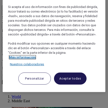
Si acepta el uso de información con fines de publicidad dirigida,
ES
Accor tratará su correo electrónico (si lo ha facilitado) en versión
Atrás
«hash», asociado a sus datos de navegación, reserva y fidelidad
Seleccione su país e idioma a continuación
para mostrarle publicidad dirigida en sitios de terceros y redes
Zona geográfica
sociales. Sus datos podrán ser cruzados con datos de los que
dispongan dichos terceros. Para más información, consulte la
País / Región - Idioma
sección «publicidad dirigida» a través del botón «Personalizar».
Confirmar mi país e idioma
Podrá modificar sus opciones en cualquier momento haciendo
EUR
(€)
clic en el botón «Personalizar» accesible a través del enlace
Atrás
"Cookies" en la parte inferior de la página.
Seleccione su moneda a continuación
Más información
Zona geográfica
Nuestros colaboradores
Moneda
Confirmar mi moneda
Personalizar
Aceptar todas
World
Middle East