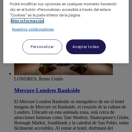
London
Podrá modificar sus opciones en cualquier momento haciendo
clic en el botón «Personalizar» accesible a través del enlace
"Cookies" en la parte inferior de la página.
Más información
Nuestros colaboradores
Personalizar
Aceptar todas
LONDRES, Reino Unido
Mercure Londres Bankside
El Mercure London Bankside se enorgullece de ser el hotel
insignia de Mercure en Bankside, el corazón de la cultura de
Londres. Ubicado en esta animada zona, está cerca de
atracciones famosas como Tate Modern, Shakespeare's Globe,
Borough Market, Southbank y la catedral de San Pablo, todas
fácilmente accesibles. Al entrar al hotel, disfrutará del