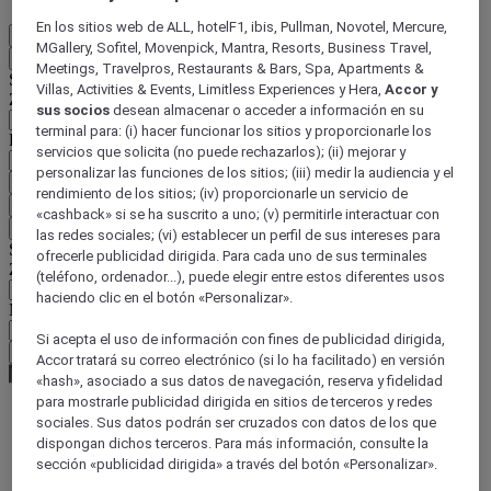
En los sitios web de ALL, hotelF1, ibis, Pullman, Novotel, Mercure,
ES
MGallery, Sofitel, Movenpick, Mantra, Resorts, Business Travel,
Atrás
Meetings, Travelpros, Restaurants & Bars, Spa, Apartments &
Seleccione su país e idioma a continuación
Villas, Activities & Events, Limitless Experiences y Hera,
Accor y
Zona geográfica
sus socios
desean almacenar o acceder a información en su
terminal para: (i) hacer funcionar los sitios y proporcionarle los
País / Región - Idioma
servicios que solicita (no puede rechazarlos); (ii) mejorar y
personalizar las funciones de los sitios; (iii) medir la audiencia y el
Confirmar mi país e idioma
rendimiento de los sitios; (iv) proporcionarle un servicio de
EUR
(€)
«cashback» si se ha suscrito a uno; (v) permitirle interactuar con
Atrás
las redes sociales; (vi) establecer un perfil de sus intereses para
Seleccione su moneda a continuación
ofrecerle publicidad dirigida. Para cada uno de sus terminales
Zona geográfica
(teléfono, ordenador...), puede elegir entre estos diferentes usos
haciendo clic en el botón «Personalizar».
Moneda
Si acepta el uso de información con fines de publicidad dirigida,
Confirmar mi moneda
Accor tratará su correo electrónico (si lo ha facilitado) en versión
«hash», asociado a sus datos de navegación, reserva y fidelidad
para mostrarle publicidad dirigida en sitios de terceros y redes
sociales. Sus datos podrán ser cruzados con datos de los que
World
dispongan dichos terceros. Para más información, consulte la
Europe
sección «publicidad dirigida» a través del botón «Personalizar».
United Kingdom