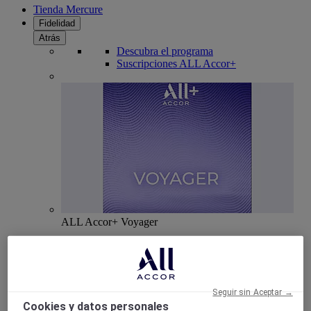
Tienda Mercure
Fidelidad
Atrás
Descubra el programa
Suscripciones ALL Accor+
ALL Accor+ Voyager
15% de descuent todo el año
en sus estancias en +30
marcas
ÚNETE YA
Seguir sin Aceptar →
Cookies y datos personales
Más