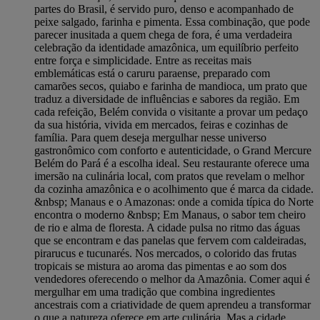
partes do Brasil, é servido puro, denso e acompanhado de
peixe salgado, farinha e pimenta. Essa combinação, que pode
parecer inusitada a quem chega de fora, é uma verdadeira
celebração da identidade amazônica, um equilíbrio perfeito
entre força e simplicidade. Entre as receitas mais
emblemáticas está o caruru paraense, preparado com
camarões secos, quiabo e farinha de mandioca, um prato que
traduz a diversidade de influências e sabores da região. Em
cada refeição, Belém convida o visitante a provar um pedaço
da sua história, vivida em mercados, feiras e cozinhas de
família. Para quem deseja mergulhar nesse universo
gastronômico com conforto e autenticidade, o Grand Mercure
Belém do Pará é a escolha ideal. Seu restaurante oferece uma
imersão na culinária local, com pratos que revelam o melhor
da cozinha amazônica e o acolhimento que é marca da cidade.
&nbsp; Manaus e o Amazonas: onde a comida típica do Norte
encontra o moderno &nbsp; Em Manaus, o sabor tem cheiro
de rio e alma de floresta. A cidade pulsa no ritmo das águas
que se encontram e das panelas que fervem com caldeiradas,
pirarucus e tucunarés. Nos mercados, o colorido das frutas
tropicais se mistura ao aroma das pimentas e ao som dos
vendedores oferecendo o melhor da Amazônia. Comer aqui é
mergulhar em uma tradição que combina ingredientes
ancestrais com a criatividade de quem aprendeu a transformar
o que a natureza oferece em arte culinária. Mas a cidade