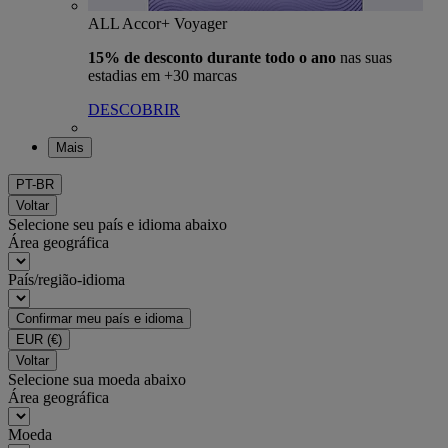
ALL Accor+ Voyager
15% de desconto durante todo o ano
nas suas
estadias em +30 marcas
DESCOBRIR
Mais
PT-BR
Voltar
Selecione seu país e idioma abaixo
Área geográfica
País/região-idioma
Confirmar meu país e idioma
EUR
(€)
Voltar
Selecione sua moeda abaixo
Área geográfica
Moeda