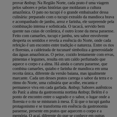
provar &nbsp; Na Região Norte, cada prato é uma viagem
pelos sabores e pelas histórias que moldaram a cultura
amazônica. O pato no tucupi é o grande embaixador dessa
culinária: preparado com o tucupi extraído da mandioca brava
e acompanhado de jambu, arroz e farinha, ele surpreende pela
combinação intensa e sofisticada. O tacacá, servido bem
quente nas cuias de cerâmica, é outro ícone da mesa paraense.
Feito com camarões, tucupi e jambu, seu sabor envolvente
desperta os sentidos e revela a essência do Norte, onde cada
refeição é um encontro entre tradição e natureza. Entre os rios
e florestas, a caldeirada de tucunaré simboliza a generosidade
das águas amazônicas. O peixe, cozido lentamente com ervas,
pimentas e legumes, resulta em um caldo perfumado que
aquece o corpo e a alma. Há ainda o caruru paraense, que
combina camarões, quiabo e farinha de mandioca em uma
receita única, diferente da versão baiana, mas igualmente
marcante. Cada um desses pratos carrega o sabor da terra e o
ritmo do Norte, uma culinária que acolhe, encanta e
permanece viva em cada garfada. &nbsp; Sabores autênticos
do Pará: a alma da gastronomia nortista &nbsp; Belém é o
ponto de encontro entre o sagrado e o sabor, o lugar onde a
floresta e o rio se misturam à mesa. É lá que o tucupi ganha
protagonismo e se transforma em essência da gastronomia
paraense, presente em pratos que aquecem o corpo e a
memória. O açaí, diferente do que se conhece em outras