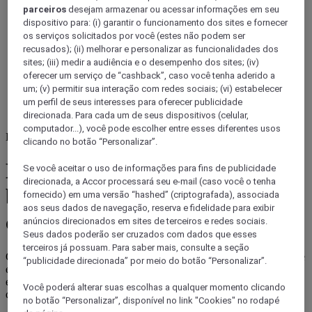
parceiros
desejam armazenar ou acessar informações em seu
dispositivo para: (i) garantir o funcionamento dos sites e fornecer
os serviços solicitados por você (estes não podem ser
recusados); (ii) melhorar e personalizar as funcionalidades dos
sites; (iii) medir a audiência e o desempenho dos sites; (iv)
oferecer um serviço de “cashback”, caso você tenha aderido a
um; (v) permitir sua interação com redes sociais; (vi) estabelecer
um perfil de seus interesses para oferecer publicidade
direcionada. Para cada um de seus dispositivos (celular,
computador...), você pode escolher entre esses diferentes usos
Brasil
clicando no botão “Personalizar”.
Experimente a melhor comida
Se você aceitar o uso de informações para fins de publicidade
direcionada, a Accor processará seu e-mail (caso você o tenha
brasileira no Rio de Janeiro
fornecido) em uma versão “hashed” (criptografada), associada
aos seus dados de navegação, reserva e fidelidade para exibir
com Mercure
anúncios direcionados em sites de terceiros e redes sociais.
Seus dados poderão ser cruzados com dados que esses
terceiros já possuam. Para saber mais, consulte a seção
O Rio de Janeiro é um caldeirão de sabores que reflete a diversidade
“publicidade direcionada” por meio do botão “Personalizar”.
e a riqueza da culinária brasileira. Se você está em busca de
experiências gastronômicas autênticas, aqui estão algumas opções
Você poderá alterar suas escolhas a qualquer momento clicando
que merecem destaque.
no botão “Personalizar”, disponível no link "Cookies" no rodapé