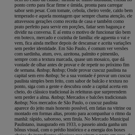
ponto certo para ficar firme e úmida, pronta para carregar
sabor sem pesar. Com tomate, cebola, cheiro verde, caldo bem
temperado e aquela montagem que sempre chama atenção, ele
atravessou gerações como receita de casa e também como
prato perfeito para servir em porções, fatiar sem bagunça e
dividir na conversa. E aí entra o motivo de funcionar tão bem
em boteco, mercado e cozinha de família: ele aguenta o vai e
vem, fica ainda melhor depois de descansar e aceita variações
sem perder identidade. Em São Paulo, é comum ver versões
com sardinha, atum, ovo, azeitona, palmito e pimentão,
sempre com a textura marcada, quase um mosaico, que dá
vontade de olhar antes de provar e de repetir no próximo fim
de semana. &nbsp; &nbsp; Onde provar cuscuz paulista na
capital sem erro &nbsp; Se a sua vontade é provar um cuscuz
paulista simples bem feito, com sabor de balcão e textura no
ponto, siga com a gente e descubra onde a capital acerta em
cheio, do clássico tradicional às releituras que surpreendem
sem perder a alma. &nbsp; Mercados e balcões tradicionais
&nbsp; Nos mercados de São Paulo, o cuscuz paulista
aparece do jeito mais honesto possível, em fatias na vitrine ou
montado em formas altas, pronto para acompanhar o ritmo da
manhã: rápido, saboroso, sem firula. No Mercado Municipal
Paulistano, inaugurado em 1933, o passeio ainda ganha um
bônus visual, com o prédio histórico e a energia dos boxes