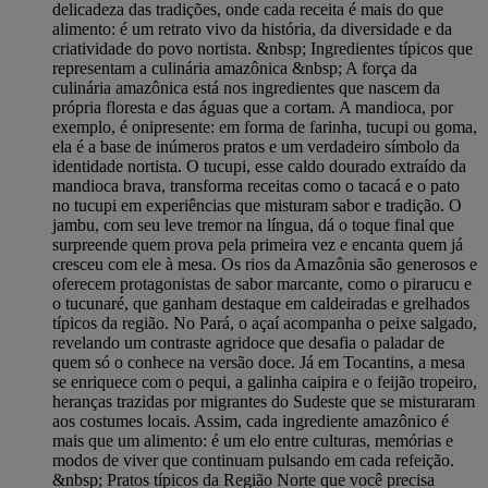
delicadeza das tradições, onde cada receita é mais do que
alimento: é um retrato vivo da história, da diversidade e da
criatividade do povo nortista. &nbsp; Ingredientes típicos que
representam a culinária amazônica &nbsp; A força da
culinária amazônica está nos ingredientes que nascem da
própria floresta e das águas que a cortam. A mandioca, por
exemplo, é onipresente: em forma de farinha, tucupi ou goma,
ela é a base de inúmeros pratos e um verdadeiro símbolo da
identidade nortista. O tucupi, esse caldo dourado extraído da
mandioca brava, transforma receitas como o tacacá e o pato
no tucupi em experiências que misturam sabor e tradição. O
jambu, com seu leve tremor na língua, dá o toque final que
surpreende quem prova pela primeira vez e encanta quem já
cresceu com ele à mesa. Os rios da Amazônia são generosos e
oferecem protagonistas de sabor marcante, como o pirarucu e
o tucunaré, que ganham destaque em caldeiradas e grelhados
típicos da região. No Pará, o açaí acompanha o peixe salgado,
revelando um contraste agridoce que desafia o paladar de
quem só o conhece na versão doce. Já em Tocantins, a mesa
se enriquece com o pequi, a galinha caipira e o feijão tropeiro,
heranças trazidas por migrantes do Sudeste que se misturaram
aos costumes locais. Assim, cada ingrediente amazônico é
mais que um alimento: é um elo entre culturas, memórias e
modos de viver que continuam pulsando em cada refeição.
&nbsp; Pratos típicos da Região Norte que você precisa