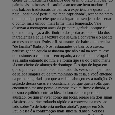
cheios de ingredientes clássicos que viram o prato em casa, do
palmito às azeitonas, da sardinha ao tomate bem maduro. Já
nos balcões tradicionais de bairro, a experiência é quase um
ritual local: você pede “uma fatia caprichada”, recebe no prato
ou no papel, e percebe que cada lugar tem seu jeito de acertar
o ponto, mais úmido, mais firme, mais temperado. Vale
observar a montagem antes da primeira garfada, porque é ali
que mora a graça, a distribuição dos pedaços, o colorido dos
ingredientes e aquela textura que segura a conversa e o apetite
ao mesmo tempo. &nbsp; Restaurantes de bairro com receita
“de família” &nbsp; Nos restaurantes de bairro, o cuscuz
paulista ganha aquela assinatura que não está na receita, está
no costume: o caldo mais encorpado, a cebola bem refogada,
a salsinha entrando no fim, e a forma que sai do banho maria
já com cheiro de almoço de domingo. É o tipo de lugar em
que o prato vem fatiado com cuidado, às vezes acompanhado
de salada simples ou de um molhinho da casa, e você entende
na primeira garfada por que a cidade abraçou essa tradição. O
segredo dessas casas é a constância, porque quem volta quer
encontrar o mesmo ponto, a mesma textura firme e úmida, o
mesmo equilíbrio entre acidez do tomate e tempero bem
ajustado. Se quiser viver como um local, repare em dois sinais
clássicos: a vitrine rodando rápido e a conversa na mesa ao
lado sobre “o de hoje está melhor ainda”, porque em São
Paulo essa é a confirmação mais sincera. &nbsp; Versões