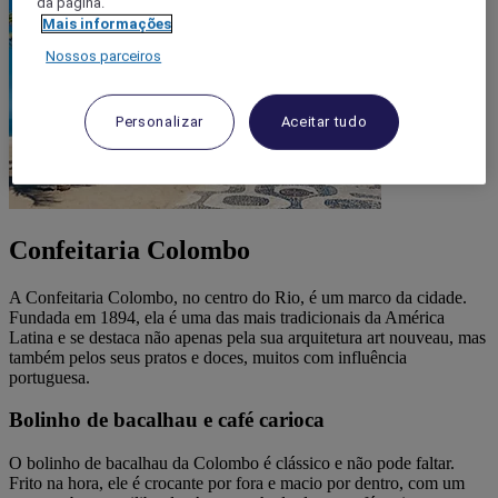
da página.
Mais informações
Nossos parceiros
Personalizar
Aceitar tudo
Confeitaria Colombo
A Confeitaria Colombo, no centro do Rio, é um marco da cidade.
Fundada em 1894, ela é uma das mais tradicionais da América
Latina e se destaca não apenas pela sua arquitetura art nouveau, mas
também pelos seus pratos e doces, muitos com influência
portuguesa.
Bolinho de bacalhau e café carioca
O bolinho de bacalhau da Colombo é clássico e não pode faltar.
Frito na hora, ele é crocante por fora e macio por dentro, com um