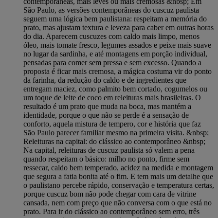
contemporâneas, mais leves ou mais cremosas &nbsp; Em
São Paulo, as versões contemporâneas do cuscuz paulista
seguem uma lógica bem paulistana: respeitam a memória do
prato, mas ajustam textura e leveza para caber em outras horas
do dia. Aparecem cuscuzes com caldo mais limpo, menos
óleo, mais tomate fresco, legumes assados e peixe mais suave
no lugar da sardinha, e até montagens em porção individual,
pensadas para comer sem pressa e sem excesso. Quando a
proposta é ficar mais cremosa, a mágica costuma vir do ponto
da farinha, da redução do caldo e de ingredientes que
entregam maciez, como palmito bem cortado, cogumelos ou
um toque de leite de coco em releituras mais brasileiras. O
resultado é um prato que muda na boca, mas mantém a
identidade, porque o que não se perde é a sensação de
conforto, aquela mistura de tempero, cor e história que faz
São Paulo parecer familiar mesmo na primeira visita. &nbsp;
Releituras na capital: do clássico ao contemporâneo &nbsp;
Na capital, releituras de cuscuz paulista só valem a pena
quando respeitam o básico: milho no ponto, firme sem
ressecar, caldo bem temperado, acidez na medida e montagem
que segura a fatia bonita até o fim. E tem mais um detalhe que
o paulistano percebe rápido, conservação e temperatura certas,
porque cuscuz bom não pode chegar com cara de vitrine
cansada, nem com preço que não conversa com o que está no
prato. Para ir do clássico ao contemporâneo sem erro, três