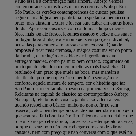
Paulo essa é a confirmação mais sincera. &nbsp; Versões
contemporâneas, mais leves ou mais cremosas &nbsp; Em
São Paulo, as versões contemporâneas do cuscuz paulista
seguem uma lógica bem paulistana: respeitam a memória do
prato, mas ajustam textura e leveza para caber em outras horas
do dia. Aparecem cuscuzes com caldo mais limpo, menos
óleo, mais tomate fresco, legumes assados e peixe mais suave
no lugar da sardinha, e até montagens em porção individual,
pensadas para comer sem pressa e sem excesso. Quando a
proposta é ficar mais cremosa, a mágica costuma vir do ponto
da farinha, da redução do caldo e de ingredientes que
entregam maciez, como palmito bem cortado, cogumelos ou
um toque de leite de coco em releituras mais brasileiras. O
resultado é um prato que muda na boca, mas mantém a
identidade, porque o que não se perde é a sensação de
conforto, aquela mistura de tempero, cor e história que faz
São Paulo parecer familiar mesmo na primeira visita. &nbsp;
Releituras na capital: do clássico ao contemporâneo &nbsp;
Na capital, releituras de cuscuz paulista só valem a pena
quando respeitam o básico: milho no ponto, firme sem
ressecar, caldo bem temperado, acidez na medida e montagem
que segura a fatia bonita até o fim. E tem mais um detalhe que
o paulistano percebe rápido, conservação e temperatura certas,
porque cuscuz bom não pode chegar com cara de vitrine
cansada, nem com preço que não conversa com o que está no