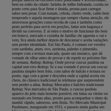
bem no estilo da cidade: farinha de milho hidratada, cozida no
ponto certo para ficar firme e úmida, pronta para carregar
sabor sem pesar. Com tomate, cebola, cheiro verde, caldo bem
temperado e aquela montagem que sempre chama atenção, ele
atravessou gerações como receita de casa e também como
prato perfeito para servir em porções, fatiar sem bagunça e
dividir na conversa. E aí entra o motivo de funcionar tão bem
em boteco, mercado e cozinha de família: ele aguenta o vai e
vem, fica ainda melhor depois de descansar e aceita variações
sem perder identidade. Em São Paulo, é comum ver versões
com sardinha, atum, ovo, azeitona, palmito e pimentão,
sempre com a textura marcada, quase um mosaico, que dá
vontade de olhar antes de provar e de repetir no próximo fim
de semana. &nbsp; &nbsp; Onde provar cuscuz paulista na
capital sem erro &nbsp; Se a sua vontade é provar um cuscuz
paulista simples bem feito, com sabor de balcão e textura no
ponto, siga com a gente e descubra onde a capital acerta em
cheio, do clássico tradicional às releituras que surpreendem
sem perder a alma. &nbsp; Mercados e balcões tradicionais
&nbsp; Nos mercados de São Paulo, o cuscuz paulista
aparece do jeito mais honesto possível, em fatias na vitrine ou
montado em formas altas, pronto para acompanhar o ritmo da
manhã: rápido, saboroso, sem firula. No Mercado Municipal
Paulistano, inaugurado em 1933, o passeio ainda ganha um