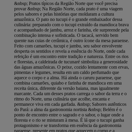
&nbsp; Pratos típicos da Região Norte que você precisa
provar &nbsp; Na Região Norte, cada prato é uma viagem
pelos sabores e pelas histórias que moldaram a cultura
amazônica. O pato no tucupi é o grande embaixador dessa
culinária: preparado com o tucupi extraído da mandioca brava
e acompanhado de jambu, arroz e farinha, ele surpreende pela
combinação intensa e sofisticada. O tacacá, servido bem
quente nas cuias de cerâmica, é outro ícone da mesa paraense.
Feito com camarões, tucupi e jambu, seu sabor envolvente
desperta os sentidos e revela a essência do Norte, onde cada
refeição é um encontro entre tradição e natureza. Entre os rios
e florestas, a caldeirada de tucunaré simboliza a generosidade
das águas amazônicas. O peixe, cozido lentamente com ervas,
pimentas e legumes, resulta em um caldo perfumado que
aquece o corpo e a alma. Há ainda o caruru paraense, que
combina camarões, quiabo e farinha de mandioca em uma
receita única, diferente da versão baiana, mas igualmente
marcante. Cada um desses pratos carrega o sabor da terra e o
ritmo do Norte, uma culinária que acolhe, encanta e
permanece viva em cada garfada. &nbsp; Sabores autênticos
do Pará: a alma da gastronomia nortista &nbsp; Belém é o
ponto de encontro entre o sagrado e o sabor, o lugar onde a
floresta e o rio se misturam à mesa. É lá que o tucupi ganha
protagonismo e se transforma em essência da gastronomia
paraense, presente em pratos que aquecem o corpo e a