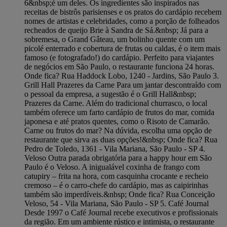
6&nbsp;é um deles. Os ingredientes são inspirados nas
receitas de bistrôs parisienses e os pratos do cardápio recebem
nomes de artistas e celebridades, como a porção de folheados
recheados de queijo Brie à Sandra de Sá.&nbsp; Já para a
sobremesa, o Grand Gâteau, um bolinho quente com um
picolé enterrado e cobertura de frutas ou caldas, é o item mais
famoso (e fotografado!) do cardápio. Perfeito para viajantes
de negócios em São Paulo, o restaurante funciona 24 horas.
Onde fica? Rua Haddock Lobo, 1240 - Jardins, São Paulo 3.
Grill Hall Prazeres da Carne Para um jantar descontraído com
o pessoal da empresa, a sugestão é o Grill Hall&nbsp;
Prazeres da Carne. Além do tradicional churrasco, o local
também oferece um farto cardápio de frutos do mar, comida
japonesa e até pratos quentes, como o Risoto de Camarão.
Carne ou frutos do mar? Na dúvida, escolha uma opção de
restaurante que sirva as duas opções!&nbsp; Onde fica? Rua
Pedro de Toledo, 1361 - Vila Mariana, São Paulo - SP 4.
Veloso Outra parada obrigatória para a happy hour em São
Paulo é o Veloso. A inigualável coxinha de frango com
catupiry – frita na hora, com casquinha crocante e recheio
cremoso – é o carro-chefe do cardápio, mas as caipirinhas
também são imperdíveis.&nbsp; Onde fica? Rua Conceição
Veloso, 54 - Vila Mariana, São Paulo - SP 5. Café Journal
Desde 1997 o Café Journal recebe executivos e profissionais
da região. Em um ambiente rústico e intimista, o restaurante