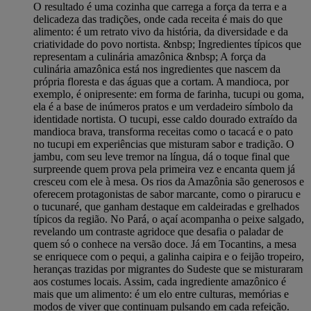
O resultado é uma cozinha que carrega a força da terra e a
delicadeza das tradições, onde cada receita é mais do que
alimento: é um retrato vivo da história, da diversidade e da
criatividade do povo nortista. &nbsp; Ingredientes típicos que
representam a culinária amazônica &nbsp; A força da
culinária amazônica está nos ingredientes que nascem da
própria floresta e das águas que a cortam. A mandioca, por
exemplo, é onipresente: em forma de farinha, tucupi ou goma,
ela é a base de inúmeros pratos e um verdadeiro símbolo da
identidade nortista. O tucupi, esse caldo dourado extraído da
mandioca brava, transforma receitas como o tacacá e o pato
no tucupi em experiências que misturam sabor e tradição. O
jambu, com seu leve tremor na língua, dá o toque final que
surpreende quem prova pela primeira vez e encanta quem já
cresceu com ele à mesa. Os rios da Amazônia são generosos e
oferecem protagonistas de sabor marcante, como o pirarucu e
o tucunaré, que ganham destaque em caldeiradas e grelhados
típicos da região. No Pará, o açaí acompanha o peixe salgado,
revelando um contraste agridoce que desafia o paladar de
quem só o conhece na versão doce. Já em Tocantins, a mesa
se enriquece com o pequi, a galinha caipira e o feijão tropeiro,
heranças trazidas por migrantes do Sudeste que se misturaram
aos costumes locais. Assim, cada ingrediente amazônico é
mais que um alimento: é um elo entre culturas, memórias e
modos de viver que continuam pulsando em cada refeição.