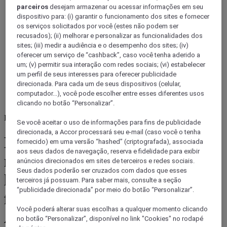
parceiros
desejam armazenar ou acessar informações em seu
dispositivo para: (i) garantir o funcionamento dos sites e fornecer
os serviços solicitados por você (estes não podem ser
recusados); (ii) melhorar e personalizar as funcionalidades dos
sites; (iii) medir a audiência e o desempenho dos sites; (iv)
oferecer um serviço de “cashback”, caso você tenha aderido a
um; (v) permitir sua interação com redes sociais; (vi) estabelecer
um perfil de seus interesses para oferecer publicidade
direcionada. Para cada um de seus dispositivos (celular,
computador...), você pode escolher entre esses diferentes usos
clicando no botão “Personalizar”.
França
Se você aceitar o uso de informações para fins de publicidade
direcionada, a Accor processará seu e-mail (caso você o tenha
Escolha suas próprias algas
fornecido) em uma versão “hashed” (criptografada), associada
aos seus dados de navegação, reserva e fidelidade para exibir
marinhas e aprenda a prepará-
anúncios direcionados em sites de terceiros e redes sociais.
Seus dados poderão ser cruzados com dados que esses
las em La Baule, a cidade
terceiros já possuam. Para saber mais, consulte a seção
“publicidade direcionada” por meio do botão “Personalizar”.
francesa banhada pelo Oceano
Você poderá alterar suas escolhas a qualquer momento clicando
Atlântico.
no botão “Personalizar”, disponível no link "Cookies" no rodapé