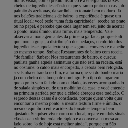
bônus visual, com o prédio histórico e a energia dos boxes
cheios de ingredientes clássicos que viram o prato em casa, do
palmito às azeitonas, da sardinha ao tomate bem maduro. Já
nos balcões tradicionais de bairro, a experiência é quase um
ritual local: você pede “uma fatia caprichada”, recebe no prato
ou no papel, e percebe que cada lugar tem seu jeito de acertar
o ponto, mais úmido, mais firme, mais temperado. Vale
observar a montagem antes da primeira garfada, porque é ali
que mora a graça, a distribuição dos pedaços, o colorido dos
ingredientes e aquela textura que segura a conversa e o apetite
ao mesmo tempo. &nbsp; Restaurantes de bairro com receita
“de família” &nbsp; Nos restaurantes de bairro, o cuscuz
paulista ganha aquela assinatura que não está na receita, está
no costume: o caldo mais encorpado, a cebola bem refogada,
a salsinha entrando no fim, e a forma que sai do banho maria
já com cheiro de almoço de domingo. É o tipo de lugar em
que o prato vem fatiado com cuidado, às vezes acompanhado
de salada simples ou de um molhinho da casa, e você entende
na primeira garfada por que a cidade abraçou essa tradição. O
segredo dessas casas é a constância, porque quem volta quer
encontrar o mesmo ponto, a mesma textura firme e úmida, o
mesmo equilíbrio entre acidez do tomate e tempero bem
ajustado. Se quiser viver como um local, repare em dois sinais
clássicos: a vitrine rodando rápido e a conversa na mesa ao
lado sobre “o de hoje está melhor ainda”, porque em São