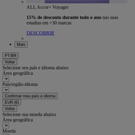
ALL Accor+ Voyager
15% de desconto durante todo o ano
nas suas
estadias em +30 marcas
DESCOBRIR
Mais
PT-BR
Voltar
Selecione seu país e idioma abaixo
Área geográfica
País/região-idioma
Confirmar meu país e idioma
EUR
(€)
Voltar
Selecione sua moeda abaixo
Área geográfica
Moeda