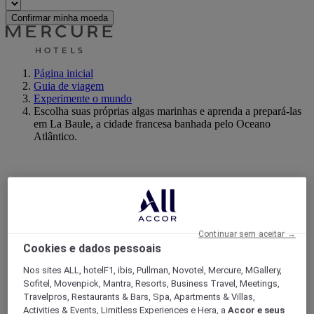
Confirmar minha moeda
Página inicial
Guia de viagem
Experimente o mundo
Escolha suas próprias algas marinhas e aprenda a prepará-las
em La Baule, a cidade francesa banhada pelo Oceano
Atlântico.
Continuar sem aceitar →
Cookies e dados pessoais
Nos sites ALL, hotelF1, ibis, Pullman, Novotel, Mercure, MGallery,
Sofitel, Movenpick, Mantra, Resorts, Business Travel, Meetings,
Travelpros, Restaurants & Bars, Spa, Apartments & Villas,
Activities & Events, Limitless Experiences e Hera, a
Accor e seus