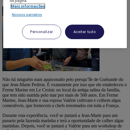
da página.
Mais informações
Nossos parceiros
Personalizar
Aceitar tudo
Não há ninguém mais apaixonado pelo presqu’île de Guérande do
que Jean-Marie Pedron. É exatamente por isso que ele estabeleceu o
Ferme Marine em Le Croisic no local da antiga salina da família,
que tem sido nutrida pelo mar por mais de 500 anos. Em Ferme
Marine, Jean-Marie e sua esposa Valérie cultivam e colhem algas
comestíveis, que fornecem a chefs renomados em toda a França.
Durante esta experiência, você se juntará a Jean-Marie para um
passeio pela fazenda marinha e terá a oportunidade de colher algas
marinhas. Depois, você se juntará a Valérie para um workshop de