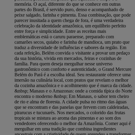
memória. O açaí, diferente do que se conhece em outras
partes do Brasil, é servido puro, denso e acompanhado de
peixe salgado, farinha e pimenta. Essa combinação, que pode
parecer inusitada a quem chega de fora, é uma verdadeira
celebração da identidade amazônica, um equilíbrio perfeito
entre força e simplicidade. Entre as receitas mais
emblemáticas está o caruru paraense, preparado com
camarões secos, quiabo e farinha de mandioca, um prato que
traduz a diversidade de influências e sabores da região. Em
cada refeição, Belém convida o visitante a provar um pedaço
da sua história, vivida em mercados, feiras e cozinhas de
família. Para quem deseja mergulhar nesse universo
gastronômico com conforto e autenticidade, o Grand Mercure
Belém do Pará é a escolha ideal. Seu restaurante oferece uma
imersão na culinária local, com pratos que revelam o melhor
da cozinha amazônica e o acolhimento que é marca da cidade.
&nbsp; Manaus e o Amazonas: onde a comida típica do Norte
encontra o moderno &nbsp; Em Manaus, o sabor tem cheiro
de rio e alma de floresta. A cidade pulsa no ritmo das águas
que se encontram e das panelas que fervem com caldeiradas,
pirarucus e tucunarés. Nos mercados, o colorido das frutas
tropicais se mistura ao aroma das pimentas e ao som dos
vendedores oferecendo o melhor da Amazônia. Comer aqui é
mergulhar em uma tradição que combina ingredientes
ancestrais com a criatividade de quem aprendeu a transformar