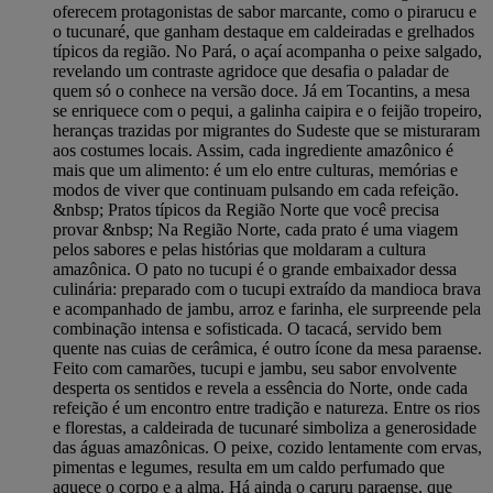
oferecem protagonistas de sabor marcante, como o pirarucu e
o tucunaré, que ganham destaque em caldeiradas e grelhados
típicos da região. No Pará, o açaí acompanha o peixe salgado,
revelando um contraste agridoce que desafia o paladar de
quem só o conhece na versão doce. Já em Tocantins, a mesa
se enriquece com o pequi, a galinha caipira e o feijão tropeiro,
heranças trazidas por migrantes do Sudeste que se misturaram
aos costumes locais. Assim, cada ingrediente amazônico é
mais que um alimento: é um elo entre culturas, memórias e
modos de viver que continuam pulsando em cada refeição.
&nbsp; Pratos típicos da Região Norte que você precisa
provar &nbsp; Na Região Norte, cada prato é uma viagem
pelos sabores e pelas histórias que moldaram a cultura
amazônica. O pato no tucupi é o grande embaixador dessa
culinária: preparado com o tucupi extraído da mandioca brava
e acompanhado de jambu, arroz e farinha, ele surpreende pela
combinação intensa e sofisticada. O tacacá, servido bem
quente nas cuias de cerâmica, é outro ícone da mesa paraense.
Feito com camarões, tucupi e jambu, seu sabor envolvente
desperta os sentidos e revela a essência do Norte, onde cada
refeição é um encontro entre tradição e natureza. Entre os rios
e florestas, a caldeirada de tucunaré simboliza a generosidade
das águas amazônicas. O peixe, cozido lentamente com ervas,
pimentas e legumes, resulta em um caldo perfumado que
aquece o corpo e a alma. Há ainda o caruru paraense, que