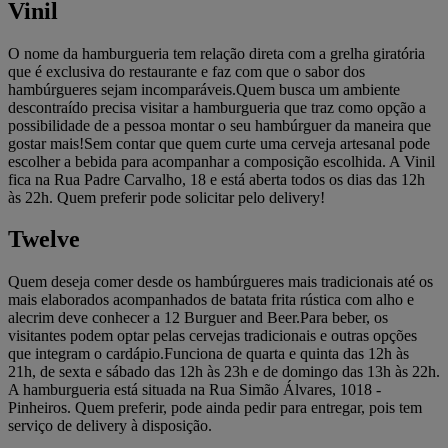
Vinil
O nome da hamburgueria tem relação direta com a grelha giratória
que é exclusiva do restaurante e faz com que o sabor dos
hambúrgueres sejam incomparáveis.Quem busca um ambiente
descontraído precisa visitar a hamburgueria que traz como opção a
possibilidade de a pessoa montar o seu hambúrguer da maneira que
gostar mais!Sem contar que quem curte uma cerveja artesanal pode
escolher a bebida para acompanhar a composição escolhida. A Vinil
fica na Rua Padre Carvalho, 18 e está aberta todos os dias das 12h
às 22h. Quem preferir pode solicitar pelo delivery!
Twelve
Quem deseja comer desde os hambúrgueres mais tradicionais até os
mais elaborados acompanhados de batata frita rústica com alho e
alecrim deve conhecer a 12 Burguer and Beer.Para beber, os
visitantes podem optar pelas cervejas tradicionais e outras opções
que integram o cardápio.Funciona de quarta e quinta das 12h às
21h, de sexta e sábado das 12h às 23h e de domingo das 13h às 22h.
A hamburgueria está situada na Rua Simão Álvares, 1018 -
Pinheiros. Quem preferir, pode ainda pedir para entregar, pois tem
serviço de delivery à disposição.