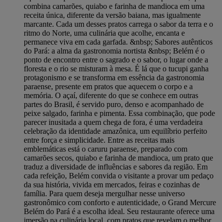
combina camarões, quiabo e farinha de mandioca em uma
receita única, diferente da versão baiana, mas igualmente
marcante. Cada um desses pratos carrega o sabor da terra e o
ritmo do Norte, uma culinária que acolhe, encanta e
permanece viva em cada garfada. &nbsp; Sabores autênticos
do Pará: a alma da gastronomia nortista &nbsp; Belém é o
ponto de encontro entre o sagrado e o sabor, o lugar onde a
floresta e o rio se misturam à mesa. É lá que o tucupi ganha
protagonismo e se transforma em essência da gastronomia
paraense, presente em pratos que aquecem o corpo e a
memória. O açaí, diferente do que se conhece em outras
partes do Brasil, é servido puro, denso e acompanhado de
peixe salgado, farinha e pimenta. Essa combinação, que pode
parecer inusitada a quem chega de fora, é uma verdadeira
celebração da identidade amazônica, um equilíbrio perfeito
entre força e simplicidade. Entre as receitas mais
emblemáticas está o caruru paraense, preparado com
camarões secos, quiabo e farinha de mandioca, um prato que
traduz a diversidade de influências e sabores da região. Em
cada refeição, Belém convida o visitante a provar um pedaço
da sua história, vivida em mercados, feiras e cozinhas de
família. Para quem deseja mergulhar nesse universo
gastronômico com conforto e autenticidade, o Grand Mercure
Belém do Pará é a escolha ideal. Seu restaurante oferece uma
imersão na culinária local, com pratos que revelam o melhor