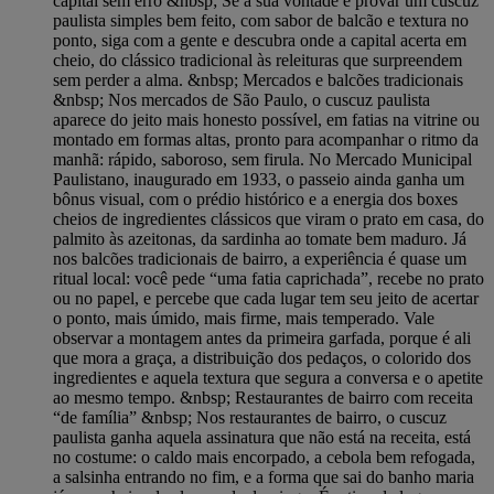
capital sem erro &nbsp; Se a sua vontade é provar um cuscuz
paulista simples bem feito, com sabor de balcão e textura no
ponto, siga com a gente e descubra onde a capital acerta em
cheio, do clássico tradicional às releituras que surpreendem
sem perder a alma. &nbsp; Mercados e balcões tradicionais
&nbsp; Nos mercados de São Paulo, o cuscuz paulista
aparece do jeito mais honesto possível, em fatias na vitrine ou
montado em formas altas, pronto para acompanhar o ritmo da
manhã: rápido, saboroso, sem firula. No Mercado Municipal
Paulistano, inaugurado em 1933, o passeio ainda ganha um
bônus visual, com o prédio histórico e a energia dos boxes
cheios de ingredientes clássicos que viram o prato em casa, do
palmito às azeitonas, da sardinha ao tomate bem maduro. Já
nos balcões tradicionais de bairro, a experiência é quase um
ritual local: você pede “uma fatia caprichada”, recebe no prato
ou no papel, e percebe que cada lugar tem seu jeito de acertar
o ponto, mais úmido, mais firme, mais temperado. Vale
observar a montagem antes da primeira garfada, porque é ali
que mora a graça, a distribuição dos pedaços, o colorido dos
ingredientes e aquela textura que segura a conversa e o apetite
ao mesmo tempo. &nbsp; Restaurantes de bairro com receita
“de família” &nbsp; Nos restaurantes de bairro, o cuscuz
paulista ganha aquela assinatura que não está na receita, está
no costume: o caldo mais encorpado, a cebola bem refogada,
a salsinha entrando no fim, e a forma que sai do banho maria