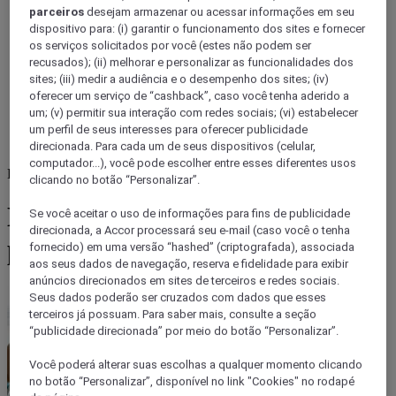
parceiros
desejam armazenar ou acessar informações em seu
dispositivo para: (i) garantir o funcionamento dos sites e fornecer
os serviços solicitados por você (estes não podem ser
recusados); (ii) melhorar e personalizar as funcionalidades dos
sites; (iii) medir a audiência e o desempenho dos sites; (iv)
oferecer um serviço de “cashback”, caso você tenha aderido a
um; (v) permitir sua interação com redes sociais; (vi) estabelecer
um perfil de seus interesses para oferecer publicidade
direcionada. Para cada um de seus dispositivos (celular,
computador...), você pode escolher entre esses diferentes usos
Brazil
clicando no botão “Personalizar”.
Hamburguerias em Pinheiros
Se você aceitar o uso de informações para fins de publicidade
direcionada, a Accor processará seu e-mail (caso você o tenha
para quem gosta de comer bem
fornecido) em uma versão “hashed” (criptografada), associada
aos seus dados de navegação, reserva e fidelidade para exibir
anúncios direcionados em sites de terceiros e redes sociais.
Seus dados poderão ser cruzados com dados que esses
terceiros já possuam. Para saber mais, consulte a seção
“publicidade direcionada” por meio do botão “Personalizar”.
Você poderá alterar suas escolhas a qualquer momento clicando
no botão “Personalizar”, disponível no link "Cookies" no rodapé