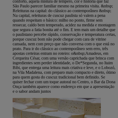
conforto, aquela mistura de tempero, cor e história que faz
São Paulo parecer familiar mesmo na primeira visita. &nbsp;
Releituras na capital: do clássico ao contemporâneo &nbsp;
Na capital, releituras de cuscuz paulista só valem a pena
quando respeitam o básico: milho no ponto, firme sem
ressecar, caldo bem temperado, acidez na medida e montagem
que segura a fatia bonita até o fim. E tem mais um detalhe que
o paulistano percebe rápido, conservação e temperatura certas,
porque cuscuz bom não pode chegar com cara de vitrine
cansada, nem com preço que não conversa com o que está no
prato. Para ir do clássico ao contemporâneo sem erro, três
apostas certeiras entram no roteiro: o&nbsp;Amadeus, em
Cerqueira César, com uma versão caprichada que brinca com
ingredientes sem perder identidade, o De*Segunda, no Itaim
Bibi, que entrega uma leitura mais criativa e leve, e o Lobozó,
na Vila Madalena, com preparo mais compacto e direto, ótimo
para quem gosta do cuscuz tradicional bem definido. Se
quiser fechar com um toque autoral no Centro, o Bar da Dona
Onça também aparece como endereço em que a apresentação
e o sabor andam juntos