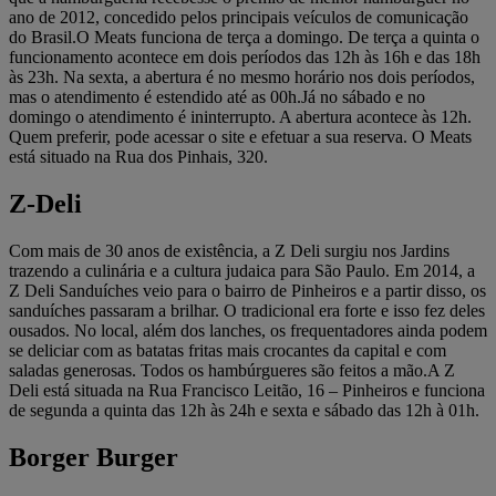
ano de 2012, concedido pelos principais veículos de comunicação
do Brasil.O Meats funciona de terça a domingo. De terça a quinta o
funcionamento acontece em dois períodos das 12h às 16h e das 18h
às 23h. Na sexta, a abertura é no mesmo horário nos dois períodos,
mas o atendimento é estendido até as 00h.Já no sábado e no
domingo o atendimento é ininterrupto. A abertura acontece às 12h.
Quem preferir, pode acessar o site e efetuar a sua reserva. O Meats
está situado na Rua dos Pinhais, 320.
Z-Deli
Com mais de 30 anos de existência, a Z Deli surgiu nos Jardins
trazendo a culinária e a cultura judaica para São Paulo. Em 2014, a
Z Deli Sanduíches veio para o bairro de Pinheiros e a partir disso, os
sanduíches passaram a brilhar. O tradicional era forte e isso fez deles
ousados. No local, além dos lanches, os frequentadores ainda podem
se deliciar com as batatas fritas mais crocantes da capital e com
saladas generosas. Todos os hambúrgueres são feitos a mão.A Z
Deli está situada na Rua Francisco Leitão, 16 – Pinheiros e funciona
de segunda a quinta das 12h às 24h e sexta e sábado das 12h à 01h.
Borger Burger