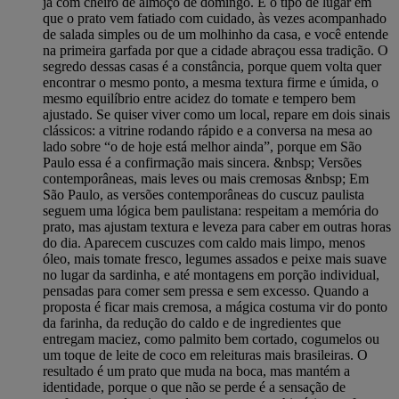
já com cheiro de almoço de domingo. É o tipo de lugar em
que o prato vem fatiado com cuidado, às vezes acompanhado
de salada simples ou de um molhinho da casa, e você entende
na primeira garfada por que a cidade abraçou essa tradição. O
segredo dessas casas é a constância, porque quem volta quer
encontrar o mesmo ponto, a mesma textura firme e úmida, o
mesmo equilíbrio entre acidez do tomate e tempero bem
ajustado. Se quiser viver como um local, repare em dois sinais
clássicos: a vitrine rodando rápido e a conversa na mesa ao
lado sobre “o de hoje está melhor ainda”, porque em São
Paulo essa é a confirmação mais sincera. &nbsp; Versões
contemporâneas, mais leves ou mais cremosas &nbsp; Em
São Paulo, as versões contemporâneas do cuscuz paulista
seguem uma lógica bem paulistana: respeitam a memória do
prato, mas ajustam textura e leveza para caber em outras horas
do dia. Aparecem cuscuzes com caldo mais limpo, menos
óleo, mais tomate fresco, legumes assados e peixe mais suave
no lugar da sardinha, e até montagens em porção individual,
pensadas para comer sem pressa e sem excesso. Quando a
proposta é ficar mais cremosa, a mágica costuma vir do ponto
da farinha, da redução do caldo e de ingredientes que
entregam maciez, como palmito bem cortado, cogumelos ou
um toque de leite de coco em releituras mais brasileiras. O
resultado é um prato que muda na boca, mas mantém a
identidade, porque o que não se perde é a sensação de