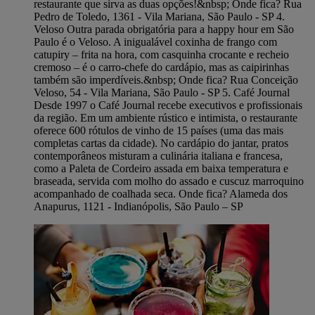
restaurante que sirva as duas opções!&nbsp; Onde fica? Rua
Pedro de Toledo, 1361 - Vila Mariana, São Paulo - SP 4.
Veloso Outra parada obrigatória para a happy hour em São
Paulo é o Veloso. A inigualável coxinha de frango com
catupiry – frita na hora, com casquinha crocante e recheio
cremoso – é o carro-chefe do cardápio, mas as caipirinhas
também são imperdíveis.&nbsp; Onde fica? Rua Conceição
Veloso, 54 - Vila Mariana, São Paulo - SP 5. Café Journal
Desde 1997 o Café Journal recebe executivos e profissionais
da região. Em um ambiente rústico e intimista, o restaurante
oferece 600 rótulos de vinho de 15 países (uma das mais
completas cartas da cidade). No cardápio do jantar, pratos
contemporâneos misturam a culinária italiana e francesa,
como a Paleta de Cordeiro assada em baixa temperatura e
braseada, servida com molho do assado e cuscuz marroquino
acompanhado de coalhada seca. Onde fica? Alameda dos
Anapurus, 1121 - Indianópolis, São Paulo – SP