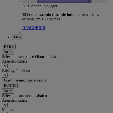
ALL Accor+ Voyager
15% de desconto durante todo o ano
nas suas
estadias em +30 marcas
DESCOBRIR
Mais
PT-BR
Voltar
Selecione seu país e idioma abaixo
Área geográfica
País/região-idioma
Confirmar meu país e idioma
EUR
(€)
Voltar
Selecione sua moeda abaixo
Área geográfica
Moeda