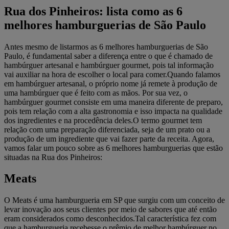
Rua dos Pinheiros: lista como as 6
melhores hamburguerias de São Paulo
Antes mesmo de listarmos as 6 melhores hamburguerias de São
Paulo, é fundamental saber a diferença entre o que é chamado de
hambúrguer artesanal e hambúrguer gourmet, pois tal informação
vai auxiliar na hora de escolher o local para comer.Quando falamos
em hambúrguer artesanal, o próprio nome já remete à produção de
uma hambúrguer que é feito com as mãos. Por sua vez, o
hambúrguer gourmet consiste em uma maneira diferente de preparo,
pois tem relação com a alta gastronomia e isso impacta na qualidade
dos ingredientes e na procedência deles.O termo gourmet tem
relação com uma preparação diferenciada, seja de um prato ou a
produção de um ingrediente que vai fazer parte da receita. Agora,
vamos falar um pouco sobre as 6 melhores hamburguerias que estão
situadas na Rua dos Pinheiros:
Meats
O Meats é uma hamburgueria em SP que surgiu com um conceito de
levar inovação aos seus clientes por meio de sabores que até então
eram considerados como desconhecidos.Tal característica fez com
que a hamburgueria recebesse o prêmio de melhor hambúrguer no