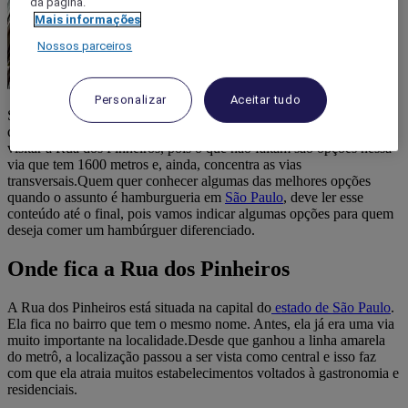
da página.
Mais informações
Nossos parceiros
Personalizar
Aceitar tudo
Se tem algo que caiu no gosto das pessoas são as hamburguerias e
quem está em São Paulo, seja a trabalho ou passeando, precisa
visitar a Rua dos Pinheiros, pois o que não faltam são opções nessa
via que tem 1600 metros e, ainda, concentra as vias
transversais.Quem quer conhecer algumas das melhores opções
quando o assunto é hamburgueria em
São Paulo
, deve ler esse
conteúdo até o final, pois vamos indicar algumas opções para quem
deseja comer um hambúrguer diferenciado.
Onde fica a Rua dos Pinheiros
A Rua dos Pinheiros está situada na capital do
estado de São Paulo
.
Ela fica no bairro que tem o mesmo nome. Antes, ela já era uma via
muito importante na localidade.Desde que ganhou a linha amarela
do metrô, a localização passou a ser vista como central e isso faz
com que ela atraia muitos estabelecimentos voltados à gastronomia e
residenciais.