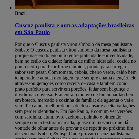
Brazil
Cuscuz paulista e outras adaptações brasileiras
em São Paulo
Por que o Cuscuz paulista virou símbolo da mesa paulistana
&nbsp; O cuscuz paulista virou símbolo da mesa paulistana
porque nasceu do encontro entre praticidade e inventividade,
bem no estilo da cidade: farinha de milho hidratada, cozida no
ponto certo para ficar firme e úmida, pronta para carregar
sabor sem pesar. Com tomate, cebola, cheiro verde, caldo bem
temperado e aquela montagem que sempre chama atenção, ele
atravessou gerações como receita de casa e também como
prato perfeito para servir em porções, fatiar sem bagunça e
dividir na conversa. E aí entra o motivo de funcionar tão bem
em boteco, mercado e cozinha de família: ele aguenta o vai e
vem, fica ainda melhor depois de descansar e aceita variações
sem perder identidade. Em São Paulo, é comum ver versões
com sardinha, atum, ovo, azeitona, palmito e pimentão,
sempre com a textura marcada, quase um mosaico, que dá
vontade de olhar antes de provar e de repetir no próximo fim
de semana. &nbsp; &nbsp; Onde provar cuscuz paulista na