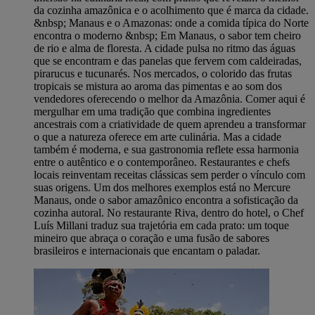
da cozinha amazônica e o acolhimento que é marca da cidade.
&nbsp; Manaus e o Amazonas: onde a comida típica do Norte
encontra o moderno &nbsp; Em Manaus, o sabor tem cheiro
de rio e alma de floresta. A cidade pulsa no ritmo das águas
que se encontram e das panelas que fervem com caldeiradas,
pirarucus e tucunarés. Nos mercados, o colorido das frutas
tropicais se mistura ao aroma das pimentas e ao som dos
vendedores oferecendo o melhor da Amazônia. Comer aqui é
mergulhar em uma tradição que combina ingredientes
ancestrais com a criatividade de quem aprendeu a transformar
o que a natureza oferece em arte culinária. Mas a cidade
também é moderna, e sua gastronomia reflete essa harmonia
entre o autêntico e o contemporâneo. Restaurantes e chefs
locais reinventam receitas clássicas sem perder o vínculo com
suas origens. Um dos melhores exemplos está no Mercure
Manaus, onde o sabor amazônico encontra a sofisticação da
cozinha autoral. No restaurante Riva, dentro do hotel, o Chef
Luís Millani traduz sua trajetória em cada prato: um toque
mineiro que abraça o coração e uma fusão de sabores
brasileiros e internacionais que encantam o paladar.