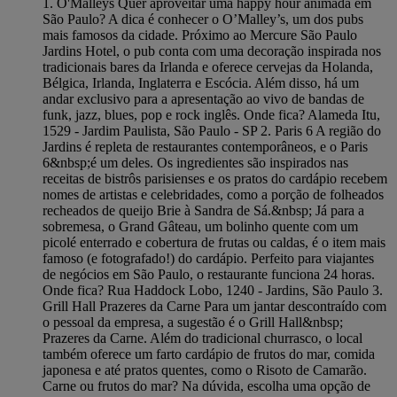
1. O'Malleys Quer aproveitar uma happy hour animada em
São Paulo? A dica é conhecer o O’Malley’s, um dos pubs
mais famosos da cidade. Próximo ao Mercure São Paulo
Jardins Hotel, o pub conta com uma decoração inspirada nos
tradicionais bares da Irlanda e oferece cervejas da Holanda,
Bélgica, Irlanda, Inglaterra e Escócia. Além disso, há um
andar exclusivo para a apresentação ao vivo de bandas de
funk, jazz, blues, pop e rock inglês. Onde fica? Alameda Itu,
1529 - Jardim Paulista, São Paulo - SP 2. Paris 6 A região do
Jardins é repleta de restaurantes contemporâneos, e o Paris
6&nbsp;é um deles. Os ingredientes são inspirados nas
receitas de bistrôs parisienses e os pratos do cardápio recebem
nomes de artistas e celebridades, como a porção de folheados
recheados de queijo Brie à Sandra de Sá.&nbsp; Já para a
sobremesa, o Grand Gâteau, um bolinho quente com um
picolé enterrado e cobertura de frutas ou caldas, é o item mais
famoso (e fotografado!) do cardápio. Perfeito para viajantes
de negócios em São Paulo, o restaurante funciona 24 horas.
Onde fica? Rua Haddock Lobo, 1240 - Jardins, São Paulo 3.
Grill Hall Prazeres da Carne Para um jantar descontraído com
o pessoal da empresa, a sugestão é o Grill Hall&nbsp;
Prazeres da Carne. Além do tradicional churrasco, o local
também oferece um farto cardápio de frutos do mar, comida
japonesa e até pratos quentes, como o Risoto de Camarão.
Carne ou frutos do mar? Na dúvida, escolha uma opção de