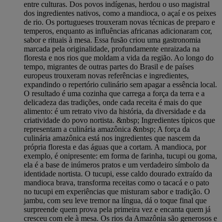
entre culturas. Dos povos indígenas, herdou o uso magistral
dos ingredientes nativos, como a mandioca, o açaí e os peixes
de rio. Os portugueses trouxeram novas técnicas de preparo e
temperos, enquanto as influências africanas adicionaram cor,
sabor e rituais à mesa. Essa fusão criou uma gastronomia
marcada pela originalidade, profundamente enraizada na
floresta e nos rios que moldam a vida da região. Ao longo do
tempo, migrantes de outras partes do Brasil e de países
europeus trouxeram novas referências e ingredientes,
expandindo o repertório culinário sem apagar a essência local.
O resultado é uma cozinha que carrega a força da terra e a
delicadeza das tradições, onde cada receita é mais do que
alimento: é um retrato vivo da história, da diversidade e da
criatividade do povo nortista. &nbsp; Ingredientes típicos que
representam a culinária amazônica &nbsp; A força da
culinária amazônica está nos ingredientes que nascem da
própria floresta e das águas que a cortam. A mandioca, por
exemplo, é onipresente: em forma de farinha, tucupi ou goma,
ela é a base de inúmeros pratos e um verdadeiro símbolo da
identidade nortista. O tucupi, esse caldo dourado extraído da
mandioca brava, transforma receitas como o tacacá e o pato
no tucupi em experiências que misturam sabor e tradição. O
jambu, com seu leve tremor na língua, dá o toque final que
surpreende quem prova pela primeira vez e encanta quem já
cresceu com ele à mesa. Os rios da Amazônia são generosos e