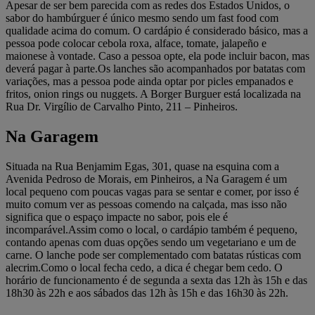
Apesar de ser bem parecida com as redes dos Estados Unidos, o
sabor do hambúrguer é único mesmo sendo um fast food com
qualidade acima do comum. O cardápio é considerado básico, mas a
pessoa pode colocar cebola roxa, alface, tomate, jalapeño e
maionese à vontade. Caso a pessoa opte, ela pode incluir bacon, mas
deverá pagar à parte.Os lanches são acompanhados por batatas com
variações, mas a pessoa pode ainda optar por picles empanados e
fritos, onion rings ou nuggets. A Borger Burguer está localizada na
Rua Dr. Virgílio de Carvalho Pinto, 211 – Pinheiros.
Na Garagem
Situada na Rua Benjamim Egas, 301, quase na esquina com a
Avenida Pedroso de Morais, em Pinheiros, a Na Garagem é um
local pequeno com poucas vagas para se sentar e comer, por isso é
muito comum ver as pessoas comendo na calçada, mas isso não
significa que o espaço impacte no sabor, pois ele é
incomparável.Assim como o local, o cardápio também é pequeno,
contando apenas com duas opções sendo um vegetariano e um de
carne. O lanche pode ser complementado com batatas rústicas com
alecrim.Como o local fecha cedo, a dica é chegar bem cedo. O
horário de funcionamento é de segunda a sexta das 12h às 15h e das
18h30 às 22h e aos sábados das 12h às 15h e das 16h30 às 22h.