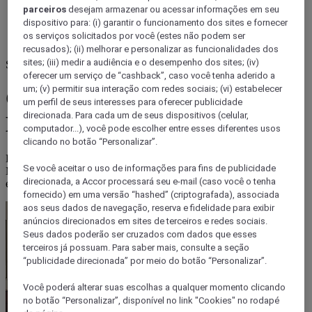
parceiros
desejam armazenar ou acessar informações em seu
dispositivo para: (i) garantir o funcionamento dos sites e fornecer
os serviços solicitados por você (estes não podem ser
recusados); (ii) melhorar e personalizar as funcionalidades dos
sites; (iii) medir a audiência e o desempenho dos sites; (iv)
Sono de hotel em casa
oferecer um serviço de “cashback”, caso você tenha aderido a
um; (v) permitir sua interação com redes sociais; (vi) estabelecer
CAMA DO HOTEL
um perfil de seus interesses para oferecer publicidade
direcionada. Para cada um de seus dispositivos (celular,
MERCURE
computador...), você pode escolher entre esses diferentes usos
clicando no botão “Personalizar”.
Desfrute do conforto da coleção de roupas de cama do hotel
Se você aceitar o uso de informações para fins de publicidade
Mercure em sua casa: cama, colchão, travesseiros, pillow tops,
direcionada, a Accor processará seu e-mail (caso você o tenha
edredons, lençóis e muito mais.
fornecido) em uma versão “hashed” (criptografada), associada
aos seus dados de navegação, reserva e fidelidade para exibir
anúncios direcionados em sites de terceiros e redes sociais.
Seus dados poderão ser cruzados com dados que esses
terceiros já possuam. Para saber mais, consulte a seção
“publicidade direcionada” por meio do botão “Personalizar”.
Você poderá alterar suas escolhas a qualquer momento clicando
no botão “Personalizar”, disponível no link "Cookies" no rodapé