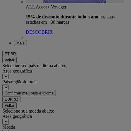
ALL Accor+ Voyager
15% de desconto durante todo o ano
nas suas
estadias em +30 marcas
DESCOBRIR
Mais
PT-BR
Voltar
Selecione seu país e idioma abaixo
Área geográfica
País/região-idioma
Confirmar meu país e idioma
EUR
(€)
Voltar
Selecione sua moeda abaixo
Área geográfica
Moeda