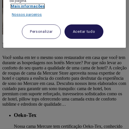
da página.
Mais informações
Nossos parceiros
Personalizar
Aceitar tudo
DESCUBRA MERCURE STORE
Você sonha em ter o mesmo sono restaurador em casa que você tem
durante as hospedagens nos hotéis Mercure? Por que não levar ao
conforto do seu quarto a qualidade de uma cama de hotel? A coleção
de roupas de cama da Mercure Store aproveita nossa expertise de
hotel e captura a essência do conforto para desfrutar da experiência
de sono no Mercure em casa. Descubra nossos itens elaborados com
cuidado para garantir um sono tranquilo: cama de hotel, box
premium com suporte reforçado, travesseiros sofisticados como os
de hotel, pillow tops oferecendo uma camada extra de conforto
sublime e edredons de qualidade…
Oeko-Tex
Nossa cama Mercure tem certificação Oeko-Tex, conhecido