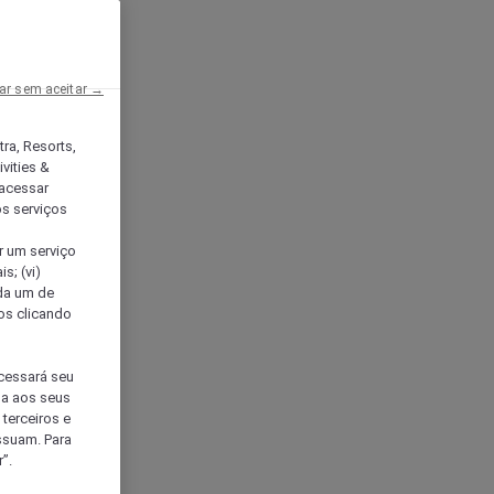
ar sem aceitar →
tra, Resorts,
vities &
acessar
os serviços
er um serviço
s; (vi)
ada um de
sos clicando
ocessará seu
da aos seus
terceiros e
ssuam. Para
”.