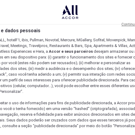
Continu
 e dados pessoais
LL, hotelF1, ibis, Pullman, Novotel, Mercure, MGallery, Sofitel, Movenpick, Man
ravel, Meetings, Travelpros, Restaurants & Bars, Spa, Apartments & Villas, Acti
mitless Experiences e Hera, a
Accor e seus parceiros
desejam armazenar ou 
s em seu dispositivo para: (i) garantir o funcionamento dos sites e fornecer 
s por você (estes não podem ser recusados); (ii) melhorar e personalizar as
dades dos sites; (iii) medir a audiência e o desempenho dos sites; (iv) oferec
ck”, caso você tenha aderido a um; (v) permitir sua interação com redes sociai
r um perfil de seus interesses para oferecer publicidade direcionada. Para c
sitivos (celular, computador...), você pode escolher entre esses diferentes u
Personalizar”.
eitar o uso de informações para fins de publicidade direcionada, a Accor pr
so você o tenha fornecido) em uma versão “hashed” (criptografada), associa
avegação, reserva e fidelidade para exibir anúncios direcionados em sites de 
ais. Seus dados poderão ser cruzados com dados que esses terceiros já po
, consulte a seção “publicidade direcionada” por meio do botão “Personalizar