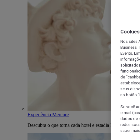
Cookies
Nos sites A
Business T
Events, Li
informaçõe
solicitado
funcionali
de “cashba
estabelece
seus dispo
no botão “
Se você ac
e-mail (ca
Experiência Mercure
dados de n
redes soci
Descubra o que torna cada hotel e estadia Mercure única
saber mais