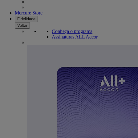
Mercure Store
Fidelidade
Voltar
Conheça o programa
Assinaturas ALL Accor+