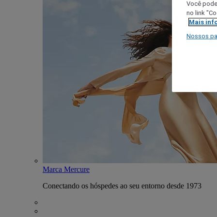
Você poder
no link "C
Mais inf
Nossos pa
Marca Mercure
Conectando os hóspedes ao seu entorno desde 1973