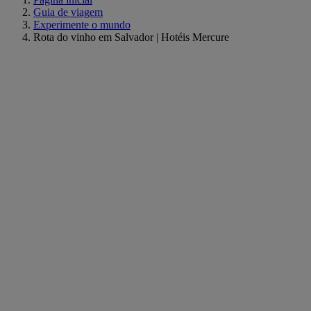
Guia de viagem
Experimente o mundo
Rota do vinho em Salvador | Hotéis Mercure