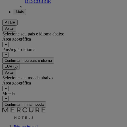
DESCOBRIR
Mais
PT-BR
Voltar
Selecione seu país e idioma abaixo
Área geográfica
País/região-idioma
Confirmar meu país e idioma
EUR
(€)
Voltar
Selecione sua moeda abaixo
Área geográfica
Moeda
Confirmar minha moeda
Página inicial