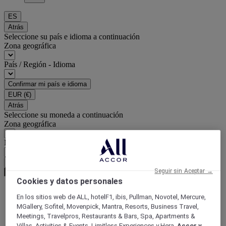
ES
Atrás
Seleccione su país e idioma a continuación
Zona geográfica
País / Región - Idioma
Confirmar mi país e idioma
EUR
(€)
Atrás
Seleccione su moneda a continuación
Zona geográfica
Moneda
Confirmar mi moneda
Seguir sin Aceptar →
Cookies y datos personales
En los sitios web de ALL, hotelF1, ibis, Pullman, Novotel, Mercure,
Página de inicio
MGallery, Sofitel, Movenpick, Mantra, Resorts, Business Travel,
Guía de viaje
Meetings, Travelpros, Restaurants & Bars, Spa, Apartments &
Saborea el mundo
Villas, Activities & Events, Limitless Experiences y Hera,
Accor y