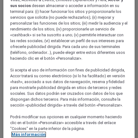
Sabores y tradiciones en Colombia
sus socios
desean almacenar o acceder a información en su
terminal para: (i) hacer funcionar los sitios y proporcionarle los
servicios que solicita (no puede rechazarlos); (ii) mejorar y
personalizar las funciones de los sitios; (iii) medir la audiencia y el
rendimiento de los sitios; (iv) proporcionarle un servicio de
«cashback» si se ha suscrito a uno; (v) permitirle interactuar con
las redes sociales; (vi) establecer un perfil de sus intereses para
ofrecerle publicidad dirigida. Para cada uno de sus terminales
(teléfono, ordenador...), puede elegir entre estos diferentes usos
haciendo clic en el botón «Personalizar».
Si acepta el uso de información con fines de publicidad dirigida,
Accor tratará su correo electrónico (si lo ha facilitado) en versión
«hash», asociado a sus datos de navegación, reserva y fidelidad
para mostrarle publicidad dirigida en sitios de terceros y redes
sociales. Sus datos podrán ser cruzados con datos de los que
dispongan dichos terceros. Para más información, consulte la
sección «publicidad dirigida» a través del botón «Personalizar».
Podrá modificar sus opciones en cualquier momento haciendo
clic en el botón «Personalizar» accesible a través del enlace
"Cookies" en la parte inferior de la página.
Más información