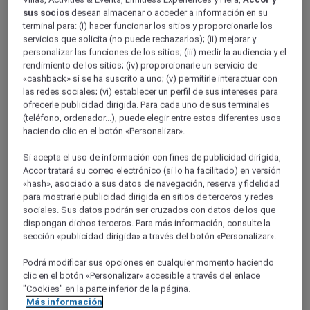
Sabores callejeros en Argentina
sus socios
desean almacenar o acceder a información en su
terminal para: (i) hacer funcionar los sitios y proporcionarle los
servicios que solicita (no puede rechazarlos); (ii) mejorar y
personalizar las funciones de los sitios; (iii) medir la audiencia y el
rendimiento de los sitios; (iv) proporcionarle un servicio de
«cashback» si se ha suscrito a uno; (v) permitirle interactuar con
las redes sociales; (vi) establecer un perfil de sus intereses para
ofrecerle publicidad dirigida. Para cada uno de sus terminales
(teléfono, ordenador...), puede elegir entre estos diferentes usos
haciendo clic en el botón «Personalizar».
Si acepta el uso de información con fines de publicidad dirigida,
Accor tratará su correo electrónico (si lo ha facilitado) en versión
«hash», asociado a sus datos de navegación, reserva y fidelidad
para mostrarle publicidad dirigida en sitios de terceros y redes
sociales. Sus datos podrán ser cruzados con datos de los que
dispongan dichos terceros. Para más información, consulte la
sección «publicidad dirigida» a través del botón «Personalizar».
Podrá modificar sus opciones en cualquier momento haciendo
clic en el botón «Personalizar» accesible a través del enlace
"Cookies" en la parte inferior de la página.
Más información