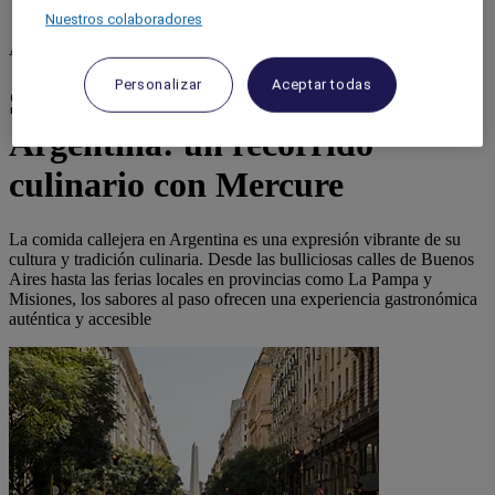
Nuestros colaboradores
Argentina
Personalizar
Aceptar todas
Sabores callejeros en
Argentina: un recorrido
culinario con Mercure
La comida callejera en Argentina es una expresión vibrante de su
cultura y tradición culinaria. Desde las bulliciosas calles de Buenos
Aires hasta las ferias locales en provincias como La Pampa y
Misiones, los sabores al paso ofrecen una experiencia gastronómica
auténtica y accesible