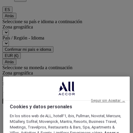
ES
Atrás
Seleccione su país e idioma a continuación
Zona geográfica
País / Región - Idioma
Confirmar mi país e idioma
EUR
(€)
Atrás
Seleccione su moneda a continuación
Zona geográfica
Moneda
Confirmar mi moneda
Seguir sin Aceptar →
Cookies y datos personales
En los sitios web de ALL, hotelF1, ibis, Pullman, Novotel, Mercure,
Página de inicio
MGallery, Sofitel, Movenpick, Mantra, Resorts, Business Travel,
Guía de viaje
Meetings, Travelpros, Restaurants & Bars, Spa, Apartments &
Saborea el mundo
Villas, Activities & Events, Limitless Experiences y Hera,
Accor y