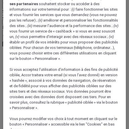
ses partenaires
souhaitent stocker ou accéder à des
Retour
informations sur votre terminal pour :
(i)
faire fonctionner les sites
Sélectionnez votre devise ci-dessous
et vous fournir les services que vous demandez (vous ne pouvez
Zone géographique
pas les refuser) ;
(ii)
améliorer et personnaliser les fonctionnalités
des sites ;
(iii)
mesurer l'audience et la performance des sites ;
(iv)
Devise
vous fournir un service de « cashback » si vous en avez souscrit
un,
(v)
vous permettre d'interagir avec des réseaux sociaux ;
(vi)
Valider ma devise
établir un profil de vos intérêts pour vous proposer des publicités
ciblées. Pour chacun de vos terminaux (téléphone, ordinateur…),
vous pouvez choisir entre ces différentes utilisations en cliquant
sur le bouton « Personnaliser ».
Page d'accueil
Guide de voyage
Si vous acceptez l’utilisation d’information à des fins de publicité
Trésors culturels
ciblée, Accor traitera votre email (si vous l’avez donné) en version
Guide du quartier du Trastevere
« hashée », associé à vos données de navigation, de réservation
et de fidélité pour vous afficher des publicités ciblées sur des
sites tiers et des réseaux sociaux. Vos données pourront être
croisées avec des données dont disposent ces tiers. Pour en
savoir plus, consultez la rubrique « publicité ciblée » via le bouton
« Personnaliser ».
Vous pourrez modifier vos choix à tout moment en cliquant sur le
bouton « Personnaliser » accessible via le lien "Cookies" en bas