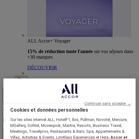
ALL Accor+ Voyager
15% de réduction toute l'année
sur vos séjours dans
+30 marques
DÉCOUVRIR
Plus
FR
Retour
Sélectionnez votre zone et votre langue ci-dessous
Continuer sans accepter →
Zone géographique
Cookies et données personnelles
Sur les sites internet ALL, HotelF1, Ibis, Pullman, Novotel, Mercure,
Pays/Région - Langue
MGallery, Sofitel, Movenpick, Mantra, Resorts, Business Travel,
Meetings, Travelpros, Restaurants & Bars, Spa, Appartements &
Valider votre zone et votre langue
Villas, Activities & Events, Limitless Experiences et Hera,
Accor et
EUR
(€)