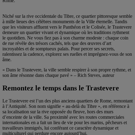
Rome.
Niché sur la rive occidentale du Tibre, ce quartier pittoresque semble
à mille lieues des célèbres monuments de la Ville éternelle. Tandis
que les visiteurs affluent vers le Panthéon et le Colisée, le Trastevere
demeure un quartier vivant et dynamique où les traditions rythment
le quotidien. Ne vous fiez pas à son charme modeste : chaque coin
de rue révèle des trésors cachés, tels que des œuvres d’art
incroyables et de somptueux palais. Pour percer ses secrets,
ralentissez la cadence, explorez ses ruelles et imprégnez-vous de son
âme.
« Dans le Trastevere, la ville semble respirer à son propre rythme, et
son âme résonne dans chaque pavé » – Rich Steves, auteur
Remontez le temps dans le Trastevere
Le Trastevere est l’un des plus anciens quartiers de Rome, remontant
à l’Antiquité. Son nom signifie « au-delà du Tibre », en référence à
sa localisation sur la rive opposée du fleuve, hors des murs
d’enceinte de la ville. Sa proximité avec les routes commerciales
internationales en a fait un lieu de vie pour les marins, pêcheurs et
travailleurs immigrés, lui conférant ce caractère dynamique et
multiculturel qui perdure encore aujourd’hui.