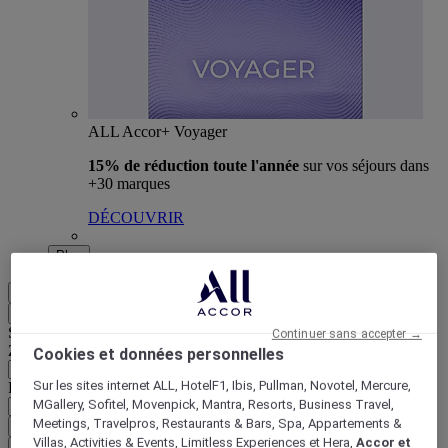
ALL Accor+ Voyager
15% de réduction toute l'année
sur vos séjours dans
+30 marques
DÉCOUVRIR
Plus
FR
Retour
Sélectionnez votre zone et votre langue ci-dessous
Continuer sans accepter →
Zone géographique
Cookies et données personnelles
Sur les sites internet ALL, HotelF1, Ibis, Pullman, Novotel, Mercure,
Pays/Région - Langue
MGallery, Sofitel, Movenpick, Mantra, Resorts, Business Travel,
Meetings, Travelpros, Restaurants & Bars, Spa, Appartements &
Valider votre zone et votre langue
Villas, Activities & Events, Limitless Experiences et Hera,
Accor et
EUR
(€)