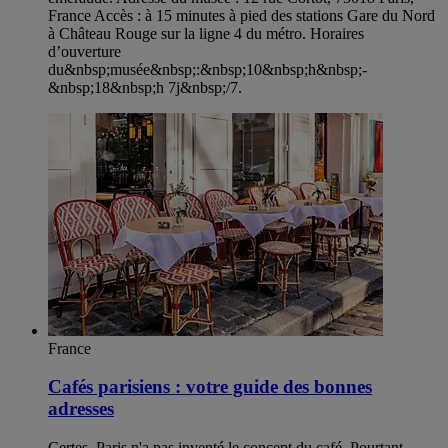
France Accès : à 15 minutes à pied des stations Gare du Nord
à Château Rouge sur la ligne 4 du métro. Horaires
d’ouverture
du&nbsp;musée&nbsp;:&nbsp;10&nbsp;h&nbsp;-
&nbsp;18&nbsp;h 7j&nbsp;/7.
France
Cafés parisiens : votre guide des bonnes
adresses
Certes, Paris n'a pas inventé le concept du café. Pourtant,