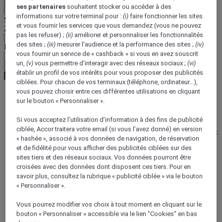
ses partenaires
souhaitent stocker ou accéder à des
Retour
informations sur votre terminal pour :
(i)
faire fonctionner les sites
Sélectionnez votre devise ci-dessous
et vous fournir les services que vous demandez (vous ne pouvez
Zone géographique
pas les refuser) ;
(ii)
améliorer et personnaliser les fonctionnalités
des sites ;
(iii)
mesurer l'audience et la performance des sites ;
(iv)
Devise
vous fournir un service de « cashback » si vous en avez souscrit
un,
(v)
vous permettre d'interagir avec des réseaux sociaux ;
(vi)
Valider ma devise
établir un profil de vos intérêts pour vous proposer des publicités
ciblées. Pour chacun de vos terminaux (téléphone, ordinateur…),
vous pouvez choisir entre ces différentes utilisations en cliquant
sur le bouton « Personnaliser ».
Page d'accueil
Guide de voyage
Si vous acceptez l’utilisation d’information à des fins de publicité
Trésors culturels
ciblée, Accor traitera votre email (si vous l’avez donné) en version
Embarquez pour un voyage en voilier à Dunkerque et profitez
« hashée », associé à vos données de navigation, de réservation
d’un apéritif français inspiré de l’océan
et de fidélité pour vous afficher des publicités ciblées sur des
sites tiers et des réseaux sociaux. Vos données pourront être
croisées avec des données dont disposent ces tiers. Pour en
savoir plus, consultez la rubrique « publicité ciblée » via le bouton
« Personnaliser ».
Vous pourrez modifier vos choix à tout moment en cliquant sur le
bouton « Personnaliser » accessible via le lien "Cookies" en bas