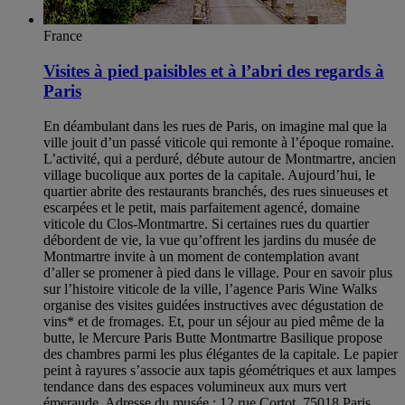
France
Visites à pied paisibles et à l’abri des regards à
Paris
En déambulant dans les rues de Paris, on imagine mal que la
ville jouit d’un passé viticole qui remonte à l’époque romaine.
L’activité, qui a perduré, débute autour de Montmartre, ancien
village bucolique aux portes de la capitale. Aujourd’hui, le
quartier abrite des restaurants branchés, des rues sinueuses et
escarpées et le petit, mais parfaitement agencé, domaine
viticole du Clos-Montmartre. Si certaines rues du quartier
débordent de vie, la vue qu’offrent les jardins du musée de
Montmartre invite à un moment de contemplation avant
d’aller se promener à pied dans le village. Pour en savoir plus
sur l’histoire viticole de la ville, l’agence Paris Wine Walks
organise des visites guidées instructives avec dégustation de
vins* et de fromages. Et, pour un séjour au pied même de la
butte, le Mercure Paris Butte Montmartre Basilique propose
des chambres parmi les plus élégantes de la capitale. Le papier
peint à rayures s’associe aux tapis géométriques et aux lampes
tendance dans des espaces volumineux aux murs vert
émeraude. Adresse du musée : 12 rue Cortot, 75018 Paris,