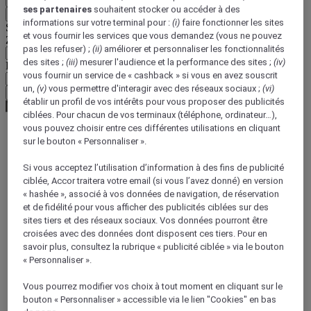
ses partenaires
souhaitent stocker ou accéder à des
Retour
informations sur votre terminal pour :
(i)
faire fonctionner les sites
Sélectionnez votre devise ci-dessous
et vous fournir les services que vous demandez (vous ne pouvez
Zone géographique
pas les refuser) ;
(ii)
améliorer et personnaliser les fonctionnalités
des sites ;
(iii)
mesurer l'audience et la performance des sites ;
(iv)
Devise
vous fournir un service de « cashback » si vous en avez souscrit
un,
(v)
vous permettre d'interagir avec des réseaux sociaux ;
(vi)
Valider ma devise
établir un profil de vos intérêts pour vous proposer des publicités
ciblées. Pour chacun de vos terminaux (téléphone, ordinateur…),
vous pouvez choisir entre ces différentes utilisations en cliquant
sur le bouton « Personnaliser ».
Page d'accueil
Guide de voyage
Si vous acceptez l’utilisation d’information à des fins de publicité
Trésors culturels
ciblée, Accor traitera votre email (si vous l’avez donné) en version
5 cafés incontournables à Vienne
« hashée », associé à vos données de navigation, de réservation
et de fidélité pour vous afficher des publicités ciblées sur des
sites tiers et des réseaux sociaux. Vos données pourront être
croisées avec des données dont disposent ces tiers. Pour en
savoir plus, consultez la rubrique « publicité ciblée » via le bouton
« Personnaliser ».
Vous pourrez modifier vos choix à tout moment en cliquant sur le
bouton « Personnaliser » accessible via le lien "Cookies" en bas