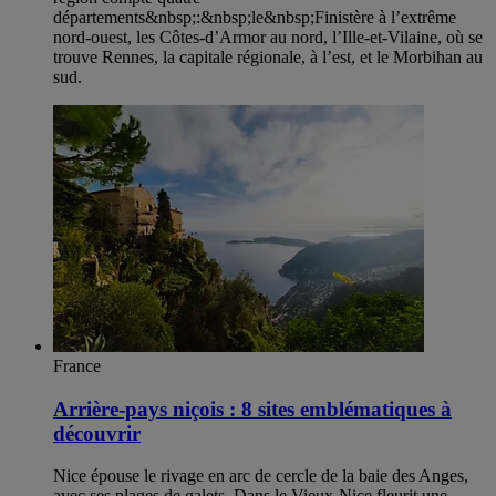
départements&nbsp;:&nbsp;le&nbsp;Finistère à l’extrême
nord-ouest, les Côtes-d’Armor au nord, l’Ille-et-Vilaine, où se
trouve Rennes, la capitale régionale, à l’est, et le Morbihan au
sud.
France
Arrière-pays niçois : 8 sites emblématiques à
découvrir
Nice épouse le rivage en arc de cercle de la baie des Anges,
avec ses plages de galets. Dans le Vieux-Nice fleurit une