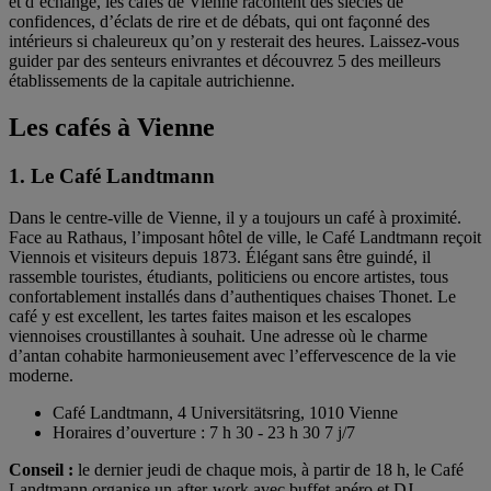
et d’échange, les cafés de Vienne racontent des siècles de
confidences, d’éclats de rire et de débats, qui ont façonné des
intérieurs si chaleureux qu’on y resterait des heures. Laissez-vous
guider par des senteurs enivrantes et découvrez 5 des meilleurs
établissements de la capitale autrichienne.
Les cafés à Vienne
1. Le Café Landtmann
Dans le centre-ville de Vienne, il y a toujours un café à proximité.
Face au Rathaus, l’imposant hôtel de ville, le Café Landtmann reçoit
Viennois et visiteurs depuis 1873. Élégant sans être guindé, il
rassemble touristes, étudiants, politiciens ou encore artistes, tous
confortablement installés dans d’authentiques chaises Thonet. Le
café y est excellent, les tartes faites maison et les escalopes
viennoises croustillantes à souhait. Une adresse où le charme
d’antan cohabite harmonieusement avec l’effervescence de la vie
moderne.
Café Landtmann, 4 Universitätsring, 1010 Vienne
Horaires d’ouverture : 7 h 30 - 23 h 30 7 j/7
Conseil :
le dernier jeudi de chaque mois, à partir de 18 h, le Café
Landtmann organise un after-work avec buffet apéro et DJ.