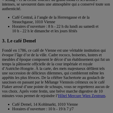
intenses, se savourent dans une atmosphère qui a conservé toute son
authenticité.
Café Central, à l’angle de la Herrengasse et de la
Strauchgasse, 1010 Vienne
Horaires d’ouverture : 8 h - 22 h du lundi au samedi et
10 h - 22 h le dimanche et les jours fériés
3. Le café Demel
Fondé en 1786, ce café de Vienne est une véritable institution qui
évoque l’âge d’or de la ville. Cadre rococo, boiseries, lustres et
meubles d’époque composent le décor d’un établissement qui fut un
temps la pâtisserie officielle de la cour impériale et royale
d’Autriche-Hongrie. À la carte, des mets majestueux défilent tels
une succession de délicieux dilemmes, qui combleront même les
appétits les plus féroces. De la célèbre Sachertorte au goulach de
saucisses en passant par le Mélange Viennois crémeux ou le café
Fiaker arrosé d’une pointe de schnaps, vous ne regretterez aucun de
vos choix. Après votre festin, une brève marche digestive de 10
minutes vous permet de rejoindre l’
Hôtel Mercure Wien Zentrum
.
Café Demel, 14 Kohlmarkt, 1010 Vienne
Horaires d’ouverture : 10 h - 19 h 7 j/7