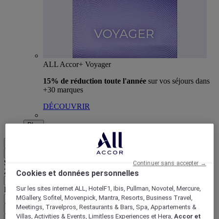
ALL Accor+ Voyager
15% de réduction toute l'année
sur vos séjours dans
+30 marques
DÉCOUVRIR
Plus
FR
Retour
Sélectionnez votre zone et votre langue ci-dessous
Continuer sans accepter →
Zone géographique
Cookies et données personnelles
Sur les sites internet ALL, HotelF1, Ibis, Pullman, Novotel, Mercure,
Pays/Région - Langue
MGallery, Sofitel, Movenpick, Mantra, Resorts, Business Travel,
Meetings, Travelpros, Restaurants & Bars, Spa, Appartements &
Valider votre zone et votre langue
Villas, Activities & Events, Limitless Experiences et Hera,
Accor et
EUR
(€)