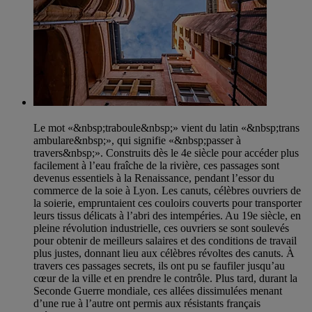
Le mot «&nbsp;traboule&nbsp;» vient du latin «&nbsp;trans
ambulare&nbsp;», qui signifie «&nbsp;passer à
travers&nbsp;». Construits dès le 4e siècle pour accéder plus
facilement à l’eau fraîche de la rivière, ces passages sont
devenus essentiels à la Renaissance, pendant l’essor du
commerce de la soie à Lyon. Les canuts, célèbres ouvriers de
la soierie, empruntaient ces couloirs couverts pour transporter
leurs tissus délicats à l’abri des intempéries. Au 19e siècle, en
pleine révolution industrielle, ces ouvriers se sont soulevés
pour obtenir de meilleurs salaires et des conditions de travail
plus justes, donnant lieu aux célèbres révoltes des canuts. À
travers ces passages secrets, ils ont pu se faufiler jusqu’au
cœur de la ville et en prendre le contrôle. Plus tard, durant la
Seconde Guerre mondiale, ces allées dissimulées menant
d’une rue à l’autre ont permis aux résistants français