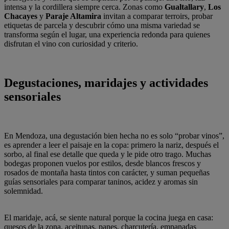
intensa y la cordillera siempre cerca. Zonas como
Gualtallary
,
Los
Chacayes
y
Paraje Altamira
invitan a comparar terroirs, probar
etiquetas de parcela y descubrir cómo una misma variedad se
transforma según el lugar, una experiencia redonda para quienes
disfrutan el vino con curiosidad y criterio.
Degustaciones, maridajes y actividades
sensoriales
En Mendoza, una degustación bien hecha no es solo “probar vinos”,
es aprender a leer el paisaje en la copa: primero la nariz, después el
sorbo, al final ese detalle que queda y le pide otro trago. Muchas
bodegas proponen vuelos por estilos, desde blancos frescos y
rosados de montaña hasta tintos con carácter, y suman pequeñas
guías sensoriales para comparar taninos, acidez y aromas sin
solemnidad.
El maridaje, acá, se siente natural porque la cocina juega en casa:
quesos de la zona, aceitunas, panes, charcutería, empanadas