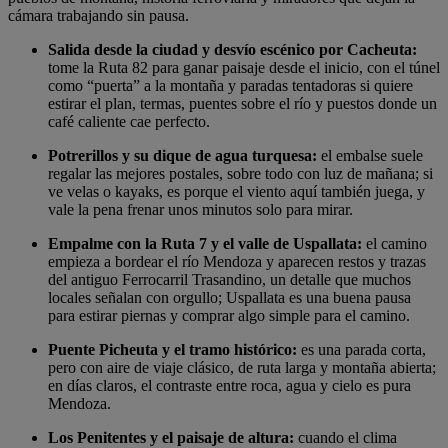
cámara trabajando sin pausa.
Salida desde la ciudad y desvío escénico por Cacheuta:
tome la Ruta 82 para ganar paisaje desde el inicio, con el túnel
como “puerta” a la montaña y paradas tentadoras si quiere
estirar el plan, termas, puentes sobre el río y puestos donde un
café caliente cae perfecto.
Potrerillos y su dique de agua turquesa:
el embalse suele
regalar las mejores postales, sobre todo con luz de mañana; si
ve velas o kayaks, es porque el viento aquí también juega, y
vale la pena frenar unos minutos solo para mirar.
Empalme con la Ruta 7 y el valle de Uspallata:
el camino
empieza a bordear el río Mendoza y aparecen restos y trazas
del antiguo Ferrocarril Trasandino, un detalle que muchos
locales señalan con orgullo; Uspallata es una buena pausa
para estirar piernas y comprar algo simple para el camino.
Puente Picheuta y el tramo histórico:
es una parada corta,
pero con aire de viaje clásico, de ruta larga y montaña abierta;
en días claros, el contraste entre roca, agua y cielo es pura
Mendoza.
Los Penitentes y el paisaje de altura:
cuando el clima