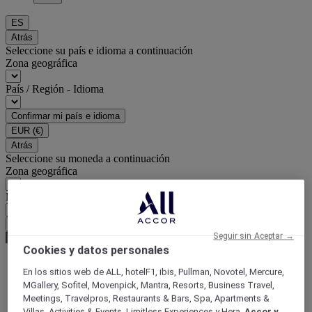
ES
Atrás
Seleccione su país e idioma a continuación
Zona geográfica
País / Región - Idioma
Confirmar mi país e idioma
EUR
(€)
Atrás
Seleccione su moneda a continuación
Zona geográfica
Moneda
Confirmar mi moneda
Seguir sin Aceptar →
Cookies y datos personales
En los sitios web de ALL, hotelF1, ibis, Pullman, Novotel, Mercure,
Página de inicio
MGallery, Sofitel, Movenpick, Mantra, Resorts, Business Travel,
Guía de viaje
Meetings, Travelpros, Restaurants & Bars, Spa, Apartments &
Crea un impacto positivo
Villas, Activities & Events, Limitless Experiences y Hera,
Accor y