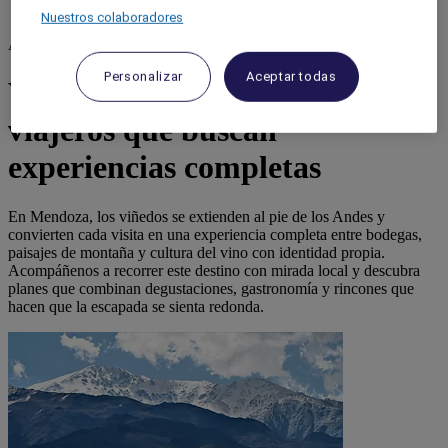
Nuestros colaboradores
Argentina
Personalizar
Aceptar todas
Viñedos de Mendoza para
viajeros que buscan
experiencias completas
En Mendoza, los viñedos se extienden al pie de los Andes y
convierten cada visita en una experiencia completa entre bodegas,
paisajes de montaña y cultura del vino con identidad propia.
Acompáñenos a recorrer este destino con mirada local y descubra
planes que combinan degustaciones, gastronomía y rincones que
hacen que la escapada se sienta redonda.