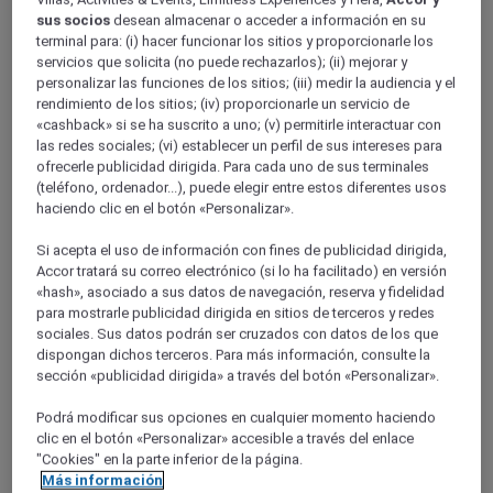
Viñedos de Mendoza
sus socios
desean almacenar o acceder a información en su
terminal para: (i) hacer funcionar los sitios y proporcionarle los
servicios que solicita (no puede rechazarlos); (ii) mejorar y
personalizar las funciones de los sitios; (iii) medir la audiencia y el
rendimiento de los sitios; (iv) proporcionarle un servicio de
«cashback» si se ha suscrito a uno; (v) permitirle interactuar con
las redes sociales; (vi) establecer un perfil de sus intereses para
ofrecerle publicidad dirigida. Para cada uno de sus terminales
(teléfono, ordenador...), puede elegir entre estos diferentes usos
haciendo clic en el botón «Personalizar».
Si acepta el uso de información con fines de publicidad dirigida,
Accor tratará su correo electrónico (si lo ha facilitado) en versión
«hash», asociado a sus datos de navegación, reserva y fidelidad
para mostrarle publicidad dirigida en sitios de terceros y redes
sociales. Sus datos podrán ser cruzados con datos de los que
dispongan dichos terceros. Para más información, consulte la
sección «publicidad dirigida» a través del botón «Personalizar».
Podrá modificar sus opciones en cualquier momento haciendo
clic en el botón «Personalizar» accesible a través del enlace
"Cookies" en la parte inferior de la página.
Más información