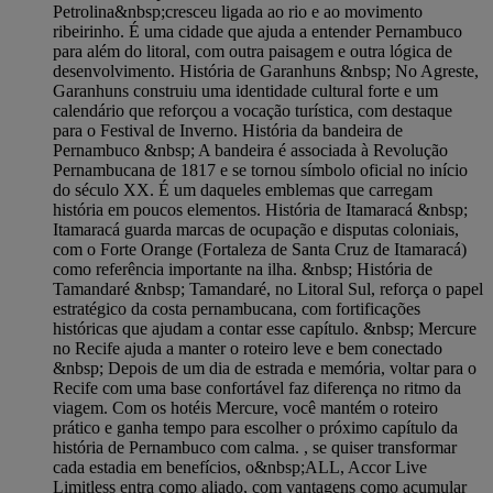
Petrolina&nbsp;cresceu ligada ao rio e ao movimento
ribeirinho. É uma cidade que ajuda a entender Pernambuco
para além do litoral, com outra paisagem e outra lógica de
desenvolvimento. História de Garanhuns &nbsp; No Agreste,
Garanhuns construiu uma identidade cultural forte e um
calendário que reforçou a vocação turística, com destaque
para o Festival de Inverno. História da bandeira de
Pernambuco &nbsp; A bandeira é associada à Revolução
Pernambucana de 1817 e se tornou símbolo oficial no início
do século XX. É um daqueles emblemas que carregam
história em poucos elementos. História de Itamaracá &nbsp;
Itamaracá guarda marcas de ocupação e disputas coloniais,
com o Forte Orange (Fortaleza de Santa Cruz de Itamaracá)
como referência importante na ilha. &nbsp; História de
Tamandaré &nbsp; Tamandaré, no Litoral Sul, reforça o papel
estratégico da costa pernambucana, com fortificações
históricas que ajudam a contar esse capítulo. &nbsp; Mercure
no Recife ajuda a manter o roteiro leve e bem conectado
&nbsp; Depois de um dia de estrada e memória, voltar para o
Recife com uma base confortável faz diferença no ritmo da
viagem. Com os hotéis Mercure, você mantém o roteiro
prático e ganha tempo para escolher o próximo capítulo da
história de Pernambuco com calma. , se quiser transformar
cada estadia em benefícios, o&nbsp;ALL, Accor Live
Limitless entra como aliado, com vantagens como acumular