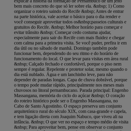
explicar a história da formação de Pernambuco de um jeito
bem mais concreto do que só ler sobre ela. &nbsp; 1) Como
organizar o roteiro saindo do Recife &nbsp; Antes de entrar
na parte histórica, vale acertar o básico para o dia render e
você conseguir aproveitar todos os&nbsp;passeios culturais e
gratuitos do Recife. &nbsp; Melhor horário para começar e
evitar trânsito &nbsp; Começar cedo costuma ajudar,
especialmente para sair do Recife com mais fluidez e chegar
com calma para a primeira visita. Se você puder, prefira ir em
dia útil ou no sábado de manhã. Domingo também pode
funcionar bem, dependendo do seu ritmo e do horário de
funcionamento do local. O que levar para visitas em área rural
&nbsp; Calçado fechado e confortável, porque o piso nem
sempre é regular. Repelente e protetor solar, mesmo quando o
dia está nublado. Água e um lanchinho leve, para não
depender de paradas longas. Capa de chuva dobrável, porque
o tempo pode mudar rápido, principalmente nos meses mais
chuvosos no litoral pernambucano. Parada principal: Engenho
Massangana, memória do ciclo do açúcar &nbsp; O coração
do roteiro histórico pode ser o Engenho Massangana, no
Cabo de Santo Agostinho. O espaço preserva um conjunto
arquitetónico rural do século XIX, com casa-grande e capela,
e tem ligação direta com Joaquim Nabuco, que viveu ali na
infância. &nbsp; O que ver no espaço e tempo médio de visita
&nbsp; Para aproveitar bem, pense em observar o conjunto