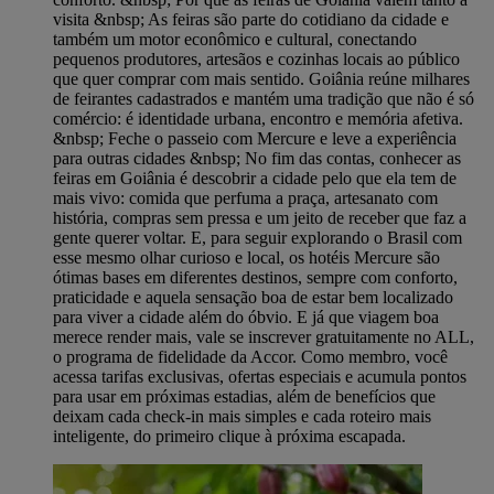
visita &nbsp; As feiras são parte do cotidiano da cidade e
também um motor econômico e cultural, conectando
pequenos produtores, artesãos e cozinhas locais ao público
que quer comprar com mais sentido. Goiânia reúne milhares
de feirantes cadastrados e mantém uma tradição que não é só
comércio: é identidade urbana, encontro e memória afetiva.
&nbsp; Feche o passeio com Mercure e leve a experiência
para outras cidades &nbsp; No fim das contas, conhecer as
feiras em Goiânia é descobrir a cidade pelo que ela tem de
mais vivo: comida que perfuma a praça, artesanato com
história, compras sem pressa e um jeito de receber que faz a
gente querer voltar. E, para seguir explorando o Brasil com
esse mesmo olhar curioso e local, os hotéis Mercure são
ótimas bases em diferentes destinos, sempre com conforto,
praticidade e aquela sensação boa de estar bem localizado
para viver a cidade além do óbvio. E já que viagem boa
merece render mais, vale se inscrever gratuitamente no ALL,
o programa de fidelidade da Accor. Como membro, você
acessa tarifas exclusivas, ofertas especiais e acumula pontos
para usar em próximas estadias, além de benefícios que
deixam cada check-in mais simples e cada roteiro mais
inteligente, do primeiro clique à próxima escapada.