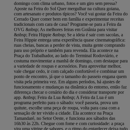
domingo com clima urbano, fotos e um giro sem pressa?
Aposte na Feira do Sol Quer mergulhar na cultura goiana,
com artesanato e produtos típicos? Você vai gostar da Feira do
Cerrado Quer comer bem em família e experimentar receitas
tradicionais com cara de casa? Programe-se para a Feira da
OVG &nbsp; As melhores feiras em Goiânia para visitar
&nbsp; Feira Hippie &nbsp; Se a ideia é sair com sacolas, a
Feira Hippie entrega uma experiência quase cinematográfica:
ruas cheias, bancas a perder de vista, muita gente comprando
para uso próprio e também para revenda. Ela acontece na
Praça do Trabalhador, ao lado do Terminal Rodoviário, e
costuma movimentar a manhã de domingo, com destaque para
a variedade de roupas e acessórios. Para aproveitar melhor,
vale chegar cedo, ir com calçado confortável e combinar um
ponto de encontro, já que o tamanho do passeio engana quem
visita pela primeira vez. Em alguns períodos, há ajustes de
funcionamento e mudanças na dinâmica do entorno, então faz
diferença checar o cenário do dia e considerar transporte por
app. &nbsp; Feira da Lua &nbsp; A Feira da Lua é um
programa perfeito para o sábado: você passeia, prova um
quitute, escolhe uma peça de roupa, volta para casa com a
sensação de ter vivido a cidade. Ela acontece na Praça
Tamandaré, no Setor Oeste, e funciona aos sábados das
16h30 às 22h. Chegue com fome e com curiosidade: a praça
vira uma vitrine de sabores, e o ritmo do entardecer deixa tudo