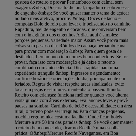
gostosa do roteiro é provar Pernambuco com calma, sem
exagero. &nbsp; Doçaria tradicional, rapadura e sobremesas
de engenho &nbsp; Se você quiser manter o tema do açúcar
no lado mais afetivo, procure: &nbsp; Doces de tacho e
compotas Bolo de rolo para levar e ir beliscando no caminho
Rapadura, mel de engenho e cocadas, que conversam bem
com o imaginário dos engenhos A dica aqui é simples:
porções pequenas, variedade maior. Assim você prova mais
coisas sem pesar o dia. Rótulos de cachaça pernambucana
para provar com moderação &nbsp; Para quem gosta de
destilados, Pernambuco tem nomes bem conhecidos. Se for
provar, faça isso com moderação e já deixe o retorno
combinado com antecedência. Dicas rápidas para uma
experiência tranquila &nbsp; Ingressos e agendamento:
confirme horários e orientações do dia, principalmente em
feriados. Regras de visita: respeite áreas sinalizadas, evite
tocar em peças e estruturas, mantenha o passeio fluindo.
Roteiro com crianças: funciona melhor quando você alterna
visita guiada com áreas externas, leva lanches leves e prevê
pausas na sombra. Carrinho de bebê e acessibilidade: em área
rural, o terreno pode ser irregular. Para crianças pequenas,
mochila ergonómica costuma facilitar. Onde ficar: hotéis
Mercure a até 50 km das paradas &nbsp; Se você quer manter
o roteiro bem conectado, ficar no Recife é uma escolha
prática. O&nbsp;Mercure Recife Navegantes, em Boa