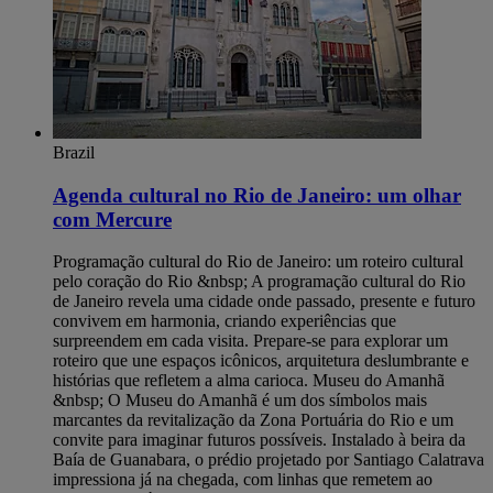
Brazil
Agenda cultural no Rio de Janeiro: um olhar
com Mercure
Programação cultural do Rio de Janeiro: um roteiro cultural pelo coração do Rio &nbsp; A programação cultural do Rio de Janeiro revela uma cidade onde passado, presente e futuro convivem em harmonia, criando experiências que surpreendem em cada visita. Prepare-se para explorar um roteiro que une espaços icônicos, arquitetura deslumbrante e histórias que refletem a alma carioca. Museu do Amanhã &nbsp; O Museu do Amanhã é um dos símbolos mais marcantes da revitalização da Zona Portuária do Rio e um convite para imaginar futuros possíveis. Instalado à beira da Baía de Guanabara, o prédio projetado por Santiago Calatrava impressiona já na chegada, com linhas que remetem ao movimento e à leveza. Dentro, exposições interativas apresentam temas como sustentabilidade, tecnologia e convivência humana, criando uma experiência sensorial que faz o visitante refletir sobre seu papel no mundo. Os ingressos têm valor acessível, a partir de R$30, o que torna o passeio ainda mais convidativo. Além do acervo, o entorno do museu é parte essencial da visita. O pôr do sol visto dali é um espetáculo à parte, e o passeio pelo Boulevard Olímpico cria uma conexão interessante entre ciência, arte e cotidiano carioca. Caminhar pela região mostra como o Rio integrou modernidade e história na mesma paisagem, transformando o museu em um ponto de encontro entre culturas, ideias e olhares sobre o futuro. &nbsp; MAR – Museu de Arte do Rio &nbsp; O MAR – Museu de Arte do Rio é um dos espaços mais inspiradores da cidade, unindo dois prédios de arquiteturas distintas para criar um diálogo entre história e contemporaneidade. Suas exposições percorrem temas sociais, estéticos e culturais que ajudam a entender o Rio em todas as suas camadas. Ao visitar o museu, o visitante tem a sensação de circular por diferentes versões da cidade, cada uma revelada por obras, registros e narrativas que ampliam o olhar sobre a programação cultural do Rio de Janeiro. Do terraço, a vista para a Praça Mauá e para a Baía de Guanabara torna a experiência ainda mais especial, criando um contraste fascinante entre o horizonte, o porto revitalizado e o movimento urbano. Além do acervo, o MAR promove encontros, cursos e atividades educativas que aproximam arte e público de forma leve e acessível, reforçando sua importância no circuito cultural carioca. &nbsp; Theatro Municipal &nbsp; O Theatro Municipal é uma das joias arquitetônicas do Rio e um dos espaços mais emblemáticos para quem deseja conhecer o lado mais sofisticado da cultura carioca. Inspirado nas grandes casas de ópera europeias, o edifício impressiona já na fachada, com colunas imponentes, vitrais e esculturas que revelam a grandiosidade do início do século XX. Por dentro, o deslumbramento continua: salões ornamentados, pinturas no teto e detalhes dourados criam um cenário que transforma qualquer visita em uma imersão histórica. Além da beleza, o Theatro Municipal mantém uma programação que valoriza a música, a dança e as artes cênicas, com apresentações que vão de óperas clássicas a espetáculos contemporâneos. Para quem deseja conhecer o teatro com mais profundidade, vale participar das visitas guiadas, que revelam curiosidades sobre sua construção e mostram espaços que o público comum não costuma ver. É um passeio que combina arte, história e a verdadeira elegância da cena cultural do Rio. &nbsp; Real Gabinete Português de Leitura &nbsp; O Real Gabinete Português de Leitura é um dos espaços mais impressionantes do centro do Rio e um verdadeiro tesouro arquitetônico. A fachada em estilo neomanuelino já chama a atenção, mas é ao entrar que a experiência se torna realmente inesquecível. As estantes que alcançam o teto, o vitral central que ilumina o salão e os milhares de livros raros criam um ambiente quase cinematográfico. É o tipo de lugar que transforma uma simples visita em um mergulho na história lusitana preservada em pleno coração carioca. Além de sua beleza singular, o Real Gabinete funciona como um importante ponto de encontro para pesquisadores, estudantes e amantes da literatura. Sua atmosfera tranquila e carregada de simbolismo dialoga com a&nbsp;agenda cultural do Rio de Janeiro, atraindo visitantes que desejam conhecer não só a arquitetura, mas também a relevância cultural do acervo. O espaço reforça como o Rio abraça diferentes heranças e as integra ao seu cenário cultural, oferecendo sempre um novo ângulo para quem busca experiências autênticas na cidade. &nbsp; O que descobrir além do óbvio e&nbsp;que ninguém te fala &nbsp; A programação cultural do Rio de Janeiro guarda segredos que passam despercebidos por muitos visitantes, mas que revelam um lado ainda mais encantador da cidade. Prepare-se para conhecer experiências que fogem do roteiro tradicional e mostram um Rio íntimo, alegre e cheio de surpresas, onde cada encontro e cada paisagem contam uma história diferente. &nbsp; Baile Charme em Madureira &nbsp; O Baile Charme de Madureira é um daqueles eventos que traduzem a alma carioca com autenticidade. Criado por moradores da região, ele se tornou um dos mais antigos e respeitados do Rio, reunindo gerações em torno de passos sincronizados, clássicos do soul e muito carisma. A energia do lugar contagia desde os primeiros minutos e faz qualquer visitante entender por que o charme é tão importante para a identidade cultural do bairro. Realizado principalmente no viaduto de Madureira, o baile transforma o espaço público em pista de dança e celebra a força das comunidades suburbanas. Ali, música, movimento e convivência se misturam em um clima acolhedor, mostrando um Rio que vibra muito além dos cartões-postais. &nbsp; Mureta da Urca &nbsp; A Mureta da Urca é um daqueles lugares que fazem o tempo desacelerar. À beira da Baía de Guanabara, com o Pão de Açúcar emoldurando a paisagem, o cenário reúne cores suaves do entardecer, barcos passando lentamente e um clima descontraído que transforma qualquer final de tarde em um ritual carioca. É ali, sentados na mureta com um petisco simples ou uma bebida gelada, que muitos descobrem um dos encontros mais autênticos da cidade. Conhecida como o ponto onde a juventude se encontra na zona sul carioca, a Mureta vibra com conversas leves, risadas e a alegria típica do bairro. Entre mergulhos rápidos nos dias quentes e observação tranquila do movimento dos barcos, o espaço se torna um palco informal da vida carioca. É o tipo de experiência que não aparece nos roteiros tradicionais, mas que revela com precisão o encanto do Rio vivido por quem realmente conhece a cidade. &nbsp; Confeitaria Alemã Kurt &nbsp; A Confeitaria Alemã Kurt é um refúgio doce no coração do Leblon, onde tradições europeias ganham um toque carioca irresistível. Fundada por imigrantes alemães na década de 1940, a casa preserva receitas clássicas que atravessam gerações, como tortas impecáveis, biscoitos amanteigados e apfelstrudel servido ainda quentinho. O atendimento acolhedor e o aroma de baunilha que toma conta do salão criam um ambiente que convida a desacelerar e aproveitar cada detalhe. Além das delícias, a confeitaria guarda um charme histórico que encanta quem passa por ali. As vitrines coloridas revelam o cuidado artesanal da produção e mostram por que o lugar se tornou um dos favoritos de moradores e visitantes. Sentar-se para um café acompanhado de uma fatia generosa de bolo é uma forma de vivenciar um Rio mais tranquilo e elegante, onde tradição e sabor caminham juntos. &nbsp; Sabores e tradições que contam histórias &nbsp; A cena cultural do Rio também se revela nos sabores, nas tradições e nos encontros que dão vida à cidade, mostrando como a gastronomia e as manifestações populares contam histórias tão fortes quanto seus monumentos. Prepare-se para descobrir lugares onde a identidade carioca se expressa em festas, aromas, ritmos e celebrações que tornam cada experiência ainda mais especial. &nbsp; Feira de São Cristóvão &nbsp; A Feira de São Cristóvão é um mergulho vibrante na cultura nordestina sem sair do Rio, reunindo sabores, música e tradições que fazem o visitante esquecer que está na capital fluminense. Entre barracas de comida típica, como carne de sol com macaxeira, tapiocas fumegantes e doces caseiros, o espaço pulsa ao som de forró, xote e baião que embalam apresentações ao vivo ao longo do dia. Caminhar pelos corredores é descobrir artesanato, cordéis, temperos e produtos regionais que revelam a força da herança nordestina na cidade, transformando cada visita em uma celebração calorosa e cheia de histórias. &nbsp; Café Lamas e Confeitaria Colombo &nbsp; O Café Lamas e a Confeitaria Colombo são dois ícones gastronômicos que revelam como história e tradição se encontram à mesa no Rio. No Lamas, um dos restaurantes mais antigos da cidade, o clima boêmio e os pratos clássicos fazem cada visita parecer uma viagem no tempo. Já a Colombo encanta com seus salões de época, vitrais imponentes e doces que preservam receitas centenárias, criando uma experiência que mistura elegância, memória afetiva e o sabor autêntico da cidade. Juntos, esses dois espaços celebram a identidade carioca por meio da boa comida e de ambientes que preservam a alma do Rio. &nbsp; Roda de samba da Pedra do Sal &nbsp; A roda de samba da Pedra do Sal é um dos encontros mais autênticos da cidade e um verdadeiro berço da música popular brasileira. Localizada na região portuária, a poucos passos do metrô e do VLT, a área ganha vida ao cair da tarde, quando moradores, músicos e visitantes se reúnem nos degraus de pedra para celebrar o samba em sua forma mais espontânea. Entre rodas animadas, batuques contagiantes e histórias que atravessam gerações, o espaço preserva a essência afro-brasileira do Rio e oferece uma experiência intensa, marcada pela convivialidade e pela força cultural que ecoa em cada canto. &nbsp; Festival de Cinema do Rio &nbsp; O Festival de Cinema do Rio é um dos eventos audiovisuais mais importantes do país e transforma a cidade em um grande palco de histórias, debates e desc