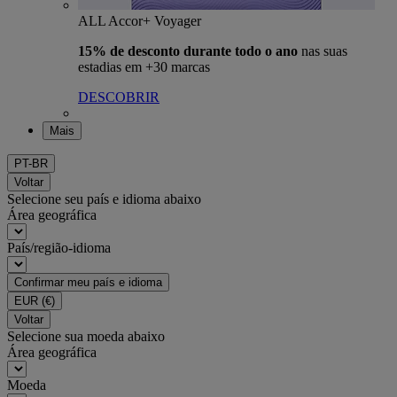
ALL Accor+ Voyager
15% de desconto durante todo o ano
nas suas
estadias em +30 marcas
DESCOBRIR
Mais
PT-BR
Voltar
Selecione seu país e idioma abaixo
Área geográfica
País/região-idioma
Confirmar meu país e idioma
EUR
(€)
Voltar
Selecione sua moeda abaixo
Área geográfica
Moeda