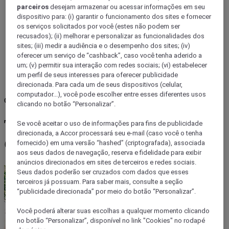
parceiros
desejam armazenar ou acessar informações em seu
dispositivo para: (i) garantir o funcionamento dos sites e fornecer
os serviços solicitados por você (estes não podem ser
recusados); (ii) melhorar e personalizar as funcionalidades dos
sites; (iii) medir a audiência e o desempenho dos sites; (iv)
oferecer um serviço de “cashback”, caso você tenha aderido a
um; (v) permitir sua interação com redes sociais; (vi) estabelecer
um perfil de seus interesses para oferecer publicidade
direcionada. Para cada um de seus dispositivos (celular,
computador...), você pode escolher entre esses diferentes usos
Colômbia
clicando no botão “Personalizar”.
Turismo na Colômbia:
Se você aceitar o uso de informações para fins de publicidade
direcionada, a Accor processará seu e-mail (caso você o tenha
Conheça Santa Marta
fornecido) em uma versão “hashed” (criptografada), associada
aos seus dados de navegação, reserva e fidelidade para exibir
anúncios direcionados em sites de terceiros e redes sociais.
Seus dados poderão ser cruzados com dados que esses
terceiros já possuam. Para saber mais, consulte a seção
“publicidade direcionada” por meio do botão “Personalizar”.
Você poderá alterar suas escolhas a qualquer momento clicando
no botão “Personalizar”, disponível no link "Cookies" no rodapé