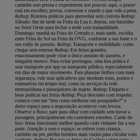
caminhe sem pressa e experimente aos poucos: aqui, o prazer
está em escolher, provar, conversar e repetir o que vale a pena.
&nbsp; Roteiros práticos para aproveitar sem correria &nbsp;
Sábado: fim de tarde na Feira da Lua e, depois, um barzinho
no Setor Oeste para fechar a noite com tranquilidade.
Domingo: manhã na Feira do Cerrado e, mais tarde, escolha
entre Feira do Sol ou Feira da OVG, conforme a sua fome e o
seu estilo de passeio. &nbsp; Transporte e mobilidade: como
chegar sem estresse &nbsp; Em feiras grandes,
estacionamento pode virar o único assunto do passeio, e
ninguém merece. Para evitar perrengue, uma boa prática é
usar transporte por app ou transporte público, especialmente
em dias de maior movimento. Para planejar ônibus com mais
segurança, vale usar aplicativos que mostram rotas, pontos e
estimativas em tempo real, como os serviços da rede
metropolitana e planejadores de trajeto. &nbsp; Etiqueta e
boas práticas nas feiras &nbsp; Peça desconto com respeito:
comece com um “tem como melhorar um pouquinho?” e
deixe espaço para a negociação acontecer com leveza.
Observe o fluxo: pare para olhar com cuidado sem travar a
passagem, principalmente em corredores estreitos. Cuide do
lixo: feiras funcionam melhor quando cada visitante faz a sua
parte. Atenção a som e espaço: se estiver com criança,
carrinho ou pet, prefira horários mais vazios para circular com
conforto. &nbsp; Por que as feiras de Goiânia valem tanto a