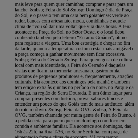
mais leve para quem quer caminhar, comprar e parar para um
lanche. &nbsp; Feira do Sol &nbsp; Domingo é dia de Praça
do Sol, e o passeio tem uma cara bem goianiense: verde ao
redor, bancas com artesanato, moda, comidinhas e aquele
clima de “vou só dar uma volta” que vira duas horas. A feira
acontece na Praça do Sol, no Setor Oeste, e o local ficou
conhecido também pelo letreiro “Eu amo Goiânia”, ótimo
para registrar a viagem. Uma boa estratégia é chegar no fim
da tarde, quando a temperatura costuma estar mais amigável e
a praça começa a ganhar movimento sem ficar excessiva.
&nbsp; Feira do Cerrado &nbsp; Para quem gosta de cultura
local com mais identidade, a Feira do Cerrado é daquelas
visitas que ficam na memória: artesanato, gastronomia,
produtos de pequenos produtores e, frequentemente, atrações
culturais. Ela acontece aos domingos pela manhã e também
tem edição extra às quintas no período da noite, no Parque da
Criança, na região do Serra Dourada. É um ótimo lugar para
comprar presentes com história, provar sabores típicos e
entender um pouco do que Goiás tem de mais autêntico, além
do roteiro óbvio. &nbsp; Feira da OVG &nbsp; A Feira da
OVG, também chamada por muita gente de Feira do Bueno, é
a pedida certa para quem quer um domingo com foco em
comida e ambiente familiar. Ela acontece aos domingos, das
16h às 22h, na Rua T-36, no Setor Serrinha, com praça de
alimentação forte e clima de encontro. Vá com tempo,