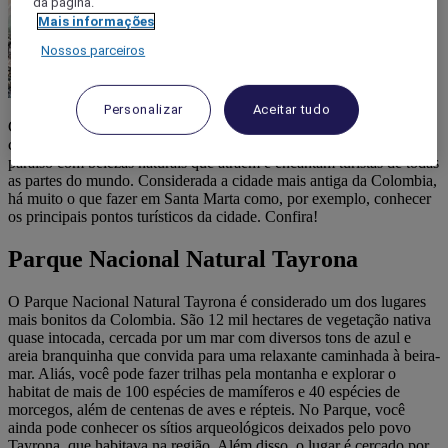
da página.
Mais informações
Nossos parceiros
Personalizar
Aceitar tudo
Cercada pelas águas cristalinas do Caribe Colombiano e pela
contrastante cadeia montanhosa da Serra Nevada, Santa Marta é um
paraíso com belezas naturais que atraem e encantam turistas de todas
as partes do mundo. Considerada a cidade mais antiga da Colombia,
há muito o que fazer em Santa Marta como, por exemplo, conhecer
os principais pontos turísticos da cidade. Confira!
Parque Nacional Natural Tayrona
O Parque Nacional Natural Tayrona é considerado um dos lugares
mais bonitos da Colombia. São 12 mil hectares de vegetação nativa
quase intocada, cercada por um mar com diversos tons de azul e
areia branquinha que convida para uma relaxante caminhada à beira-
mar. Aliás, você pode fazer trilhas pela montanha e explorar o
habitat de mais de 100 espécies de mamíferos e 40 espécies de
morcegos, além de centenas de aves e répteis. No Parque, você
ainda pode conhecer os sítios arqueológicos deixados pelo povo
Tayrona, que habitava na região. Além disso, o lugar é cercado por