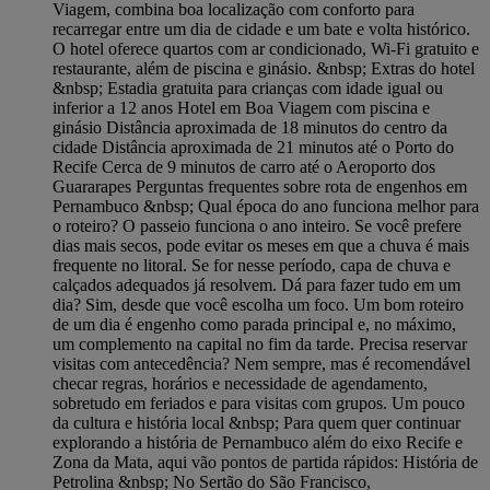
Viagem, combina boa localização com conforto para
recarregar entre um dia de cidade e um bate e volta histórico.
O hotel oferece quartos com ar condicionado, Wi-Fi gratuito e
restaurante, além de piscina e ginásio. &nbsp; Extras do hotel
&nbsp; Estadia gratuita para crianças com idade igual ou
inferior a 12 anos Hotel em Boa Viagem com piscina e
ginásio Distância aproximada de 18 minutos do centro da
cidade Distância aproximada de 21 minutos até o Porto do
Recife Cerca de 9 minutos de carro até o Aeroporto dos
Guararapes Perguntas frequentes sobre rota de engenhos em
Pernambuco &nbsp; Qual época do ano funciona melhor para
o roteiro? O passeio funciona o ano inteiro. Se você prefere
dias mais secos, pode evitar os meses em que a chuva é mais
frequente no litoral. Se for nesse período, capa de chuva e
calçados adequados já resolvem. Dá para fazer tudo em um
dia? Sim, desde que você escolha um foco. Um bom roteiro
de um dia é engenho como parada principal e, no máximo,
um complemento na capital no fim da tarde. Precisa reservar
visitas com antecedência? Nem sempre, mas é recomendável
checar regras, horários e necessidade de agendamento,
sobretudo em feriados e para visitas com grupos. Um pouco
da cultura e história local &nbsp; Para quem quer continuar
explorando a história de Pernambuco além do eixo Recife e
Zona da Mata, aqui vão pontos de partida rápidos: História de
Petrolina &nbsp; No Sertão do São Francisco,