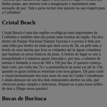
lindas praias, que mexem com a imaginação e transmitem uma
sensação de paz. Vale a pena incluir esse passeio na sua viagem para
a Colômbia!
Cristal Beach
Cristal Beach é uma das regiões ecológicas mais importantes da
Colômbia e também uma das praias mais bonitas da região. Ela fica
dentro do Parque Nacional Natural Tayrona e o acesso é feito por
uma trilha por dentro da mata que dura cerca de 2h, ou pelo mar, a
bordo de uma lancha que leva os visitantes até às águas cristalinas
que banham as areias brancas da praia. A beleza do lugar se une à
tranquilidade e à natureza quase intocada e, por isso, o número de
turistas é limitado a cerca de 300 a 350 por dia. O passeio começa
bem cedo, por volta das 7h e a permanência na praia vai até às 15h,
quando os guias turísticos retornam com seus grupos. Dá para curtir
o visual deslumbrante dos tons azuis do mar do Caribe Colombiano
e ainda almoçar em um dos dois restaurantes abertos na orla, que
oferecem pratos simples e deliciosos. Prepare-se a para fazer selfies
de tirar o fôlego nesse paraíso!
Bocas de Buritaca