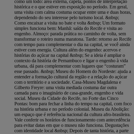
como um todo: área externa, capela, pontos de interpretação
histórica e o que estiver em exposição no período. Em geral,
uma visita com calma costuma ocupar entre uma e duas horas,
dependendo do seu interesse pelo turismo local. &nbsp;
Como encaixar a visita no bate e volta &nbsp; Um formato
simples funciona bem: Manhã: saída do Recife e visita ao
engenho. Almoço: parada prática no caminho de volta, sem
transformar o roteiro numa maratona. Tarde: retorno ao Recife
com tempo para complementar o dia na capital, se você ainda
estiver com energia. Cultura além do engenho: acervos e
histórias do açúcar na capital &nbsp; Se a ideia é ampliar o
contexto da história de Pernambuco e ligar o engenho à vida
urbana, dá para complementar com lugares que “costuram”
esse passado. &nbsp; Museu do Homem do Nordeste: ajuda a
entender a formação cultural da região e a relação do açúcar
com o território e a sociedade. Casa-Museu Magdalena e
Gilberto Freyre: uma visita mediada costuma dar outra
camada para o imaginário de casa-grande, engenho e vida
social. Museu da Cidade do Recife, no Forte das Cinco
Pontas: bom para fechar a linha do tempo na capital, com foco
na história urbana e no período colonial. Museu da Abolição:
um espaço que é referência nacional da cultura afro-brasileira.
Vale conferir os horários de funcionamento com antecedência
para evitar datas em que o museu não funciona. Degustações
com identidade local &nbsp; Depois de tanta história, a parte