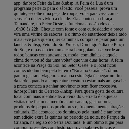
app. &nbsp; Feira da Lua &nbsp; A Feira da Lua é um
programa perfeito para o sábado: você passeia, prova um
quitute, escolhe uma peça de roupa, volta para casa com a
sensação de ter vivido a cidade. Ela acontece na Praça
Tamandaré, no Setor Oeste, e funciona aos sábados das
16h30 às 22h. Chegue com fome e com curiosidade: a praça
vira uma vitrine de sabores, e o ritmo do entardecer deixa tudo
mais leve para quem quer caminhar, comprar e parar para um
lanche. &nbsp; Feira do Sol &nbsp; Domingo é dia de Praça
do Sol, e o passeio tem uma cara bem goianiense: verde ao
redor, bancas com artesanato, moda, comidinhas e aquele
clima de “vou só dar uma volta” que vira duas horas. A feira
acontece na Praça do Sol, no Setor Oeste, e o local ficou
conhecido também pelo letreiro “Eu amo Goiânia”, ótimo
para registrar a viagem. Uma boa estratégia é chegar no fim
da tarde, quando a temperatura costuma estar mais amigável e
a praça começa a ganhar movimento sem ficar excessiva.
&nbsp; Feira do Cerrado &nbsp; Para quem gosta de cultura
local com mais identidade, a Feira do Cerrado é daquelas
visitas que ficam na memória: artesanato, gastronomia,
produtos de pequenos produtores e, frequentemente, atrações
culturais. Ela acontece aos domingos pela manhã e também
tem edição extra às quintas no período da noite, no Parque da
Criança, na região do Serra Dourada. É um ótimo lugar para
comprar presentes com história, provar sabores típicos e