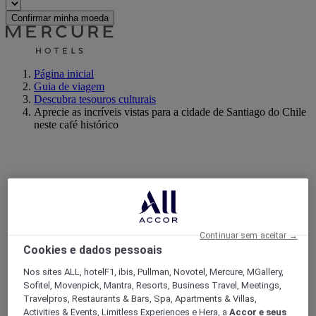
Confirmar minha moeda
Página inicial
Guia de viagem
Descubra tesouros culturais
Aprecie as incríveis vistas para a cidade de Santiago do Chile
neste café histórico
Continuar sem aceitar →
Cookies e dados pessoais
Nos sites ALL, hotelF1, ibis, Pullman, Novotel, Mercure, MGallery,
Sofitel, Movenpick, Mantra, Resorts, Business Travel, Meetings,
Travelpros, Restaurants & Bars, Spa, Apartments & Villas,
Activities & Events, Limitless Experiences e Hera, a
Accor e seus