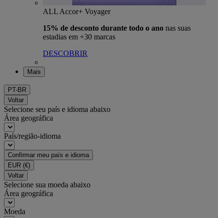
ALL Accor+ Voyager
15% de desconto durante todo o ano
nas suas
estadias em +30 marcas
DESCOBRIR
Mais
PT-BR
Voltar
Selecione seu país e idioma abaixo
Área geográfica
País/região-idioma
Confirmar meu país e idioma
EUR
(€)
Voltar
Selecione sua moeda abaixo
Área geográfica
Moeda