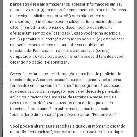
parceiros
desejam armazenar ou acessar informações em seu
dispositivo para: (i) garantir o funcionamento dos sites e fornecer
os serviços solicitados por você (estes não podem ser
recusados); (ii) melhorar e personalizar as funcionalidades dos
sites; (iii) medir a audiência e o desempenho dos sites; (iv)
oferecer um serviço de “cashback”, caso você tenha aderido a
um; (v) permitir sua interação com redes sociais; (vi) estabelecer
um perfil de seus interesses para oferecer publicidade
direcionada. Para cada um de seus dispositivos (celular,
computador...), você pode escolher entre esses diferentes usos
clicando no botão “Personalizar”.
Chile
Se você aceitar o uso de informações para fins de publicidade
Aprecie as incríveis vistas para
direcionada, a Accor processará seu e-mail (caso você o tenha
fornecido) em uma versão “hashed” (criptografada), associada
a cidade de Santiago do Chile
aos seus dados de navegação, reserva e fidelidade para exibir
anúncios direcionados em sites de terceiros e redes sociais.
neste café histórico
Seus dados poderão ser cruzados com dados que esses
terceiros já possuam. Para saber mais, consulte a seção
“publicidade direcionada” por meio do botão “Personalizar”.
Você poderá alterar suas escolhas a qualquer momento clicando
no botão “Personalizar”, disponível no link "Cookies" no rodapé