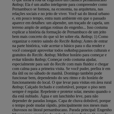
&nbsp; Ela é um atalho inteligente para compreender como
Pernambuco se formou, na economia, na arquitetura, nas
relações sociais e no jeito de viver. Você sai do litoral urbano
e, em pouco tempo, entra num ambiente em que o passado
aparece em detalhes: um alpendre, um traçado de capela, um
terreno amplo de antigas rotinas do engenho... Isso costuma
explicar a história da formação de Pernambuco de um jeito
bem mais concreto do que só ler sobre ela. &nbsp; 1) Como
organizar o roteiro saindo do Recife &nbsp; Antes de entrar
na parte histórica, vale acertar o básico para o dia render e
você conseguir aproveitar todos os&nbsp;passeios culturais e
gratuitos do Recife. &nbsp; Melhor horário para começar e
evitar trânsito &nbsp; Começar cedo costuma ajudar,
especialmente para sair do Recife com mais fluidez e chegar
com calma para a primeira visita. Se você puder, prefira ir em
dia útil ou no sábado de manhã. Domingo também pode
funcionar bem, dependendo do seu ritmo e do horário de
funcionamento do local. O que levar para visitas em área rural
&nbsp; Calçado fechado e confortável, porque o piso nem
sempre é regular. Repelente e protetor solar, mesmo quando o
dia está nublado. Água e um lanchinho leve, para não
depender de paradas longas. Capa de chuva dobrável, porque
o tempo pode mudar rápido, principalmente nos meses mais
chuvosos no litoral pernambucano. Parada principal: Engenho