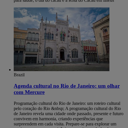
para saúde, o dia do cacau e a Rota do Cacau em Ilhéus
Brazil
Agenda cultural no Rio de Janeiro: um olhar
com Mercure
Programação cultural do Rio de Janeiro: um roteiro cultural pelo coração do Rio &nbsp; A programação cultural do Rio de Janeiro revela uma cidade onde passado, presente e futuro convivem em harmonia, criando experiências que surpreendem em cada visita. Prepare-se para explorar um roteiro que une espaços icônicos, arquitetura deslumbrante e histórias que refletem a alma carioca. Museu do Amanhã &nbsp; O Museu do Amanhã é um dos símbolos mais marcantes da revitalização da Zona Portuária do Rio e um convite para imaginar futuros possíveis. Instalado à beira da Baía de Guanabara, o prédio projetado por Santiago Calatrava impressiona já na chegada, com linhas que remetem ao movimento e à leveza. Dentro, exposições interativas apresentam temas como sustentabilidade, tecnologia e convivência humana, criando uma experiência sensorial que faz o visitante refletir sobre seu papel no mundo. Os ingressos têm valor acessível, a partir de R$30, o que torna o passeio ainda mais convidativo. Além do acervo, o entorno do museu é parte essencial da visita. O pôr do sol visto dali é um espetáculo à parte, e o passeio pelo Boulevard Olímpico cria uma conexão interessante entre ciência, arte e cotidiano carioca. Caminhar pela região mostra como o Rio integrou modernidade e história na mesma paisagem, transformando o museu em um ponto de encontro entre culturas, ideias e olhares sobre o futuro. &nbsp; MAR – Museu de Arte do Rio &nbsp; O MAR – Museu de Arte do Rio é um dos espaços mais inspiradores da cidade, unindo dois prédios de arquiteturas distintas para criar um diálogo entre história e contemporaneidade. Suas exposições percorrem temas sociais, estéticos e culturais que ajudam a entender o Rio em todas as suas camadas. Ao visitar o museu, o visitante tem a sensação de circular por diferentes versões da cidade, cada uma revelada por obras, registros e narrativas que ampliam o olhar sobre a programação cultural do Rio de Janeiro. Do terraço, a vista para a Praça Mauá e para a Baía de Guanabara torna a experiência ainda mais especial, criando um contraste fascinante entre o horizonte, o porto revitalizado e o movimento urbano. Além do acervo, o MAR promove encontros, cursos e atividades educativas que aproximam arte e público de forma leve e acessível, reforçando sua importância no circuito cultural carioca. &nbsp; Theatro Municipal &nbsp; O Theatro Municipal é uma das joias arquitetônicas do Rio e um dos espaços mais emblemáticos para quem deseja conhecer o lado mais sofisticado da cultura carioca. Inspirado nas grandes casas de ópera europeias, o edifício impressiona já na fachada, com colunas imponentes, vitrais e esculturas que revelam a grandiosidade do início do século XX. Por dentro, o deslumbramento continua: salões ornamentados, pinturas no teto e detalhes dourados criam um cenário que transforma qualquer visita em uma imersão histórica. Além da beleza, o Theatro Municipal mantém uma programação que valoriza a música, a dança e as artes cênicas, com apresentações que vão de óperas clássicas a espetáculos contemporâneos. Para quem deseja conhecer o teatro com mais profundidade, vale participar das visitas guiadas, que revelam curiosidades sobre sua construção e mostram espaços que o público comum não costuma ver. É um passeio que combina arte, história e a verdadeira elegância da cena cultural do Rio. &nbsp; Real Gabinete Português de Leitura &nbsp; O Real Gabinete Português de Leitura é um dos espaços mais impressionantes do centro do Rio e um verdadeiro tesouro arquitetônico. A fachada em estilo neomanuelino já chama a atenção, mas é ao entrar que a experiência se torna realmente inesquecível. As estantes que alcançam o teto, o vitral central que ilumina o salão e os milhares de livros raros criam um ambiente quase cinematográfico. É o tipo de lugar que transforma uma simples visita em um mergulho na história lusitana preservada em pleno coração carioca. Além de sua beleza singular, o Real Gabinete funciona como um importante ponto de encontro para pesquisadores, estudantes e amantes da literatura. Sua atmosfera tranquila e carregada de simbolismo dialoga com a&nbsp;agenda cultural do Rio de Janeiro, atraindo visitantes que desejam conhecer não só a arquitetura, mas também a relevância cultural do acervo. O espaço reforça como o Rio abraça diferentes heranças e as integra ao seu cenário cultural, oferecendo sempre um novo ângulo para quem busca experiências autênticas na cidade. &nbsp; O que descobrir além do óbvio e&nbsp;que ninguém te fala &nbsp; A programação cultural do Rio de Janeiro guarda segredos que passam despercebidos por muitos visitantes, mas que revelam um lado ainda mais encantador da cidade. Prepare-se para conhecer experiências que fogem do roteiro tradicional e mostram um Rio íntimo, alegre e cheio de surpresas, onde cada encontro e cada paisagem contam uma história diferente. &nbsp; Baile Charme em Madureira &nbsp; O Baile Charme de Madureira é um daqueles eventos que traduzem a alma carioca com autenticidade. Criado por moradores da região, ele se tornou um dos mais antigos e respeitados do Rio, reunindo gerações em torno de passos sincronizados, clássicos do soul e muito carisma. A energia do lugar contagia desde os primeiros minutos e faz qualquer visitante entender por que o charme é tão importante para a identidade cultural do bairro. Realizado principalmente no viaduto de Madureira, o baile transforma o espaço público em pista de dança e celebra a força das comunidades suburbanas. Ali, música, movimento e convivência se misturam em um clima acolhedor, mostrando um Rio que vibra muito além dos cartões-postais. &nbsp; Mureta da Urca &nbsp; A Mureta da Urca é um daqueles lugares que fazem o tempo desacelerar. À beira da Baía de Guanabara, com o Pão de Açúcar emoldurando a paisagem, o cenário reúne cores suaves do entardecer, barcos passando lentamente e um clima descontraído que transforma qualquer final de tarde em um ritual carioca. É ali, sentados na mureta com um petisco simples ou uma bebida gelada, que muitos descobrem um dos encontros mais autênticos da cidade. Conhecida como o ponto onde a juventude se encontra na zona sul carioca, a Mureta vibra com conversas leves, risadas e a alegria típica do bairro. Entre mergulhos rápidos nos dias quentes e observação tranquila do movimento dos barcos, o espaço se torna um palco informal da vida carioca. É o tipo de experiência que não aparece nos roteiros tradicionais, mas que revela com precisão o encanto do Rio vivido por quem realmente conhece a cidade. &nbsp; Confeitaria Alemã Kurt &nbsp; A Confeitaria Alemã Kurt é um refúgio doce no coração do Leblon, onde tradições europeias ganham um toque carioca irresistível. Fundada por imigrantes alemães na década de 1940, a casa preserva receitas clássicas que atravessam gerações, como tortas impecáveis, biscoitos amanteigados e apfelstrudel servido ainda quentinho. O atendimento acolhedor e o aroma de baunilha que toma conta do salão criam um ambiente que convida a desacelerar e aproveitar cada detalhe. Além das delícias, a confeitaria guarda um charme histórico que encanta quem passa por ali. As vitrines coloridas revelam o cuidado artesanal da produção e mostram por que o lugar se tornou um dos favoritos de moradores e visitantes. Sentar-se para um café acompanhado de uma fatia generosa de bolo é uma forma de vivenciar um Rio mais tranquilo e elegante, onde tradição e sabor caminham juntos. &nbsp; Sabores e tradições que contam histórias &nbsp; A cena cultural do Rio também se revela nos sabores, nas tradições e nos encontros que dão vida à cidade, mostrando como a gastronomia e as manifestações populares contam histórias tão fortes quanto seus monumentos. Prepare-se para descobrir lugares onde a identidade carioca se expressa em festas, aromas, ritmos e celebrações que tornam cada experiência ainda mais especial. &nbsp; Feira de São Cristóvão &nbsp; A Feira de São Cristóvão é um mergulho vibrante na cultura nordestina sem sair do Rio, reunindo sabores, música e tradições que fazem o visitante esquecer que está na capital fluminense. Entre barracas de comida típica, como carne de sol com macaxeira, tapiocas fumegantes e doces caseiros, o espaço pulsa ao som de forró, xote e baião que embalam apresentações ao vivo ao longo do dia. Caminhar pelos corredores é descobrir artesanato, cordéis, temperos e produtos regionais que revelam a força da herança nordestina na cidade, transformando cada visita em uma celebração calorosa e cheia de histórias. &nbsp; Café Lamas e Confeitaria Colombo &nbsp; O Café Lamas e a Confeitaria Colombo são dois ícones gastronômicos que revelam como história e tradição se encontram à mesa no Rio. No Lamas, um dos restaurantes mais antigos da cidade, o clima boêmio e os pratos clássicos fazem cada visita parecer uma viagem no tempo. Já a Colombo encanta com seus salões de época, vitrais imponentes e doces que preservam receitas centenárias, criando uma experiência que mistura elegância, memória afetiva e o sabor autêntico da cidade. Juntos, esses dois espaços celebram a identidade carioca por meio da boa comida e de ambientes que preservam a alma do Rio. &nbsp; Roda de samba da Pedra do Sal &nbsp; A roda de samba da Pedra do Sal é um dos encontros mais autênticos da cidade e um verdadeiro berço da música popular brasileira. Localizada na região portuária, a poucos passos do metrô e do VLT, a área ganha vida ao cair da tarde, quando moradores, músicos e visitantes se reúnem nos degraus de pedra para celebrar o samba em sua forma mais espontânea. Entre rodas animadas, batuques contagiantes e histórias que atravessam gerações, o espaço preserva a essência afro-brasileira do Rio e oferece uma experiência intensa, marcada pela convivialidade e pela força cultural que ecoa em cada canto. &nbsp; Festival de Cinema do Rio &nbsp; O Festival de Cinema do Rio é um dos eventos audiovisuais mais importantes do país e transforma a cidade em um grande palco de histórias, debates e desc