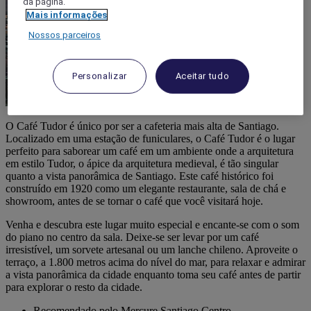
da página.
Mais informações
Nossos parceiros
Personalizar
Aceitar tudo
O Café Tudor é único por ser a cafeteria mais alta de Santiago.
Localizado em uma estação de funiculares, o Café Tudor é o lugar
perfeito para saborear um café em um ambiente onde a arquitetura
em estilo Tudor, o ápice da arquitetura medieval, é tão singular
quanto a vista panorâmica de Santiago. Este café histórico foi
construído em 1920 como um elegante restaurante, sala de chá e
showroom, antes de se tornar o café que você visitará hoje.
Venha e descubra este lugar muito especial e encante-se com o som
do piano no centro da sala. Deixe-se ser levar por um café
irresistível, um sorvete artesanal ou um lanche chileno. Aproveite o
terraço, a 1.800 metros acima do nível do mar, para relaxar e admirar
a vista panorâmica da cidade enquanto toma seu café antes de partir
para explorar o resto da cidade.
Recomendado pelo Mercure Santiago Centro.