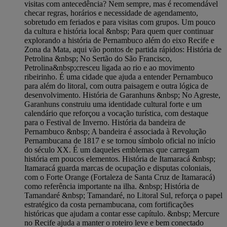
visitas com antecedência? Nem sempre, mas é recomendável
checar regras, horários e necessidade de agendamento,
sobretudo em feriados e para visitas com grupos. Um pouco
da cultura e história local &nbsp; Para quem quer continuar
explorando a história de Pernambuco além do eixo Recife e
Zona da Mata, aqui vão pontos de partida rápidos: História de
Petrolina &nbsp; No Sertão do São Francisco,
Petrolina&nbsp;cresceu ligada ao rio e ao movimento
ribeirinho. É uma cidade que ajuda a entender Pernambuco
para além do litoral, com outra paisagem e outra lógica de
desenvolvimento. História de Garanhuns &nbsp; No Agreste,
Garanhuns construiu uma identidade cultural forte e um
calendário que reforçou a vocação turística, com destaque
para o Festival de Inverno. História da bandeira de
Pernambuco &nbsp; A bandeira é associada à Revolução
Pernambucana de 1817 e se tornou símbolo oficial no início
do século XX. É um daqueles emblemas que carregam
história em poucos elementos. História de Itamaracá &nbsp;
Itamaracá guarda marcas de ocupação e disputas coloniais,
com o Forte Orange (Fortaleza de Santa Cruz de Itamaracá)
como referência importante na ilha. &nbsp; História de
Tamandaré &nbsp; Tamandaré, no Litoral Sul, reforça o papel
estratégico da costa pernambucana, com fortificações
históricas que ajudam a contar esse capítulo. &nbsp; Mercure
no Recife ajuda a manter o roteiro leve e bem conectado