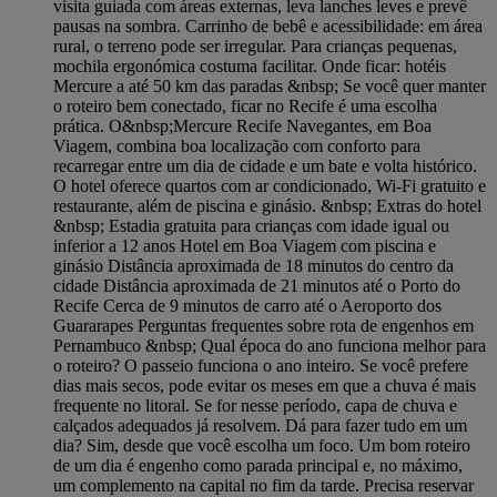
visita guiada com áreas externas, leva lanches leves e prevê
pausas na sombra. Carrinho de bebê e acessibilidade: em área
rural, o terreno pode ser irregular. Para crianças pequenas,
mochila ergonómica costuma facilitar. Onde ficar: hotéis
Mercure a até 50 km das paradas &nbsp; Se você quer manter
o roteiro bem conectado, ficar no Recife é uma escolha
prática. O&nbsp;Mercure Recife Navegantes, em Boa
Viagem, combina boa localização com conforto para
recarregar entre um dia de cidade e um bate e volta histórico.
O hotel oferece quartos com ar condicionado, Wi-Fi gratuito e
restaurante, além de piscina e ginásio. &nbsp; Extras do hotel
&nbsp; Estadia gratuita para crianças com idade igual ou
inferior a 12 anos Hotel em Boa Viagem com piscina e
ginásio Distância aproximada de 18 minutos do centro da
cidade Distância aproximada de 21 minutos até o Porto do
Recife Cerca de 9 minutos de carro até o Aeroporto dos
Guararapes Perguntas frequentes sobre rota de engenhos em
Pernambuco &nbsp; Qual época do ano funciona melhor para
o roteiro? O passeio funciona o ano inteiro. Se você prefere
dias mais secos, pode evitar os meses em que a chuva é mais
frequente no litoral. Se for nesse período, capa de chuva e
calçados adequados já resolvem. Dá para fazer tudo em um
dia? Sim, desde que você escolha um foco. Um bom roteiro
de um dia é engenho como parada principal e, no máximo,
um complemento na capital no fim da tarde. Precisa reservar