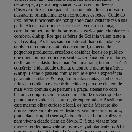
deixe espaço para a negociação acontecer com leveza.
Observe o fluxo: pare para olhar com cuidado sem travar a
passagem, principalmente em corredores estreitos. Cuide do
lixo: feiras funcionam melhor quando cada visitante faz a sua
parte. Atenção a som e espaço: se estiver com criança,
carrinho ou pet, prefira horários mais vazios para circular com
conforto. &nbsp; Por que as feiras de Goiânia valem tanto a
visita &nbsp; As feiras são parte do cotidiano da cidade e
também um motor econômico e cultural, conectando
pequenos produtores, artesãos e cozinhas locais ao público
que quer comprar com mais sentido. Goiânia reúne milhares
de feirantes cadastrados e mantém uma tradição que não é só
comércio: é identidade urbana, encontro e memória afetiva.
&nbsp; Feche o passeio com Mercure e leve a experiência
para outras cidades &nbsp; No fim das contas, conhecer as
feiras em Goiânia é descobrir a cidade pelo que ela tem de
mais vivo: comida que perfuma a praça, artesanato com
história, compras sem pressa e um jeito de receber que faz a
gente querer voltar. E, para seguir explorando o Brasil com
esse mesmo olhar curioso e local, os hotéis Mercure são
ótimas bases em diferentes destinos, sempre com conforto,
praticidade e aquela sensação boa de estar bem localizado
para viver a cidade além do óbvio. E já que viagem boa
merece render mais, vale se inscrever gratuitamente no ALL,
o programa de fidelidade da Accor. Como membro, você