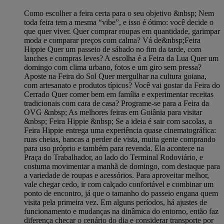
Como escolher a feira certa para o seu objetivo &nbsp; Nem
toda feira tem a mesma “vibe”, e isso é ótimo: você decide o
que quer viver. Quer comprar roupas em quantidade, garimpar
moda e comparar preços com calma? Vá de&nbsp;Feira
Hippie Quer um passeio de sábado no fim da tarde, com
lanches e compras leves? A escolha é a Feira da Lua Quer um
domingo com clima urbano, fotos e um giro sem pressa?
Aposte na Feira do Sol Quer mergulhar na cultura goiana,
com artesanato e produtos típicos? Você vai gostar da Feira do
Cerrado Quer comer bem em família e experimentar receitas
tradicionais com cara de casa? Programe-se para a Feira da
OVG &nbsp; As melhores feiras em Goiânia para visitar
&nbsp; Feira Hippie &nbsp; Se a ideia é sair com sacolas, a
Feira Hippie entrega uma experiência quase cinematográfica:
ruas cheias, bancas a perder de vista, muita gente comprando
para uso próprio e também para revenda. Ela acontece na
Praça do Trabalhador, ao lado do Terminal Rodoviário, e
costuma movimentar a manhã de domingo, com destaque para
a variedade de roupas e acessórios. Para aproveitar melhor,
vale chegar cedo, ir com calçado confortável e combinar um
ponto de encontro, já que o tamanho do passeio engana quem
visita pela primeira vez. Em alguns períodos, há ajustes de
funcionamento e mudanças na dinâmica do entorno, então faz
diferença checar o cenário do dia e considerar transporte por