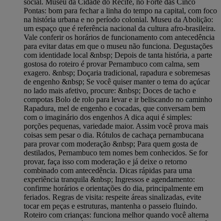
social. Museu da Cidade do Recife, no Forte das Cinco
Pontas: bom para fechar a linha do tempo na capital, com foco
na história urbana e no período colonial. Museu da Abolição:
um espaço que é referência nacional da cultura afro-brasileira.
Vale conferir os horários de funcionamento com antecedência
para evitar datas em que o museu não funciona. Degustações
com identidade local &nbsp; Depois de tanta história, a parte
gostosa do roteiro é provar Pernambuco com calma, sem
exagero. &nbsp; Doçaria tradicional, rapadura e sobremesas
de engenho &nbsp; Se você quiser manter o tema do açúcar
no lado mais afetivo, procure: &nbsp; Doces de tacho e
compotas Bolo de rolo para levar e ir beliscando no caminho
Rapadura, mel de engenho e cocadas, que conversam bem
com o imaginário dos engenhos A dica aqui é simples:
porções pequenas, variedade maior. Assim você prova mais
coisas sem pesar o dia. Rótulos de cachaça pernambucana
para provar com moderação &nbsp; Para quem gosta de
destilados, Pernambuco tem nomes bem conhecidos. Se for
provar, faça isso com moderação e já deixe o retorno
combinado com antecedência. Dicas rápidas para uma
experiência tranquila &nbsp; Ingressos e agendamento:
confirme horários e orientações do dia, principalmente em
feriados. Regras de visita: respeite áreas sinalizadas, evite
tocar em peças e estruturas, mantenha o passeio fluindo.
Roteiro com crianças: funciona melhor quando você alterna