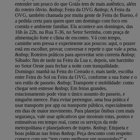
entender um pouco do que Goiás tem de mais autêntico, além
do roteiro óbvio. &nbsp; Feira da OVG &nbsp; A Feira da
OVG, também chamada por muita gente de Feira do Bueno, é
a pedida certa para quem quer um domingo com foco em
comida e ambiente familiar. Ela acontece aos domingos, das
16h às 22h, na Rua T-36, no Setor Serrinha, com praça de
alimentação forte e clima de encontro. Vá com tempo,
caminhe sem pressa e experimente aos poucos: aqui, o prazer
está em escolher, provar, conversar e repetir o que vale a pena.
&nbsp; Roteiros práticos para aproveitar sem correria &nbsp;
Sábado: fim de tarde na Feira da Lua e, depois, um barzinho
no Setor Oeste para fechar a noite com tranquilidade.
Domingo: manhã na Feira do Cerrado e, mais tarde, escolha
entre Feira do Sol ou Feira da OVG, conforme a sua fome e o
seu estilo de passeio. &nbsp; Transporte e mobilidade: como
chegar sem estresse &nbsp; Em feiras grandes,
estacionamento pode virar o único assunto do passeio, e
ninguém merece. Para evitar perrengue, uma boa prática é
usar transporte por app ou transporte público, especialmente
em dias de maior movimento. Para planejar ônibus com mais
segurança, vale usar aplicativos que mostram rotas, pontos e
estimativas em tempo real, como os serviços da rede
metropolitana e planejadores de trajeto. &nbsp; Etiqueta e
boas práticas nas feiras &nbsp; Peça desconto com respeito:
comece com um “tem como melhorar um pouquinho?” e