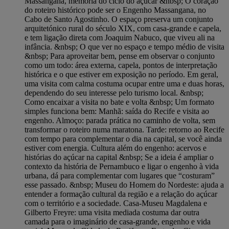
Massangana, memória do ciclo do açúcar &nbsp; O coração
do roteiro histórico pode ser o Engenho Massangana, no
Cabo de Santo Agostinho. O espaço preserva um conjunto
arquitetónico rural do século XIX, com casa-grande e capela,
e tem ligação direta com Joaquim Nabuco, que viveu ali na
infância. &nbsp; O que ver no espaço e tempo médio de visita
&nbsp; Para aproveitar bem, pense em observar o conjunto
como um todo: área externa, capela, pontos de interpretação
histórica e o que estiver em exposição no período. Em geral,
uma visita com calma costuma ocupar entre uma e duas horas,
dependendo do seu interesse pelo turismo local. &nbsp;
Como encaixar a visita no bate e volta &nbsp; Um formato
simples funciona bem: Manhã: saída do Recife e visita ao
engenho. Almoço: parada prática no caminho de volta, sem
transformar o roteiro numa maratona. Tarde: retorno ao Recife
com tempo para complementar o dia na capital, se você ainda
estiver com energia. Cultura além do engenho: acervos e
histórias do açúcar na capital &nbsp; Se a ideia é ampliar o
contexto da história de Pernambuco e ligar o engenho à vida
urbana, dá para complementar com lugares que “costuram”
esse passado. &nbsp; Museu do Homem do Nordeste: ajuda a
entender a formação cultural da região e a relação do açúcar
com o território e a sociedade. Casa-Museu Magdalena e
Gilberto Freyre: uma visita mediada costuma dar outra
camada para o imaginário de casa-grande, engenho e vida