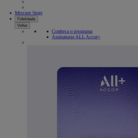
Mercure Store
Fidelidade
Voltar
Conheça o programa
Assinaturas ALL Accor+