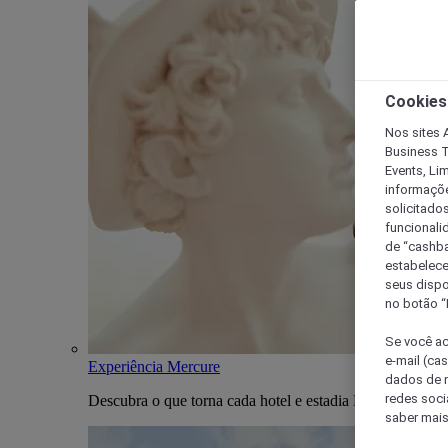
Cookies
Nos sites A
Business T
Events, Li
informaçõe
solicitado
funcionali
de “cashba
estabelece
seus dispo
no botão “
Se você ac
e-mail (ca
Experiência Mercure
dados de n
redes soci
Descubra o que torna cada hotel e estadia Mercure única
saber mais