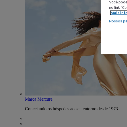
Você poder
no link "C
Mais inf
Nossos pa
Marca Mercure
Conectando os hóspedes ao seu entorno desde 1973