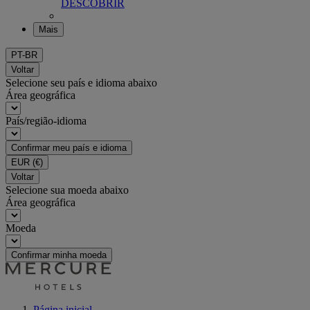
DESCOBRIR
Mais
PT-BR
Voltar
Selecione seu país e idioma abaixo
Área geográfica
País/região-idioma
Confirmar meu país e idioma
EUR
(€)
Voltar
Selecione sua moeda abaixo
Área geográfica
Moeda
Confirmar minha moeda
Página inicial