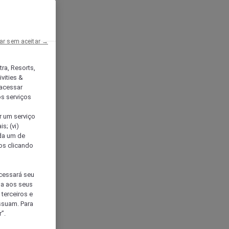
ar sem aceitar →
tra, Resorts,
vities &
acessar
os serviços
er um serviço
s; (vi)
ada um de
sos clicando
ocessará seu
da aos seus
terceiros e
ssuam. Para
”.