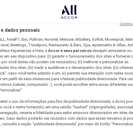
Continu
 e dados pessoais
LL, hotelF1, ibis, Pullman, Novotel, Mercure, MGallery, Sofitel, Movenpick, Man
ravel, Meetings, Travelpros, Restaurants & Bars, Spa, Apartments & Villas, Acti
mitless Experiences e Hera, a
Accor e seus parceiros
desejam armazenar ou 
s em seu dispositivo para: (i) garantir o funcionamento dos sites e fornecer 
s por você (estes não podem ser recusados); (ii) melhorar e personalizar as
dades dos sites; (iii) medir a audiência e o desempenho dos sites; (iv) oferec
ck”, caso você tenha aderido a um; (v) permitir sua interação com redes sociai
r um perfil de seus interesses para oferecer publicidade direcionada. Para c
sitivos (celular, computador...), você pode escolher entre esses diferentes u
Personalizar”.
eitar o uso de informações para fins de publicidade direcionada, a Accor pr
so você o tenha fornecido) em uma versão “hashed” (criptografada), associa
avegação, reserva e fidelidade para exibir anúncios direcionados em sites de 
ais. Seus dados poderão ser cruzados com dados que esses terceiros já po
, consulte a seção “publicidade direcionada” por meio do botão “Personalizar