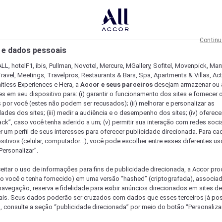
Continu
 e dados pessoais
LL, hotelF1, ibis, Pullman, Novotel, Mercure, MGallery, Sofitel, Movenpick, Man
ravel, Meetings, Travelpros, Restaurants & Bars, Spa, Apartments & Villas, Acti
mitless Experiences e Hera, a
Accor e seus parceiros
desejam armazenar ou 
s em seu dispositivo para: (i) garantir o funcionamento dos sites e fornecer 
s por você (estes não podem ser recusados); (ii) melhorar e personalizar as
dades dos sites; (iii) medir a audiência e o desempenho dos sites; (iv) oferec
ck”, caso você tenha aderido a um; (v) permitir sua interação com redes sociai
r um perfil de seus interesses para oferecer publicidade direcionada. Para c
sitivos (celular, computador...), você pode escolher entre esses diferentes u
Personalizar”.
eitar o uso de informações para fins de publicidade direcionada, a Accor pr
so você o tenha fornecido) em uma versão “hashed” (criptografada), associa
avegação, reserva e fidelidade para exibir anúncios direcionados em sites de 
ais. Seus dados poderão ser cruzados com dados que esses terceiros já po
, consulte a seção “publicidade direcionada” por meio do botão “Personalizar