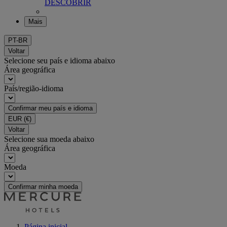
DESCOBRIR
Mais
PT-BR
Voltar
Selecione seu país e idioma abaixo
Área geográfica
País/região-idioma
Confirmar meu país e idioma
EUR
(€)
Voltar
Selecione sua moeda abaixo
Área geográfica
Moeda
Confirmar minha moeda
Página inicial