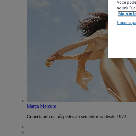
Você poder
no link "C
Mais inf
Nossos pa
Marca Mercure
Conectando os hóspedes ao seu entorno desde 1973