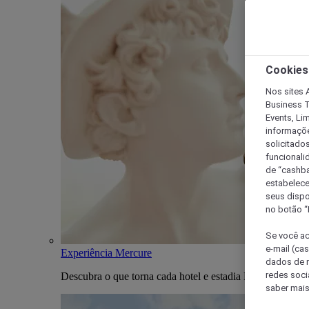
Cookies
Nos sites A
Business T
Events, Li
informaçõe
solicitado
funcionali
de “cashba
estabelece
seus dispo
no botão “
Se você ac
e-mail (ca
Experiência Mercure
dados de n
redes soci
Descubra o que torna cada hotel e estadia Mercure única
saber mais