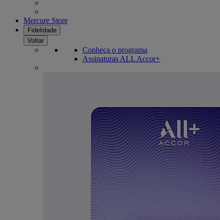
Mercure Store
Fidelidade
Voltar
Conheça o programa
Assinaturas ALL Accor+