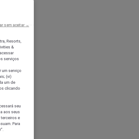
ar sem aceitar →
tra, Resorts,
vities &
acessar
os serviços
er um serviço
s; (vi)
ada um de
sos clicando
ocessará seu
da aos seus
terceiros e
ssuam. Para
”.