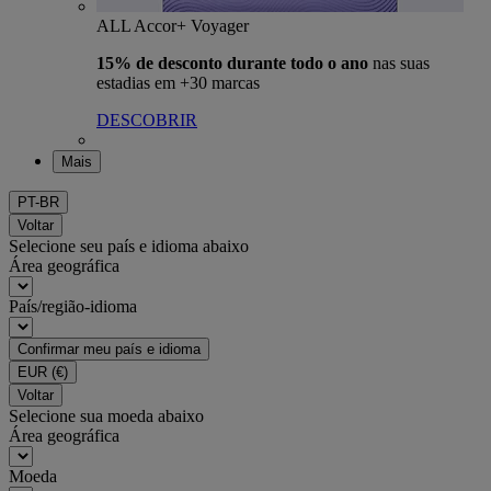
ALL Accor+ Voyager
15% de desconto durante todo o ano
nas suas
estadias em +30 marcas
DESCOBRIR
Mais
PT-BR
Voltar
Selecione seu país e idioma abaixo
Área geográfica
País/região-idioma
Confirmar meu país e idioma
EUR
(€)
Voltar
Selecione sua moeda abaixo
Área geográfica
Moeda