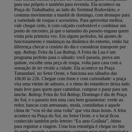
para uso próprio e também para revenda. Ela acontece na
Praça do Trabalhador, ao lado do Terminal Rodoviário, e
costuma movimentar a manhã de domingo, com destaque para
a variedade de roupas e acessórios. Para aproveitar melhor,
vale chegar cedo, ir com calçado confortável e combinar um
ponto de encontro, já que o tamanho do passeio engana quem
visita pela primeira vez. Em alguns períodos, há ajustes de
funcionamento e mudanças na dinâmica do entorno, então faz
diferença checar o cenário do dia e considerar transporte por
app. &nbsp; Feira da Lua &nbsp; A Feira da Lua é um
programa perfeito para o sábado: você passeia, prova um
quitute, escolhe uma peça de roupa, volta para casa com a
sensação de ter vivido a cidade. Ela acontece na Praça
Tamandaré, no Setor Oeste, e funciona aos sábados das
16h30 às 22h. Chegue com fome e com curiosidade: a praça
vira uma vitrine de sabores, e o ritmo do entardecer deixa tudo
mais leve para quem quer caminhar, comprar e parar para um
lanche. &nbsp; Feira do Sol &nbsp; Domingo é dia de Praça
do Sol, e o passeio tem uma cara bem goianiense: verde ao
redor, bancas com artesanato, moda, comidinhas e aquele
clima de “vou só dar uma volta” que vira duas horas. A feira
acontece na Praça do Sol, no Setor Oeste, e o local ficou
conhecido também pelo letreiro “Eu amo Goiânia”, ótimo
para registrar a viagem. Uma boa estratégia é chegar no fim
da tarde, quando a temperatura costuma estar mais amigável e