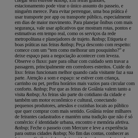
chegar sem estresse &nbsp; Em feiras grandes,
estacionamento pode virar o único assunto do passeio, e
ninguém merece. Para evitar perrengue, uma boa prática é
usar transporte por app ou transporte público, especialmente
em dias de maior movimento. Para planejar ônibus com mais
segurança, vale usar aplicativos que mostram rotas, pontos e
estimativas em tempo real, como os serviços da rede
metropolitana e planejadores de trajeto. &nbsp; Etiqueta e
boas práticas nas feiras &nbsp; Peça desconto com respeito:
comece com um “tem como melhorar um pouquinho?” e
deixe espaço para a negociação acontecer com leveza.
Observe o fluxo: pare para olhar com cuidado sem travar a
passagem, principalmente em corredores estreitos. Cuide do
lixo: feiras funcionam melhor quando cada visitante faz a sua
parte. Atenção a som e espaço: se estiver com criança,
carrinho ou pet, prefira horários mais vazios para circular com
conforto. &nbsp; Por que as feiras de Goiânia valem tanto a
visita &nbsp; As feiras são parte do cotidiano da cidade e
também um motor econômico e cultural, conectando
pequenos produtores, artesãos e cozinhas locais ao público
que quer comprar com mais sentido. Goiânia reúne milhares
de feirantes cadastrados e mantém uma tradição que não é só
comércio: é identidade urbana, encontro e memória afetiva.
&nbsp; Feche o passeio com Mercure e leve a experiência
para outras cidades &nbsp; No fim das contas, conhecer as