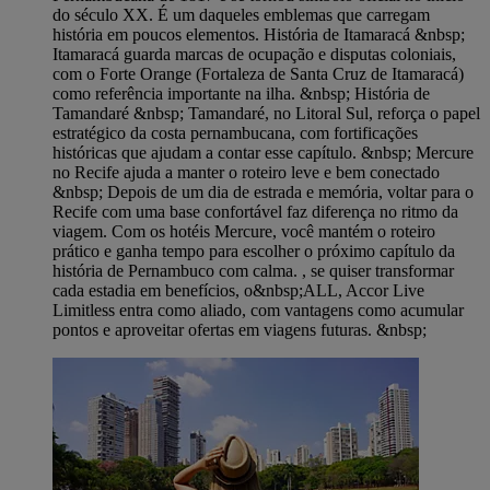
do século XX. É um daqueles emblemas que carregam
história em poucos elementos. História de Itamaracá &nbsp;
Itamaracá guarda marcas de ocupação e disputas coloniais,
com o Forte Orange (Fortaleza de Santa Cruz de Itamaracá)
como referência importante na ilha. &nbsp; História de
Tamandaré &nbsp; Tamandaré, no Litoral Sul, reforça o papel
estratégico da costa pernambucana, com fortificações
históricas que ajudam a contar esse capítulo. &nbsp; Mercure
no Recife ajuda a manter o roteiro leve e bem conectado
&nbsp; Depois de um dia de estrada e memória, voltar para o
Recife com uma base confortável faz diferença no ritmo da
viagem. Com os hotéis Mercure, você mantém o roteiro
prático e ganha tempo para escolher o próximo capítulo da
história de Pernambuco com calma. , se quiser transformar
cada estadia em benefícios, o&nbsp;ALL, Accor Live
Limitless entra como aliado, com vantagens como acumular
pontos e aproveitar ofertas em viagens futuras. &nbsp;