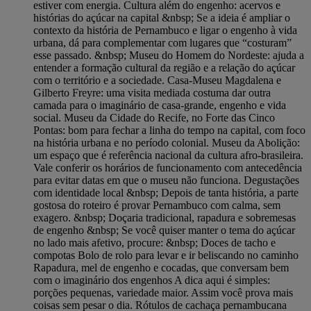
estiver com energia. Cultura além do engenho: acervos e
histórias do açúcar na capital &nbsp; Se a ideia é ampliar o
contexto da história de Pernambuco e ligar o engenho à vida
urbana, dá para complementar com lugares que “costuram”
esse passado. &nbsp; Museu do Homem do Nordeste: ajuda a
entender a formação cultural da região e a relação do açúcar
com o território e a sociedade. Casa-Museu Magdalena e
Gilberto Freyre: uma visita mediada costuma dar outra
camada para o imaginário de casa-grande, engenho e vida
social. Museu da Cidade do Recife, no Forte das Cinco
Pontas: bom para fechar a linha do tempo na capital, com foco
na história urbana e no período colonial. Museu da Abolição:
um espaço que é referência nacional da cultura afro-brasileira.
Vale conferir os horários de funcionamento com antecedência
para evitar datas em que o museu não funciona. Degustações
com identidade local &nbsp; Depois de tanta história, a parte
gostosa do roteiro é provar Pernambuco com calma, sem
exagero. &nbsp; Doçaria tradicional, rapadura e sobremesas
de engenho &nbsp; Se você quiser manter o tema do açúcar
no lado mais afetivo, procure: &nbsp; Doces de tacho e
compotas Bolo de rolo para levar e ir beliscando no caminho
Rapadura, mel de engenho e cocadas, que conversam bem
com o imaginário dos engenhos A dica aqui é simples:
porções pequenas, variedade maior. Assim você prova mais
coisas sem pesar o dia. Rótulos de cachaça pernambucana