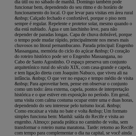
dia útil ou no sábado de manhã. Domingo também pode
funcionar bem, dependendo do seu ritmo e do horário de
funcionamento do local. O que levar para visitas em área rural
&nbsp; Calçado fechado e confortável, porque o piso nem
sempre é regular. Repelente e protetor solar, mesmo quando o
dia está nublado. Água e um lanchinho leve, para não
depender de paradas longas. Capa de chuva dobrável, porque
o tempo pode mudar rápido, principalmente nos meses mais
chuvosos no litoral pernambucano. Parada principal: Engenho
Massangana, memória do ciclo do açúcar &nbsp; O coração
do roteiro histórico pode ser o Engenho Massangana, no
Cabo de Santo Agostinho. O espaço preserva um conjunto
arquitetónico rural do século XIX, com casa-grande e capela,
e tem ligação direta com Joaquim Nabuco, que viveu ali na
infância. &nbsp; O que ver no espaço e tempo médio de visita
&nbsp; Para aproveitar bem, pense em observar o conjunto
como um todo: área externa, capela, pontos de interpretação
histórica e o que estiver em exposição no período. Em geral,
uma visita com calma costuma ocupar entre uma e duas horas,
dependendo do seu interesse pelo turismo local. &nbsp;
Como encaixar a visita no bate e volta &nbsp; Um formato
simples funciona bem: Manhã: saída do Recife e visita ao
engenho. Almoço: parada prática no caminho de volta, sem
transformar o roteiro numa maratona. Tarde: retorno ao Recife
com tempo para complementar o dia na capital, se você ainda