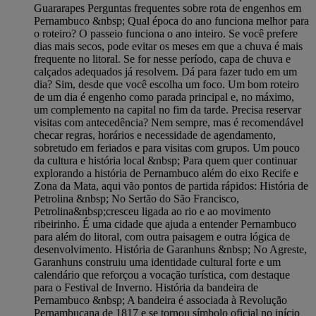
Guararapes Perguntas frequentes sobre rota de engenhos em
Pernambuco &nbsp; Qual época do ano funciona melhor para
o roteiro? O passeio funciona o ano inteiro. Se você prefere
dias mais secos, pode evitar os meses em que a chuva é mais
frequente no litoral. Se for nesse período, capa de chuva e
calçados adequados já resolvem. Dá para fazer tudo em um
dia? Sim, desde que você escolha um foco. Um bom roteiro
de um dia é engenho como parada principal e, no máximo,
um complemento na capital no fim da tarde. Precisa reservar
visitas com antecedência? Nem sempre, mas é recomendável
checar regras, horários e necessidade de agendamento,
sobretudo em feriados e para visitas com grupos. Um pouco
da cultura e história local &nbsp; Para quem quer continuar
explorando a história de Pernambuco além do eixo Recife e
Zona da Mata, aqui vão pontos de partida rápidos: História de
Petrolina &nbsp; No Sertão do São Francisco,
Petrolina&nbsp;cresceu ligada ao rio e ao movimento
ribeirinho. É uma cidade que ajuda a entender Pernambuco
para além do litoral, com outra paisagem e outra lógica de
desenvolvimento. História de Garanhuns &nbsp; No Agreste,
Garanhuns construiu uma identidade cultural forte e um
calendário que reforçou a vocação turística, com destaque
para o Festival de Inverno. História da bandeira de
Pernambuco &nbsp; A bandeira é associada à Revolução
Pernambucana de 1817 e se tornou símbolo oficial no início