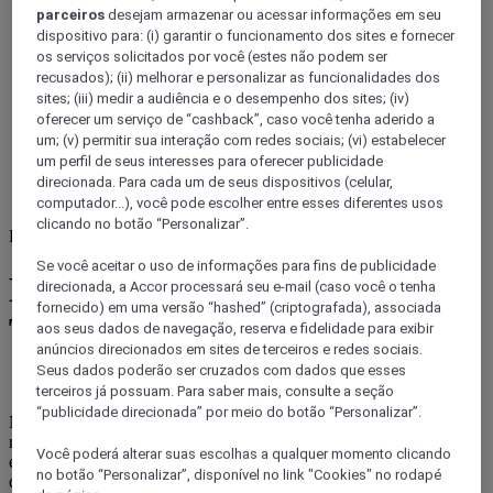
parceiros
desejam armazenar ou acessar informações em seu
dispositivo para: (i) garantir o funcionamento dos sites e fornecer
os serviços solicitados por você (estes não podem ser
recusados); (ii) melhorar e personalizar as funcionalidades dos
sites; (iii) medir a audiência e o desempenho dos sites; (iv)
oferecer um serviço de “cashback”, caso você tenha aderido a
um; (v) permitir sua interação com redes sociais; (vi) estabelecer
um perfil de seus interesses para oferecer publicidade
direcionada. Para cada um de seus dispositivos (celular,
computador...), você pode escolher entre esses diferentes usos
clicando no botão “Personalizar”.
France
Se você aceitar o uso de informações para fins de publicidade
ENCONTRE O SEU RUMO
direcionada, a Accor processará seu e-mail (caso você o tenha
fornecido) em uma versão “hashed” (criptografada), associada
TOULOUSE
aos seus dados de navegação, reserva e fidelidade para exibir
anúncios direcionados em sites de terceiros e redes sociais.
Seus dados poderão ser cruzados com dados que esses
terceiros já possuam. Para saber mais, consulte a seção
“publicidade direcionada” por meio do botão “Personalizar”.
Na maioria das cidades, existem muitas placas com os nomes das
ruas – tantas que as pessoas normalmente nem prestam atenção a
Você poderá alterar suas escolhas a qualquer momento clicando
elas, a menos que estejam estão procurando algo específico. Mas o
no botão “Personalizar”, disponível no link "Cookies" no rodapé
que dizer da placa na Rue des Arts, perto da Rue Croix-Baragnon?