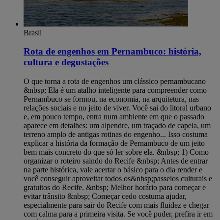
Brasil
Rota de engenhos em Pernambuco: história,
cultura e degustações
O que torna a rota de engenhos um clássico pernambucano
&nbsp; Ela é um atalho inteligente para compreender como
Pernambuco se formou, na economia, na arquitetura, nas
relações sociais e no jeito de viver. Você sai do litoral urbano
e, em pouco tempo, entra num ambiente em que o passado
aparece em detalhes: um alpendre, um traçado de capela, um
terreno amplo de antigas rotinas do engenho... Isso costuma
explicar a história da formação de Pernambuco de um jeito
bem mais concreto do que só ler sobre ela. &nbsp; 1) Como
organizar o roteiro saindo do Recife &nbsp; Antes de entrar
na parte histórica, vale acertar o básico para o dia render e
você conseguir aproveitar todos os&nbsp;passeios culturais e
gratuitos do Recife. &nbsp; Melhor horário para começar e
evitar trânsito &nbsp; Começar cedo costuma ajudar,
especialmente para sair do Recife com mais fluidez e chegar
com calma para a primeira visita. Se você puder, prefira ir em