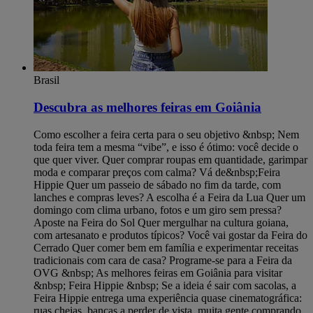
Brasil
Descubra as melhores feiras em Goiânia
Como escolher a feira certa para o seu objetivo &nbsp; Nem
toda feira tem a mesma “vibe”, e isso é ótimo: você decide o
que quer viver. Quer comprar roupas em quantidade, garimpar
moda e comparar preços com calma? Vá de&nbsp;Feira
Hippie Quer um passeio de sábado no fim da tarde, com
lanches e compras leves? A escolha é a Feira da Lua Quer um
domingo com clima urbano, fotos e um giro sem pressa?
Aposte na Feira do Sol Quer mergulhar na cultura goiana,
com artesanato e produtos típicos? Você vai gostar da Feira do
Cerrado Quer comer bem em família e experimentar receitas
tradicionais com cara de casa? Programe-se para a Feira da
OVG &nbsp; As melhores feiras em Goiânia para visitar
&nbsp; Feira Hippie &nbsp; Se a ideia é sair com sacolas, a
Feira Hippie entrega uma experiência quase cinematográfica:
ruas cheias, bancas a perder de vista, muita gente comprando