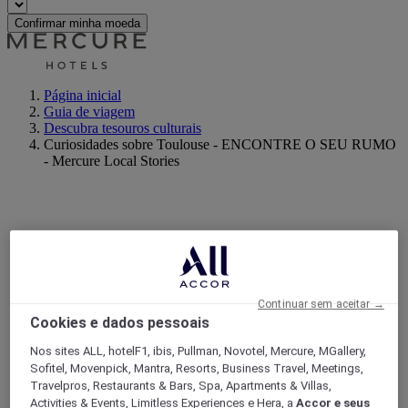
Confirmar minha moeda
Página inicial
Guia de viagem
Descubra tesouros culturais
Curiosidades sobre Toulouse - ENCONTRE O SEU RUMO
- Mercure Local Stories
Continuar sem aceitar →
Cookies e dados pessoais
Nos sites ALL, hotelF1, ibis, Pullman, Novotel, Mercure, MGallery,
Sofitel, Movenpick, Mantra, Resorts, Business Travel, Meetings,
Travelpros, Restaurants & Bars, Spa, Apartments & Villas,
Activities & Events, Limitless Experiences e Hera, a
Accor e seus