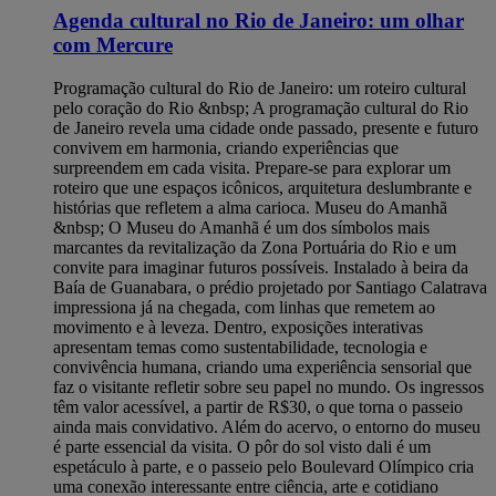
Agenda cultural no Rio de Janeiro: um olhar
com Mercure
Programação cultural do Rio de Janeiro: um roteiro cultural pelo coração do Rio &nbsp; A programação cultural do Rio de Janeiro revela uma cidade onde passado, presente e futuro convivem em harmonia, criando experiências que surpreendem em cada visita. Prepare-se para explorar um roteiro que une espaços icônicos, arquitetura deslumbrante e histórias que refletem a alma carioca. Museu do Amanhã &nbsp; O Museu do Amanhã é um dos símbolos mais marcantes da revitalização da Zona Portuária do Rio e um convite para imaginar futuros possíveis. Instalado à beira da Baía de Guanabara, o prédio projetado por Santiago Calatrava impressiona já na chegada, com linhas que remetem ao movimento e à leveza. Dentro, exposições interativas apresentam temas como sustentabilidade, tecnologia e convivência humana, criando uma experiência sensorial que faz o visitante refletir sobre seu papel no mundo. Os ingressos têm valor acessível, a partir de R$30, o que torna o passeio ainda mais convidativo. Além do acervo, o entorno do museu é parte essencial da visita. O pôr do sol visto dali é um espetáculo à parte, e o passeio pelo Boulevard Olímpico cria uma conexão interessante entre ciência, arte e cotidiano carioca. Caminhar pela região mostra como o Rio integrou modernidade e história na mesma paisagem, transformando o museu em um ponto de encontro entre culturas, ideias e olhares sobre o futuro. &nbsp; MAR – Museu de Arte do Rio &nbsp; O MAR – Museu de Arte do Rio é um dos espaços mais inspiradores da cidade, unindo dois prédios de arquiteturas distintas para criar um diálogo entre história e contemporaneidade. Suas exposições percorrem temas sociais, estéticos e culturais que ajudam a entender o Rio em todas as suas camadas. Ao visitar o museu, o visitante tem a sensação de circular por diferentes versões da cidade, cada uma revelada por obras, registros e narrativas que ampliam o olhar sobre a programação cultural do Rio de Janeiro. Do terraço, a vista para a Praça Mauá e para a Baía de Guanabara torna a experiência ainda mais especial, criando um contraste fascinante entre o horizonte, o porto revitalizado e o movimento urbano. Além do acervo, o MAR promove encontros, cursos e atividades educativas que aproximam arte e público de forma leve e acessível, reforçando sua importância no circuito cultural carioca. &nbsp; Theatro Municipal &nbsp; O Theatro Municipal é uma das joias arquitetônicas do Rio e um dos espaços mais emblemáticos para quem deseja conhecer o lado mais sofisticado da cultura carioca. Inspirado nas grandes casas de ópera europeias, o edifício impressiona já na fachada, com colunas imponentes, vitrais e esculturas que revelam a grandiosidade do início do século XX. Por dentro, o deslumbramento continua: salões ornamentados, pinturas no teto e detalhes dourados criam um cenário que transforma qualquer visita em uma imersão histórica. Além da beleza, o Theatro Municipal mantém uma programação que valoriza a música, a dança e as artes cênicas, com apresentações que vão de óperas clássicas a espetáculos contemporâneos. Para quem deseja conhecer o teatro com mais profundidade, vale participar das visitas guiadas, que revelam curiosidades sobre sua construção e mostram espaços que o público comum não costuma ver. É um passeio que combina arte, história e a verdadeira elegância da cena cultural do Rio. &nbsp; Real Gabinete Português de Leitura &nbsp; O Real Gabinete Português de Leitura é um dos espaços mais impressionantes do centro do Rio e um verdadeiro tesouro arquitetônico. A fachada em estilo neomanuelino já chama a atenção, mas é ao entrar que a experiência se torna realmente inesquecível. As estantes que alcançam o teto, o vitral central que ilumina o salão e os milhares de livros raros criam um ambiente quase cinematográfico. É o tipo de lugar que transforma uma simples visita em um mergulho na história lusitana preservada em pleno coração carioca. Além de sua beleza singular, o Real Gabinete funciona como um importante ponto de encontro para pesquisadores, estudantes e amantes da literatura. Sua atmosfera tranquila e carregada de simbolismo dialoga com a&nbsp;agenda cultural do Rio de Janeiro, atraindo visitantes que desejam conhecer não só a arquitetura, mas também a relevância cultural do acervo. O espaço reforça como o Rio abraça diferentes heranças e as integra ao seu cenário cultural, oferecendo sempre um novo ângulo para quem busca experiências autênticas na cidade. &nbsp; O que descobrir além do óbvio e&nbsp;que ninguém te fala &nbsp; A programação cultural do Rio de Janeiro guarda segredos que passam despercebidos por muitos visitantes, mas que revelam um lado ainda mais encantador da cidade. Prepare-se para conhecer experiências que fogem do roteiro tradicional e mostram um Rio íntimo, alegre e cheio de surpresas, onde cada encontro e cada paisagem contam uma história diferente. &nbsp; Baile Charme em Madureira &nbsp; O Baile Charme de Madureira é um daqueles eventos que traduzem a alma carioca com autenticidade. Criado por moradores da região, ele se tornou um dos mais antigos e respeitados do Rio, reunindo gerações em torno de passos sincronizados, clássicos do soul e muito carisma. A energia do lugar contagia desde os primeiros minutos e faz qualquer visitante entender por que o charme é tão importante para a identidade cultural do bairro. Realizado principalmente no viaduto de Madureira, o baile transforma o espaço público em pista de dança e celebra a força das comunidades suburbanas. Ali, música, movimento e convivência se misturam em um clima acolhedor, mostrando um Rio que vibra muito além dos cartões-postais. &nbsp; Mureta da Urca &nbsp; A Mureta da Urca é um daqueles lugares que fazem o tempo desacelerar. À beira da Baía de Guanabara, com o Pão de Açúcar emoldurando a paisagem, o cenário reúne cores suaves do entardecer, barcos passando lentamente e um clima descontraído que transforma qualquer final de tarde em um ritual carioca. É ali, sentados na mureta com um petisco simples ou uma bebida gelada, que muitos descobrem um dos encontros mais autênticos da cidade. Conhecida como o ponto onde a juventude se encontra na zona sul carioca, a Mureta vibra com conversas leves, risadas e a alegria típica do bairro. Entre mergulhos rápidos nos dias quentes e observação tranquila do movimento dos barcos, o espaço se torna um palco informal da vida carioca. É o tipo de experiência que não aparece nos roteiros tradicionais, mas que revela com precisão o encanto do Rio vivido por quem realmente conhece a cidade. &nbsp; Confeitaria Alemã Kurt &nbsp; A Confeitaria Alemã Kurt é um refúgio doce no coração do Leblon, onde tradições europeias ganham um toque carioca irresistível. Fundada por imigrantes alemães na década de 1940, a casa preserva receitas clássicas que atravessam gerações, como tortas impecáveis, biscoitos amanteigados e apfelstrudel servido ainda quentinho. O atendimento acolhedor e o aroma de baunilha que toma conta do salão criam um ambiente que convida a desacelerar e aproveitar cada detalhe. Além das delícias, a confeitaria guarda um charme histórico que encanta quem passa por ali. As vitrines coloridas revelam o cuidado artesanal da produção e mostram por que o lugar se tornou um dos favoritos de moradores e visitantes. Sentar-se para um café acompanhado de uma fatia generosa de bolo é uma forma de vivenciar um Rio mais tranquilo e elegante, onde tradição e sabor caminham juntos. &nbsp; Sabores e tradições que contam histórias &nbsp; A cena cultural do Rio também se revela nos sabores, nas tradições e nos encontros que dão vida à cidade, mostrando como a gastronomia e as manifestações populares contam histórias tão fortes quanto seus monumentos. Prepare-se para descobrir lugares onde a identidade carioca se expressa em festas, aromas, ritmos e celebrações que tornam cada experiência ainda mais especial. &nbsp; Feira de São Cristóvão &nbsp; A Feira de São Cristóvão é um mergulho vibrante na cultura nordestina sem sair do Rio, reunindo sabores, música e tradições que fazem o visitante esquecer que está na capital fluminense. Entre barracas de comida típica, como carne de sol com macaxeira, tapiocas fumegantes e doces caseiros, o espaço pulsa ao som de forró, xote e baião que embalam apresentações ao vivo ao longo do dia. Caminhar pelos corredores é descobrir artesanato, cordéis, temperos e produtos regionais que revelam a força da herança nordestina na cidade, transformando cada visita em uma celebração calorosa e cheia de histórias. &nbsp; Café Lamas e Confeitaria Colombo &nbsp; O Café Lamas e a Confeitaria Colombo são dois ícones gastronômicos que revelam como história e tradição se encontram à mesa no Rio. No Lamas, um dos restaurantes mais antigos da cidade, o clima boêmio e os pratos clássicos fazem cada visita parecer uma viagem no tempo. Já a Colombo encanta com seus salões de época, vitrais imponentes e doces que preservam receitas centenárias, criando uma experiência que mistura elegância, memória afetiva e o sabor autêntico da cidade. Juntos, esses dois espaços celebram a identidade carioca por meio da boa comida e de ambientes que preservam a alma do Rio. &nbsp; Roda de samba da Pedra do Sal &nbsp; A roda de samba da Pedra do Sal é um dos encontros mais autênticos da cidade e um verdadeiro berço da música popular brasileira. Localizada na região portuária, a poucos passos do metrô e do VLT, a área ganha vida ao cair da tarde, quando moradores, músicos e visitantes se reúnem nos degraus de pedra para celebrar o samba em sua forma mais espontânea. Entre rodas animadas, batuques contagiantes e histórias que atravessam gerações, o espaço preserva a essência afro-brasileira do Rio e oferece uma experiência intensa, marcada pela convivialidade e pela força cultural que ecoa em cada canto. &nbsp; Festival de Cinema do Rio &nbsp; O Festival de Cinema do Rio é um dos eventos audiovisuais mais importantes do país e transforma a cidade em um grande palco de histórias, debates e desc