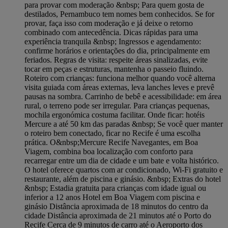
para provar com moderação &nbsp; Para quem gosta de
destilados, Pernambuco tem nomes bem conhecidos. Se for
provar, faça isso com moderação e já deixe o retorno
combinado com antecedência. Dicas rápidas para uma
experiência tranquila &nbsp; Ingressos e agendamento:
confirme horários e orientações do dia, principalmente em
feriados. Regras de visita: respeite áreas sinalizadas, evite
tocar em peças e estruturas, mantenha o passeio fluindo.
Roteiro com crianças: funciona melhor quando você alterna
visita guiada com áreas externas, leva lanches leves e prevê
pausas na sombra. Carrinho de bebê e acessibilidade: em área
rural, o terreno pode ser irregular. Para crianças pequenas,
mochila ergonómica costuma facilitar. Onde ficar: hotéis
Mercure a até 50 km das paradas &nbsp; Se você quer manter
o roteiro bem conectado, ficar no Recife é uma escolha
prática. O&nbsp;Mercure Recife Navegantes, em Boa
Viagem, combina boa localização com conforto para
recarregar entre um dia de cidade e um bate e volta histórico.
O hotel oferece quartos com ar condicionado, Wi-Fi gratuito e
restaurante, além de piscina e ginásio. &nbsp; Extras do hotel
&nbsp; Estadia gratuita para crianças com idade igual ou
inferior a 12 anos Hotel em Boa Viagem com piscina e
ginásio Distância aproximada de 18 minutos do centro da
cidade Distância aproximada de 21 minutos até o Porto do
Recife Cerca de 9 minutos de carro até o Aeroporto dos