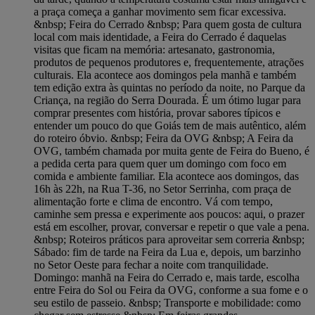
a praça começa a ganhar movimento sem ficar excessiva.
&nbsp; Feira do Cerrado &nbsp; Para quem gosta de cultura
local com mais identidade, a Feira do Cerrado é daquelas
visitas que ficam na memória: artesanato, gastronomia,
produtos de pequenos produtores e, frequentemente, atrações
culturais. Ela acontece aos domingos pela manhã e também
tem edição extra às quintas no período da noite, no Parque da
Criança, na região do Serra Dourada. É um ótimo lugar para
comprar presentes com história, provar sabores típicos e
entender um pouco do que Goiás tem de mais autêntico, além
do roteiro óbvio. &nbsp; Feira da OVG &nbsp; A Feira da
OVG, também chamada por muita gente de Feira do Bueno, é
a pedida certa para quem quer um domingo com foco em
comida e ambiente familiar. Ela acontece aos domingos, das
16h às 22h, na Rua T-36, no Setor Serrinha, com praça de
alimentação forte e clima de encontro. Vá com tempo,
caminhe sem pressa e experimente aos poucos: aqui, o prazer
está em escolher, provar, conversar e repetir o que vale a pena.
&nbsp; Roteiros práticos para aproveitar sem correria &nbsp;
Sábado: fim de tarde na Feira da Lua e, depois, um barzinho
no Setor Oeste para fechar a noite com tranquilidade.
Domingo: manhã na Feira do Cerrado e, mais tarde, escolha
entre Feira do Sol ou Feira da OVG, conforme a sua fome e o
seu estilo de passeio. &nbsp; Transporte e mobilidade: como