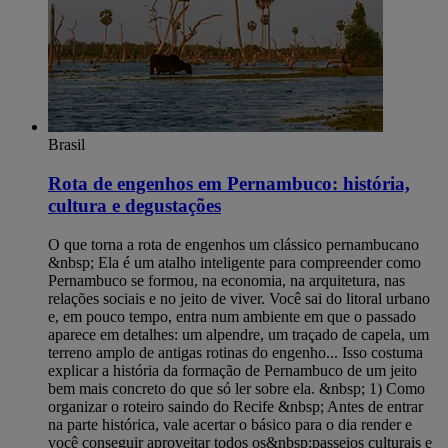
Brasil
Rota de engenhos em Pernambuco: história,
cultura e degustações
O que torna a rota de engenhos um clássico pernambucano
&nbsp; Ela é um atalho inteligente para compreender como
Pernambuco se formou, na economia, na arquitetura, nas
relações sociais e no jeito de viver. Você sai do litoral urbano
e, em pouco tempo, entra num ambiente em que o passado
aparece em detalhes: um alpendre, um traçado de capela, um
terreno amplo de antigas rotinas do engenho... Isso costuma
explicar a história da formação de Pernambuco de um jeito
bem mais concreto do que só ler sobre ela. &nbsp; 1) Como
organizar o roteiro saindo do Recife &nbsp; Antes de entrar
na parte histórica, vale acertar o básico para o dia render e
você conseguir aproveitar todos os&nbsp;passeios culturais e