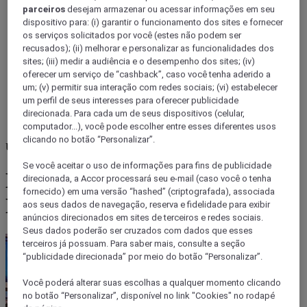
parceiros
desejam armazenar ou acessar informações em seu
dispositivo para: (i) garantir o funcionamento dos sites e fornecer
os serviços solicitados por você (estes não podem ser
recusados); (ii) melhorar e personalizar as funcionalidades dos
sites; (iii) medir a audiência e o desempenho dos sites; (iv)
oferecer um serviço de “cashback”, caso você tenha aderido a
um; (v) permitir sua interação com redes sociais; (vi) estabelecer
um perfil de seus interesses para oferecer publicidade
direcionada. Para cada um de seus dispositivos (celular,
computador...), você pode escolher entre esses diferentes usos
clicando no botão “Personalizar”.
United Kingdom
Se você aceitar o uso de informações para fins de publicidade
BIBLIOTECA HISTÓRICA
direcionada, a Accor processará seu e-mail (caso você o tenha
fornecido) em uma versão “hashed” (criptografada), associada
MANCHESTER
aos seus dados de navegação, reserva e fidelidade para exibir
anúncios direcionados em sites de terceiros e redes sociais.
Seus dados poderão ser cruzados com dados que esses
terceiros já possuam. Para saber mais, consulte a seção
“publicidade direcionada” por meio do botão “Personalizar”.
Você poderá alterar suas escolhas a qualquer momento clicando
no botão “Personalizar”, disponível no link "Cookies" no rodapé