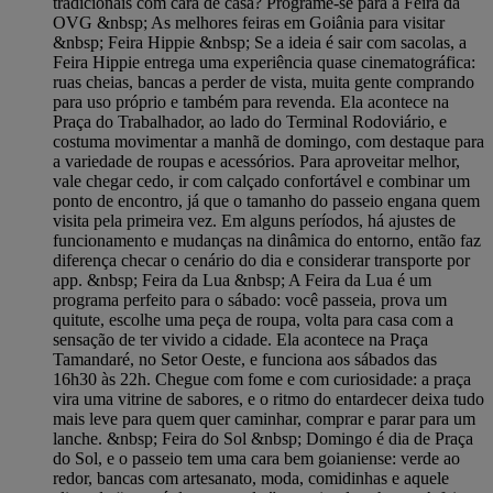
tradicionais com cara de casa? Programe-se para a Feira da
OVG &nbsp; As melhores feiras em Goiânia para visitar
&nbsp; Feira Hippie &nbsp; Se a ideia é sair com sacolas, a
Feira Hippie entrega uma experiência quase cinematográfica:
ruas cheias, bancas a perder de vista, muita gente comprando
para uso próprio e também para revenda. Ela acontece na
Praça do Trabalhador, ao lado do Terminal Rodoviário, e
costuma movimentar a manhã de domingo, com destaque para
a variedade de roupas e acessórios. Para aproveitar melhor,
vale chegar cedo, ir com calçado confortável e combinar um
ponto de encontro, já que o tamanho do passeio engana quem
visita pela primeira vez. Em alguns períodos, há ajustes de
funcionamento e mudanças na dinâmica do entorno, então faz
diferença checar o cenário do dia e considerar transporte por
app. &nbsp; Feira da Lua &nbsp; A Feira da Lua é um
programa perfeito para o sábado: você passeia, prova um
quitute, escolhe uma peça de roupa, volta para casa com a
sensação de ter vivido a cidade. Ela acontece na Praça
Tamandaré, no Setor Oeste, e funciona aos sábados das
16h30 às 22h. Chegue com fome e com curiosidade: a praça
vira uma vitrine de sabores, e o ritmo do entardecer deixa tudo
mais leve para quem quer caminhar, comprar e parar para um
lanche. &nbsp; Feira do Sol &nbsp; Domingo é dia de Praça
do Sol, e o passeio tem uma cara bem goianiense: verde ao
redor, bancas com artesanato, moda, comidinhas e aquele