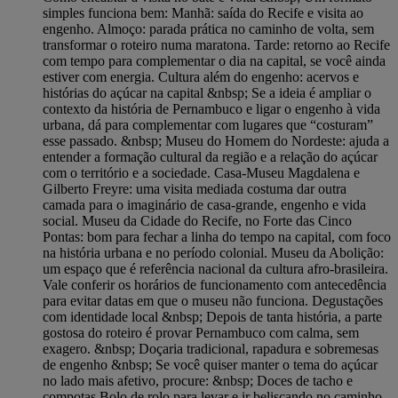
simples funciona bem: Manhã: saída do Recife e visita ao
engenho. Almoço: parada prática no caminho de volta, sem
transformar o roteiro numa maratona. Tarde: retorno ao Recife
com tempo para complementar o dia na capital, se você ainda
estiver com energia. Cultura além do engenho: acervos e
histórias do açúcar na capital &nbsp; Se a ideia é ampliar o
contexto da história de Pernambuco e ligar o engenho à vida
urbana, dá para complementar com lugares que “costuram”
esse passado. &nbsp; Museu do Homem do Nordeste: ajuda a
entender a formação cultural da região e a relação do açúcar
com o território e a sociedade. Casa-Museu Magdalena e
Gilberto Freyre: uma visita mediada costuma dar outra
camada para o imaginário de casa-grande, engenho e vida
social. Museu da Cidade do Recife, no Forte das Cinco
Pontas: bom para fechar a linha do tempo na capital, com foco
na história urbana e no período colonial. Museu da Abolição:
um espaço que é referência nacional da cultura afro-brasileira.
Vale conferir os horários de funcionamento com antecedência
para evitar datas em que o museu não funciona. Degustações
com identidade local &nbsp; Depois de tanta história, a parte
gostosa do roteiro é provar Pernambuco com calma, sem
exagero. &nbsp; Doçaria tradicional, rapadura e sobremesas
de engenho &nbsp; Se você quiser manter o tema do açúcar
no lado mais afetivo, procure: &nbsp; Doces de tacho e
compotas Bolo de rolo para levar e ir beliscando no caminho