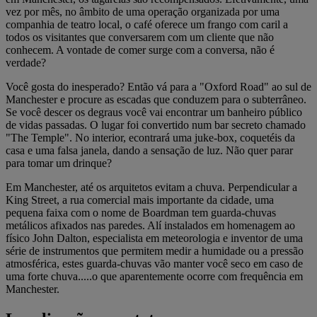
vez por mês, no âmbito de uma operação organizada por uma
companhia de teatro local, o café oferece um frango com caril a
todos os visitantes que conversarem com um cliente que não
conhecem. A vontade de comer surge com a conversa, não é
verdade?
Você gosta do inesperado? Então vá para a "Oxford Road" ao sul de
Manchester e procure as escadas que conduzem para o subterrâneo.
Se você descer os degraus você vai encontrar um banheiro público
de vidas passadas. O lugar foi convertido num bar secreto chamado
"The Temple". No interior, econtrará uma juke-box, coquetéis da
casa e uma falsa janela, dando a sensação de luz. Não quer parar
para tomar um drinque?
Em Manchester, até os arquitetos evitam a chuva. Perpendicular a
King Street, a rua comercial mais importante da cidade, uma
pequena faixa com o nome de Boardman tem guarda-chuvas
metálicos afixados nas paredes. Alí instalados em homenagem ao
físico John Dalton, especialista em meteorologia e inventor de uma
série de instrumentos que permitem medir a humidade ou a pressão
atmosférica, estes guarda-chuvas vão manter você seco em caso de
uma forte chuva.....o que aparentemente ocorre com frequência em
Manchester.