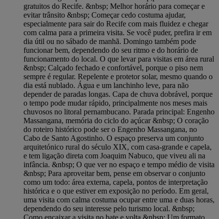
gratuitos do Recife. &nbsp; Melhor horário para começar e
evitar trânsito &nbsp; Começar cedo costuma ajudar,
especialmente para sair do Recife com mais fluidez e chegar
com calma para a primeira visita. Se você puder, prefira ir em
dia útil ou no sábado de manhã. Domingo também pode
funcionar bem, dependendo do seu ritmo e do horário de
funcionamento do local. O que levar para visitas em área rural
&nbsp; Calçado fechado e confortável, porque o piso nem
sempre é regular. Repelente e protetor solar, mesmo quando o
dia está nublado. Água e um lanchinho leve, para não
depender de paradas longas. Capa de chuva dobrável, porque
o tempo pode mudar rápido, principalmente nos meses mais
chuvosos no litoral pernambucano. Parada principal: Engenho
Massangana, memória do ciclo do açúcar &nbsp; O coração
do roteiro histórico pode ser o Engenho Massangana, no
Cabo de Santo Agostinho. O espaço preserva um conjunto
arquitetónico rural do século XIX, com casa-grande e capela,
e tem ligação direta com Joaquim Nabuco, que viveu ali na
infância. &nbsp; O que ver no espaço e tempo médio de visita
&nbsp; Para aproveitar bem, pense em observar o conjunto
como um todo: área externa, capela, pontos de interpretação
histórica e o que estiver em exposição no período. Em geral,
uma visita com calma costuma ocupar entre uma e duas horas,
dependendo do seu interesse pelo turismo local. &nbsp;
Como encaixar a visita no bate e volta &nbsp; Um formato