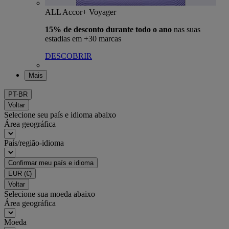
ALL Accor+ Voyager
15% de desconto durante todo o ano
nas suas
estadias em +30 marcas
DESCOBRIR
Mais
PT-BR
Voltar
Selecione seu país e idioma abaixo
Área geográfica
País/região-idioma
Confirmar meu país e idioma
EUR
(€)
Voltar
Selecione sua moeda abaixo
Área geográfica
Moeda