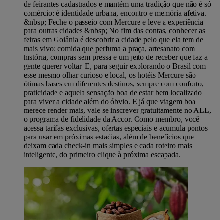
de feirantes cadastrados e mantém uma tradição que não é só
comércio: é identidade urbana, encontro e memória afetiva.
&nbsp; Feche o passeio com Mercure e leve a experiência
para outras cidades &nbsp; No fim das contas, conhecer as
feiras em Goiânia é descobrir a cidade pelo que ela tem de
mais vivo: comida que perfuma a praça, artesanato com
história, compras sem pressa e um jeito de receber que faz a
gente querer voltar. E, para seguir explorando o Brasil com
esse mesmo olhar curioso e local, os hotéis Mercure são
ótimas bases em diferentes destinos, sempre com conforto,
praticidade e aquela sensação boa de estar bem localizado
para viver a cidade além do óbvio. E já que viagem boa
merece render mais, vale se inscrever gratuitamente no ALL,
o programa de fidelidade da Accor. Como membro, você
acessa tarifas exclusivas, ofertas especiais e acumula pontos
para usar em próximas estadias, além de benefícios que
deixam cada check-in mais simples e cada roteiro mais
inteligente, do primeiro clique à próxima escapada.