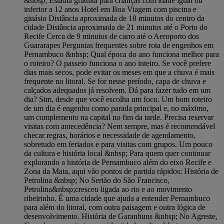
&nbsp; Estadia gratuita para crianças com idade igual ou
inferior a 12 anos Hotel em Boa Viagem com piscina e
ginásio Distância aproximada de 18 minutos do centro da
cidade Distância aproximada de 21 minutos até o Porto do
Recife Cerca de 9 minutos de carro até o Aeroporto dos
Guararapes Perguntas frequentes sobre rota de engenhos em
Pernambuco &nbsp; Qual época do ano funciona melhor para
o roteiro? O passeio funciona o ano inteiro. Se você prefere
dias mais secos, pode evitar os meses em que a chuva é mais
frequente no litoral. Se for nesse período, capa de chuva e
calçados adequados já resolvem. Dá para fazer tudo em um
dia? Sim, desde que você escolha um foco. Um bom roteiro
de um dia é engenho como parada principal e, no máximo,
um complemento na capital no fim da tarde. Precisa reservar
visitas com antecedência? Nem sempre, mas é recomendável
checar regras, horários e necessidade de agendamento,
sobretudo em feriados e para visitas com grupos. Um pouco
da cultura e história local &nbsp; Para quem quer continuar
explorando a história de Pernambuco além do eixo Recife e
Zona da Mata, aqui vão pontos de partida rápidos: História de
Petrolina &nbsp; No Sertão do São Francisco,
Petrolina&nbsp;cresceu ligada ao rio e ao movimento
ribeirinho. É uma cidade que ajuda a entender Pernambuco
para além do litoral, com outra paisagem e outra lógica de
desenvolvimento. História de Garanhuns &nbsp; No Agreste,