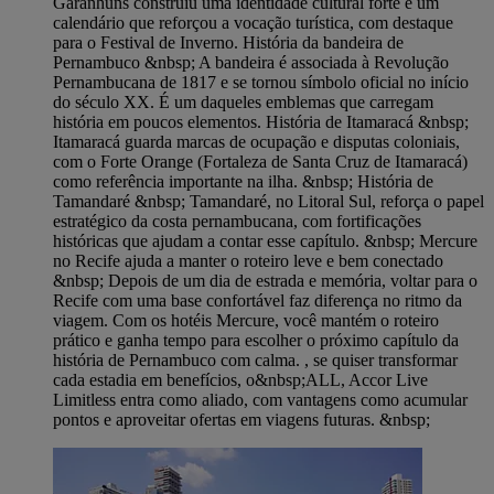
Garanhuns construiu uma identidade cultural forte e um
calendário que reforçou a vocação turística, com destaque
para o Festival de Inverno. História da bandeira de
Pernambuco &nbsp; A bandeira é associada à Revolução
Pernambucana de 1817 e se tornou símbolo oficial no início
do século XX. É um daqueles emblemas que carregam
história em poucos elementos. História de Itamaracá &nbsp;
Itamaracá guarda marcas de ocupação e disputas coloniais,
com o Forte Orange (Fortaleza de Santa Cruz de Itamaracá)
como referência importante na ilha. &nbsp; História de
Tamandaré &nbsp; Tamandaré, no Litoral Sul, reforça o papel
estratégico da costa pernambucana, com fortificações
históricas que ajudam a contar esse capítulo. &nbsp; Mercure
no Recife ajuda a manter o roteiro leve e bem conectado
&nbsp; Depois de um dia de estrada e memória, voltar para o
Recife com uma base confortável faz diferença no ritmo da
viagem. Com os hotéis Mercure, você mantém o roteiro
prático e ganha tempo para escolher o próximo capítulo da
história de Pernambuco com calma. , se quiser transformar
cada estadia em benefícios, o&nbsp;ALL, Accor Live
Limitless entra como aliado, com vantagens como acumular
pontos e aproveitar ofertas em viagens futuras. &nbsp;