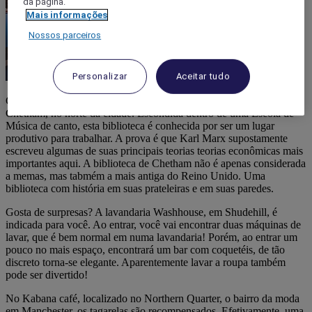
da página.
Mais informações
Nossos parceiros
Personalizar
Aceitar tudo
Gosta de ler num ambiente calmo e quieto? Dirija-se à biblioteca de
Chetham, no norte da cidade. Escondida dentro de uma Escola de
Música de canto, esta biblioteca é conhecida por ser um lugar
produtivo para trabalhar. A prova é que Karl Marx supostamente
escreveu algumas de suas principais teorias teorias econômicas mais
importantes aqui. A biblioteca de Chetham não é apenas considerada
a memas, mas tabmém a mais antiga do Reino Unido. Uma
biblioteca com história em suas prateleiras e em suas paredes.
Gosta de surpresas? A lavandaria Washhouse, em Shudehill, é
indicada para você. Ao entrar, você vai encontrar duas máquinas de
lavar, que é bem normal em numa lavandaria! Porém, ao entrar um
pouco no mais espaço, encontrará um bar com coquetéis, de tão
discreto torna-se elegante. Aparentemente lavar a roupa também
pode ser divertido!
No Kabana café, localizado no Northern Quarter, o bairro da moda
em Manchester, os tagarelas são recompensados. Efetivamente, uma