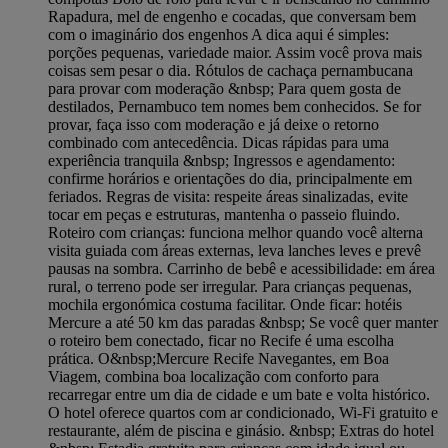
Rapadura, mel de engenho e cocadas, que conversam bem
com o imaginário dos engenhos A dica aqui é simples:
porções pequenas, variedade maior. Assim você prova mais
coisas sem pesar o dia. Rótulos de cachaça pernambucana
para provar com moderação &nbsp; Para quem gosta de
destilados, Pernambuco tem nomes bem conhecidos. Se for
provar, faça isso com moderação e já deixe o retorno
combinado com antecedência. Dicas rápidas para uma
experiência tranquila &nbsp; Ingressos e agendamento:
confirme horários e orientações do dia, principalmente em
feriados. Regras de visita: respeite áreas sinalizadas, evite
tocar em peças e estruturas, mantenha o passeio fluindo.
Roteiro com crianças: funciona melhor quando você alterna
visita guiada com áreas externas, leva lanches leves e prevê
pausas na sombra. Carrinho de bebê e acessibilidade: em área
rural, o terreno pode ser irregular. Para crianças pequenas,
mochila ergonómica costuma facilitar. Onde ficar: hotéis
Mercure a até 50 km das paradas &nbsp; Se você quer manter
o roteiro bem conectado, ficar no Recife é uma escolha
prática. O&nbsp;Mercure Recife Navegantes, em Boa
Viagem, combina boa localização com conforto para
recarregar entre um dia de cidade e um bate e volta histórico.
O hotel oferece quartos com ar condicionado, Wi-Fi gratuito e
restaurante, além de piscina e ginásio. &nbsp; Extras do hotel