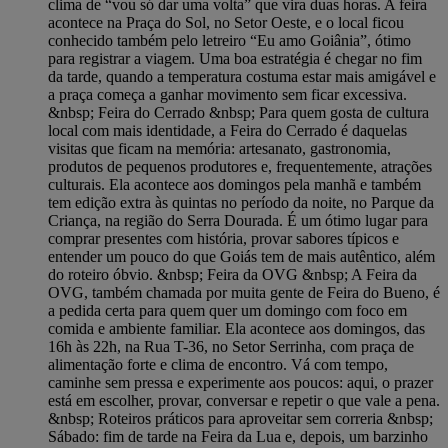
clima de “vou só dar uma volta” que vira duas horas. A feira
acontece na Praça do Sol, no Setor Oeste, e o local ficou
conhecido também pelo letreiro “Eu amo Goiânia”, ótimo
para registrar a viagem. Uma boa estratégia é chegar no fim
da tarde, quando a temperatura costuma estar mais amigável e
a praça começa a ganhar movimento sem ficar excessiva.
&nbsp; Feira do Cerrado &nbsp; Para quem gosta de cultura
local com mais identidade, a Feira do Cerrado é daquelas
visitas que ficam na memória: artesanato, gastronomia,
produtos de pequenos produtores e, frequentemente, atrações
culturais. Ela acontece aos domingos pela manhã e também
tem edição extra às quintas no período da noite, no Parque da
Criança, na região do Serra Dourada. É um ótimo lugar para
comprar presentes com história, provar sabores típicos e
entender um pouco do que Goiás tem de mais autêntico, além
do roteiro óbvio. &nbsp; Feira da OVG &nbsp; A Feira da
OVG, também chamada por muita gente de Feira do Bueno, é
a pedida certa para quem quer um domingo com foco em
comida e ambiente familiar. Ela acontece aos domingos, das
16h às 22h, na Rua T-36, no Setor Serrinha, com praça de
alimentação forte e clima de encontro. Vá com tempo,
caminhe sem pressa e experimente aos poucos: aqui, o prazer
está em escolher, provar, conversar e repetir o que vale a pena.
&nbsp; Roteiros práticos para aproveitar sem correria &nbsp;
Sábado: fim de tarde na Feira da Lua e, depois, um barzinho