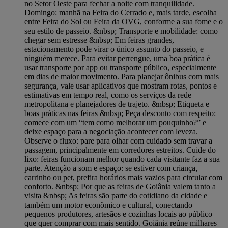
no Setor Oeste para fechar a noite com tranquilidade.
Domingo: manhã na Feira do Cerrado e, mais tarde, escolha
entre Feira do Sol ou Feira da OVG, conforme a sua fome e o
seu estilo de passeio. &nbsp; Transporte e mobilidade: como
chegar sem estresse &nbsp; Em feiras grandes,
estacionamento pode virar o único assunto do passeio, e
ninguém merece. Para evitar perrengue, uma boa prática é
usar transporte por app ou transporte público, especialmente
em dias de maior movimento. Para planejar ônibus com mais
segurança, vale usar aplicativos que mostram rotas, pontos e
estimativas em tempo real, como os serviços da rede
metropolitana e planejadores de trajeto. &nbsp; Etiqueta e
boas práticas nas feiras &nbsp; Peça desconto com respeito:
comece com um “tem como melhorar um pouquinho?” e
deixe espaço para a negociação acontecer com leveza.
Observe o fluxo: pare para olhar com cuidado sem travar a
passagem, principalmente em corredores estreitos. Cuide do
lixo: feiras funcionam melhor quando cada visitante faz a sua
parte. Atenção a som e espaço: se estiver com criança,
carrinho ou pet, prefira horários mais vazios para circular com
conforto. &nbsp; Por que as feiras de Goiânia valem tanto a
visita &nbsp; As feiras são parte do cotidiano da cidade e
também um motor econômico e cultural, conectando
pequenos produtores, artesãos e cozinhas locais ao público
que quer comprar com mais sentido. Goiânia reúne milhares