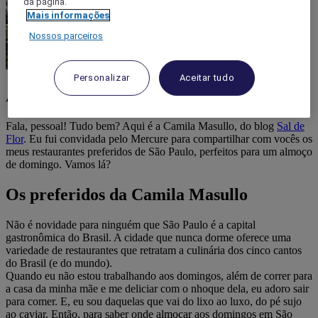
da página.
Mais informações
Nossos parceiros
Personalizar
Aceitar tudo
Almoço de domingo em São Paulo
Fala, pessoal! Tudo bem? Aqui é a Camila Masullo, do blog
Sal de
Flor
. Eu fui convidada pelo Mercure para compartilhar com vocês os
meus restaurantes preferidos de São Paulo, perfeitos para um almoço
de domingo. Vamos lá?
Os preferidos da Camila Masullo
Não é novidade para ninguém que São Paulo é a capital
gastronômica do Brasil. A cidade que nunca dorme oferece uma
variedade de restaurantes que retratam a culinária dos cinco cantos
do Brasil (e do mundo).
Quando eu não estou trabalhando aos domingos, além de correr para
a casa da minha mãe e me deliciar com o nhoque dela, eu adoro sair
para comer. E, eu sou daquelas que vai do lixo ao luxo, do pé sujo
ao caviar. Então, para saber onde almoçar aos domingos em São