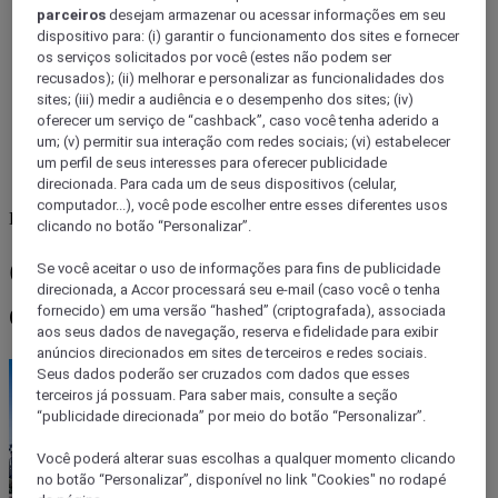
parceiros
desejam armazenar ou acessar informações em seu
dispositivo para: (i) garantir o funcionamento dos sites e fornecer
os serviços solicitados por você (estes não podem ser
recusados); (ii) melhorar e personalizar as funcionalidades dos
sites; (iii) medir a audiência e o desempenho dos sites; (iv)
oferecer um serviço de “cashback”, caso você tenha aderido a
um; (v) permitir sua interação com redes sociais; (vi) estabelecer
um perfil de seus interesses para oferecer publicidade
direcionada. Para cada um de seus dispositivos (celular,
computador...), você pode escolher entre esses diferentes usos
Brazil
clicando no botão “Personalizar”.
Onde almoçar aos domingos
Se você aceitar o uso de informações para fins de publicidade
direcionada, a Accor processará seu e-mail (caso você o tenha
em São Paulo
fornecido) em uma versão “hashed” (criptografada), associada
aos seus dados de navegação, reserva e fidelidade para exibir
anúncios direcionados em sites de terceiros e redes sociais.
Seus dados poderão ser cruzados com dados que esses
terceiros já possuam. Para saber mais, consulte a seção
“publicidade direcionada” por meio do botão “Personalizar”.
Você poderá alterar suas escolhas a qualquer momento clicando
no botão “Personalizar”, disponível no link "Cookies" no rodapé