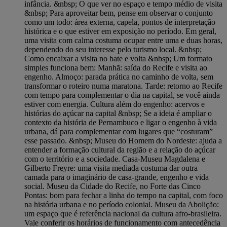
infância. &nbsp; O que ver no espaço e tempo médio de visita
&nbsp; Para aproveitar bem, pense em observar o conjunto
como um todo: área externa, capela, pontos de interpretação
histórica e o que estiver em exposição no período. Em geral,
uma visita com calma costuma ocupar entre uma e duas horas,
dependendo do seu interesse pelo turismo local. &nbsp;
Como encaixar a visita no bate e volta &nbsp; Um formato
simples funciona bem: Manhã: saída do Recife e visita ao
engenho. Almoço: parada prática no caminho de volta, sem
transformar o roteiro numa maratona. Tarde: retorno ao Recife
com tempo para complementar o dia na capital, se você ainda
estiver com energia. Cultura além do engenho: acervos e
histórias do açúcar na capital &nbsp; Se a ideia é ampliar o
contexto da história de Pernambuco e ligar o engenho à vida
urbana, dá para complementar com lugares que “costuram”
esse passado. &nbsp; Museu do Homem do Nordeste: ajuda a
entender a formação cultural da região e a relação do açúcar
com o território e a sociedade. Casa-Museu Magdalena e
Gilberto Freyre: uma visita mediada costuma dar outra
camada para o imaginário de casa-grande, engenho e vida
social. Museu da Cidade do Recife, no Forte das Cinco
Pontas: bom para fechar a linha do tempo na capital, com foco
na história urbana e no período colonial. Museu da Abolição:
um espaço que é referência nacional da cultura afro-brasileira.
Vale conferir os horários de funcionamento com antecedência