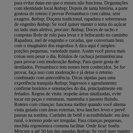
para evitar datas em que o museu não funciona. Degustações
com identidade local &nbsp; Depois de tanta história, a parte
gostosa do roteiro é provar Pernambuco com calma, sem
exagero. &nbsp; Doçaria tradicional, rapadura e sobremesas
de engenho &nbsp; Se você quiser manter o tema do açúcar
no lado mais afetivo, procure: &nbsp; Doces de tacho e
compotas Bolo de rolo para levar e ir beliscando no caminho
Rapadura, mel de engenho e cocadas, que conversam bem
com o imaginário dos engenhos A dica aqui é simples:
porções pequenas, variedade maior. Assim você prova mais
coisas sem pesar o dia. Rótulos de cachaça pernambucana
para provar com moderação &nbsp; Para quem gosta de
destilados, Pernambuco tem nomes bem conhecidos. Se for
provar, faça isso com moderação e já deixe o retorno
combinado com antecedência. Dicas rápidas para uma
experiência tranquila &nbsp; Ingressos e agendamento:
confirme horários e orientações do dia, principalmente em
feriados. Regras de visita: respeite áreas sinalizadas, evite
tocar em peças e estruturas, mantenha o passeio fluindo.
Roteiro com crianças: funciona melhor quando você alterna
visita guiada com áreas externas, leva lanches leves e prevê
pausas na sombra. Carrinho de bebê e acessibilidade: em área
rural, o terreno pode ser irregular. Para crianças pequenas,
mochila ergonómica costuma facilitar. Onde ficar: hotéis
Mercure a até 50 km das paradas &nbsp; Se você quer manter