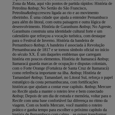
Zona da Mata, aqui vão pontos de partida rápidos: História de
Petrolina &nbsp; No Sertão do São Francisco,
Petrolina&nbsp;cresceu ligada ao rio e ao movimento
ribeirinho. É uma cidade que ajuda a entender Pernambuco
para além do litoral, com outra paisagem e outra lógica de
desenvolvimento. História de Garanhuns &nbsp; No Agreste,
Garanhuns construiu uma identidade cultural forte e um
calendário que reforçou a vocação turística, com destaque
para o Festival de Inverno. História da bandeira de
Pernambuco &nbsp; A bandeira é associada à Revolução
Pernambucana de 1817 e se tornou símbolo oficial no início
do século XX. É um daqueles emblemas que carregam
história em poucos elementos. História de Itamaracá &nbsp;
Itamaracá guarda marcas de ocupação e disputas coloniais,
com o Forte Orange (Fortaleza de Santa Cruz de Itamaracá)
como referência importante na ilha. &nbsp; História de
Tamandaré &nbsp; Tamandaré, no Litoral Sul, reforça o papel
estratégico da costa pernambucana, com fortificações
históricas que ajudam a contar esse capítulo. &nbsp; Mercure
no Recife ajuda a manter o roteiro leve e bem conectado
&nbsp; Depois de um dia de estrada e memória, voltar para o
Recife com uma base confortável faz diferença no ritmo da
viagem. Com os hotéis Mercure, você mantém o roteiro
prático e ganha tempo para escolher o próximo capítulo da
história de Pernambuco com calma. , se quiser transformar