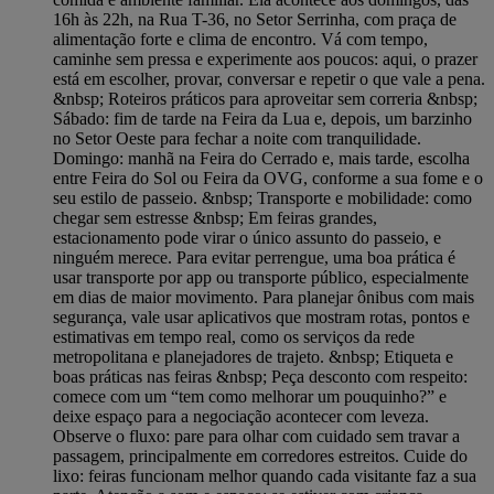
16h às 22h, na Rua T-36, no Setor Serrinha, com praça de
alimentação forte e clima de encontro. Vá com tempo,
caminhe sem pressa e experimente aos poucos: aqui, o prazer
está em escolher, provar, conversar e repetir o que vale a pena.
&nbsp; Roteiros práticos para aproveitar sem correria &nbsp;
Sábado: fim de tarde na Feira da Lua e, depois, um barzinho
no Setor Oeste para fechar a noite com tranquilidade.
Domingo: manhã na Feira do Cerrado e, mais tarde, escolha
entre Feira do Sol ou Feira da OVG, conforme a sua fome e o
seu estilo de passeio. &nbsp; Transporte e mobilidade: como
chegar sem estresse &nbsp; Em feiras grandes,
estacionamento pode virar o único assunto do passeio, e
ninguém merece. Para evitar perrengue, uma boa prática é
usar transporte por app ou transporte público, especialmente
em dias de maior movimento. Para planejar ônibus com mais
segurança, vale usar aplicativos que mostram rotas, pontos e
estimativas em tempo real, como os serviços da rede
metropolitana e planejadores de trajeto. &nbsp; Etiqueta e
boas práticas nas feiras &nbsp; Peça desconto com respeito:
comece com um “tem como melhorar um pouquinho?” e
deixe espaço para a negociação acontecer com leveza.
Observe o fluxo: pare para olhar com cuidado sem travar a
passagem, principalmente em corredores estreitos. Cuide do
lixo: feiras funcionam melhor quando cada visitante faz a sua