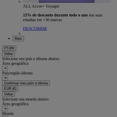
ALL Accor+ Voyager
15% de desconto durante todo o ano
nas suas
estadias em +30 marcas
DESCOBRIR
Mais
PT-BR
Voltar
Selecione seu país e idioma abaixo
Área geográfica
País/região-idioma
Confirmar meu país e idioma
EUR
(€)
Voltar
Selecione sua moeda abaixo
Área geográfica
Moeda