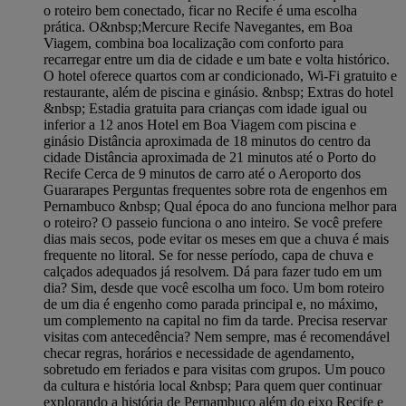
o roteiro bem conectado, ficar no Recife é uma escolha
prática. O&nbsp;Mercure Recife Navegantes, em Boa
Viagem, combina boa localização com conforto para
recarregar entre um dia de cidade e um bate e volta histórico.
O hotel oferece quartos com ar condicionado, Wi-Fi gratuito e
restaurante, além de piscina e ginásio. &nbsp; Extras do hotel
&nbsp; Estadia gratuita para crianças com idade igual ou
inferior a 12 anos Hotel em Boa Viagem com piscina e
ginásio Distância aproximada de 18 minutos do centro da
cidade Distância aproximada de 21 minutos até o Porto do
Recife Cerca de 9 minutos de carro até o Aeroporto dos
Guararapes Perguntas frequentes sobre rota de engenhos em
Pernambuco &nbsp; Qual época do ano funciona melhor para
o roteiro? O passeio funciona o ano inteiro. Se você prefere
dias mais secos, pode evitar os meses em que a chuva é mais
frequente no litoral. Se for nesse período, capa de chuva e
calçados adequados já resolvem. Dá para fazer tudo em um
dia? Sim, desde que você escolha um foco. Um bom roteiro
de um dia é engenho como parada principal e, no máximo,
um complemento na capital no fim da tarde. Precisa reservar
visitas com antecedência? Nem sempre, mas é recomendável
checar regras, horários e necessidade de agendamento,
sobretudo em feriados e para visitas com grupos. Um pouco
da cultura e história local &nbsp; Para quem quer continuar
explorando a história de Pernambuco além do eixo Recife e