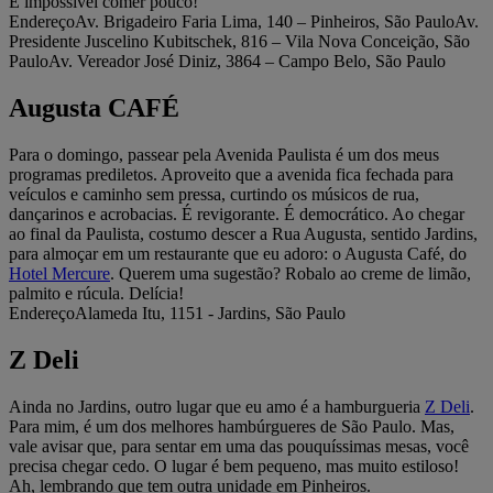
É impossível comer pouco!
EndereçoAv. Brigadeiro Faria Lima, 140 – Pinheiros, São PauloAv.
Presidente Juscelino Kubitschek, 816 – Vila Nova Conceição, São
PauloAv. Vereador José Diniz, 3864 – Campo Belo, São Paulo
Augusta CAFÉ
Para o domingo, passear pela Avenida Paulista é um dos meus
programas prediletos. Aproveito que a avenida fica fechada para
veículos e caminho sem pressa, curtindo os músicos de rua,
dançarinos e acrobacias. É revigorante. É democrático. Ao chegar
ao final da Paulista, costumo descer a Rua Augusta, sentido Jardins,
para almoçar em um restaurante que eu adoro: o Augusta Café, do
Hotel Mercure
. Querem uma sugestão? Robalo ao creme de limão,
palmito e rúcula. Delícia!
EndereçoAlameda Itu, 1151 - Jardins, São Paulo
Z Deli
Ainda no Jardins, outro lugar que eu amo é a hamburgueria
Z Deli
.
Para mim, é um dos melhores hambúrgueres de São Paulo. Mas,
vale avisar que, para sentar em uma das pouquíssimas mesas, você
precisa chegar cedo. O lugar é bem pequeno, mas muito estiloso!
Ah, lembrando que tem outra unidade em Pinheiros.