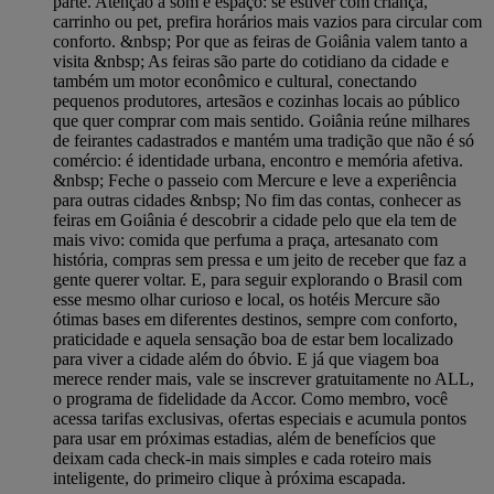
parte. Atenção a som e espaço: se estiver com criança,
carrinho ou pet, prefira horários mais vazios para circular com
conforto. &nbsp; Por que as feiras de Goiânia valem tanto a
visita &nbsp; As feiras são parte do cotidiano da cidade e
também um motor econômico e cultural, conectando
pequenos produtores, artesãos e cozinhas locais ao público
que quer comprar com mais sentido. Goiânia reúne milhares
de feirantes cadastrados e mantém uma tradição que não é só
comércio: é identidade urbana, encontro e memória afetiva.
&nbsp; Feche o passeio com Mercure e leve a experiência
para outras cidades &nbsp; No fim das contas, conhecer as
feiras em Goiânia é descobrir a cidade pelo que ela tem de
mais vivo: comida que perfuma a praça, artesanato com
história, compras sem pressa e um jeito de receber que faz a
gente querer voltar. E, para seguir explorando o Brasil com
esse mesmo olhar curioso e local, os hotéis Mercure são
ótimas bases em diferentes destinos, sempre com conforto,
praticidade e aquela sensação boa de estar bem localizado
para viver a cidade além do óbvio. E já que viagem boa
merece render mais, vale se inscrever gratuitamente no ALL,
o programa de fidelidade da Accor. Como membro, você
acessa tarifas exclusivas, ofertas especiais e acumula pontos
para usar em próximas estadias, além de benefícios que
deixam cada check-in mais simples e cada roteiro mais
inteligente, do primeiro clique à próxima escapada.