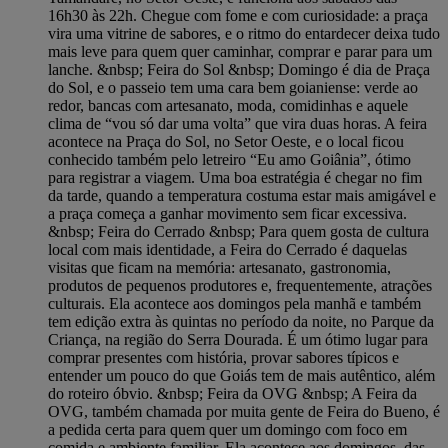
16h30 às 22h. Chegue com fome e com curiosidade: a praça
vira uma vitrine de sabores, e o ritmo do entardecer deixa tudo
mais leve para quem quer caminhar, comprar e parar para um
lanche. &nbsp; Feira do Sol &nbsp; Domingo é dia de Praça
do Sol, e o passeio tem uma cara bem goianiense: verde ao
redor, bancas com artesanato, moda, comidinhas e aquele
clima de “vou só dar uma volta” que vira duas horas. A feira
acontece na Praça do Sol, no Setor Oeste, e o local ficou
conhecido também pelo letreiro “Eu amo Goiânia”, ótimo
para registrar a viagem. Uma boa estratégia é chegar no fim
da tarde, quando a temperatura costuma estar mais amigável e
a praça começa a ganhar movimento sem ficar excessiva.
&nbsp; Feira do Cerrado &nbsp; Para quem gosta de cultura
local com mais identidade, a Feira do Cerrado é daquelas
visitas que ficam na memória: artesanato, gastronomia,
produtos de pequenos produtores e, frequentemente, atrações
culturais. Ela acontece aos domingos pela manhã e também
tem edição extra às quintas no período da noite, no Parque da
Criança, na região do Serra Dourada. É um ótimo lugar para
comprar presentes com história, provar sabores típicos e
entender um pouco do que Goiás tem de mais autêntico, além
do roteiro óbvio. &nbsp; Feira da OVG &nbsp; A Feira da
OVG, também chamada por muita gente de Feira do Bueno, é
a pedida certa para quem quer um domingo com foco em
comida e ambiente familiar. Ela acontece aos domingos, das