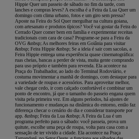
Hippie Quer um passeio de sábado no fim da tarde, com
lanches e compras leves? A escolha é a Feira da Lua Quer um
domingo com clima urbano, fotos e um giro sem pressa?
Aposte na Feira do Sol Quer mergulhar na cultura goiana,
com artesanato e produtos típicos? Você vai gostar da Feira do
Cerrado Quer comer bem em família e experimentar receitas
tradicionais com cara de casa? Programe-se para a Feira da
OVG &nbsp; As melhores feiras em Goiânia para visitar
&nbsp; Feira Hippie &nbsp; Se a ideia é sair com sacolas, a
Feira Hippie entrega uma experiência quase cinematográfica:
ruas cheias, bancas a perder de vista, muita gente comprando
para uso próprio e também para revenda. Ela acontece na
Praça do Trabalhador, ao lado do Terminal Rodoviário, e
costuma movimentar a manhã de domingo, com destaque para
a variedade de roupas e acessórios. Para aproveitar melhor,
vale chegar cedo, ir com calçado confortável e combinar um
ponto de encontro, já que o tamanho do passeio engana quem
visita pela primeira vez. Em alguns períodos, há ajustes de
funcionamento e mudanças na dinâmica do entorno, então faz
diferença checar o cenário do dia e considerar transporte por
app. &nbsp; Feira da Lua &nbsp; A Feira da Lua é um
programa perfeito para o sábado: você passeia, prova um
quitute, escolhe uma peça de roupa, volta para casa com a
sensação de ter vivido a cidade. Ela acontece na Praça
Tamandaré, no Setor Oeste, e funciona aos sábados das