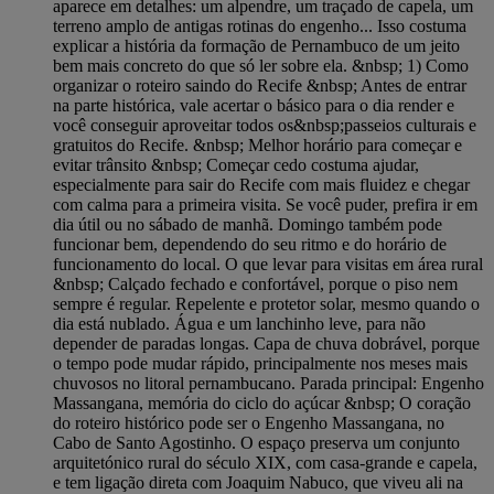
aparece em detalhes: um alpendre, um traçado de capela, um
terreno amplo de antigas rotinas do engenho... Isso costuma
explicar a história da formação de Pernambuco de um jeito
bem mais concreto do que só ler sobre ela. &nbsp; 1) Como
organizar o roteiro saindo do Recife &nbsp; Antes de entrar
na parte histórica, vale acertar o básico para o dia render e
você conseguir aproveitar todos os&nbsp;passeios culturais e
gratuitos do Recife. &nbsp; Melhor horário para começar e
evitar trânsito &nbsp; Começar cedo costuma ajudar,
especialmente para sair do Recife com mais fluidez e chegar
com calma para a primeira visita. Se você puder, prefira ir em
dia útil ou no sábado de manhã. Domingo também pode
funcionar bem, dependendo do seu ritmo e do horário de
funcionamento do local. O que levar para visitas em área rural
&nbsp; Calçado fechado e confortável, porque o piso nem
sempre é regular. Repelente e protetor solar, mesmo quando o
dia está nublado. Água e um lanchinho leve, para não
depender de paradas longas. Capa de chuva dobrável, porque
o tempo pode mudar rápido, principalmente nos meses mais
chuvosos no litoral pernambucano. Parada principal: Engenho
Massangana, memória do ciclo do açúcar &nbsp; O coração
do roteiro histórico pode ser o Engenho Massangana, no
Cabo de Santo Agostinho. O espaço preserva um conjunto
arquitetónico rural do século XIX, com casa-grande e capela,
e tem ligação direta com Joaquim Nabuco, que viveu ali na