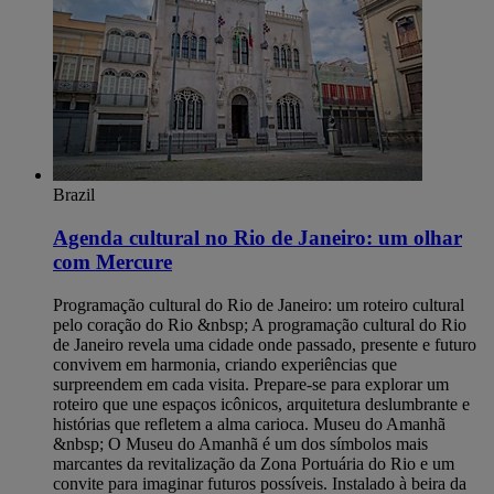
Brazil
Agenda cultural no Rio de Janeiro: um olhar
com Mercure
Programação cultural do Rio de Janeiro: um roteiro cultural pelo coração do Rio &nbsp; A programação cultural do Rio de Janeiro revela uma cidade onde passado, presente e futuro convivem em harmonia, criando experiências que surpreendem em cada visita. Prepare-se para explorar um roteiro que une espaços icônicos, arquitetura deslumbrante e histórias que refletem a alma carioca. Museu do Amanhã &nbsp; O Museu do Amanhã é um dos símbolos mais marcantes da revitalização da Zona Portuária do Rio e um convite para imaginar futuros possíveis. Instalado à beira da Baía de Guanabara, o prédio projetado por Santiago Calatrava impressiona já na chegada, com linhas que remetem ao movimento e à leveza. Dentro, exposições interativas apresentam temas como sustentabilidade, tecnologia e convivência humana, criando uma experiência sensorial que faz o visitante refletir sobre seu papel no mundo. Os ingressos têm valor acessível, a partir de R$30, o que torna o passeio ainda mais convidativo. Além do acervo, o entorno do museu é parte essencial da visita. O pôr do sol visto dali é um espetáculo à parte, e o passeio pelo Boulevard Olímpico cria uma conexão interessante entre ciência, arte e cotidiano carioca. Caminhar pela região mostra como o Rio integrou modernidade e história na mesma paisagem, transformando o museu em um ponto de encontro entre culturas, ideias e olhares sobre o futuro. &nbsp; MAR – Museu de Arte do Rio &nbsp; O MAR – Museu de Arte do Rio é um dos espaços mais inspiradores da cidade, unindo dois prédios de arquiteturas distintas para criar um diálogo entre história e contemporaneidade. Suas exposições percorrem temas sociais, estéticos e culturais que ajudam a entender o Rio em todas as suas camadas. Ao visitar o museu, o visitante tem a sensação de circular por diferentes versões da cidade, cada uma revelada por obras, registros e narrativas que ampliam o olhar sobre a programação cultural do Rio de Janeiro. Do terraço, a vista para a Praça Mauá e para a Baía de Guanabara torna a experiência ainda mais especial, criando um contraste fascinante entre o horizonte, o porto revitalizado e o movimento urbano. Além do acervo, o MAR promove encontros, cursos e atividades educativas que aproximam arte e público de forma leve e acessível, reforçando sua importância no circuito cultural carioca. &nbsp; Theatro Municipal &nbsp; O Theatro Municipal é uma das joias arquitetônicas do Rio e um dos espaços mais emblemáticos para quem deseja conhecer o lado mais sofisticado da cultura carioca. Inspirado nas grandes casas de ópera europeias, o edifício impressiona já na fachada, com colunas imponentes, vitrais e esculturas que revelam a grandiosidade do início do século XX. Por dentro, o deslumbramento continua: salões ornamentados, pinturas no teto e detalhes dourados criam um cenário que transforma qualquer visita em uma imersão histórica. Além da beleza, o Theatro Municipal mantém uma programação que valoriza a música, a dança e as artes cênicas, com apresentações que vão de óperas clássicas a espetáculos contemporâneos. Para quem deseja conhecer o teatro com mais profundidade, vale participar das visitas guiadas, que revelam curiosidades sobre sua construção e mostram espaços que o público comum não costuma ver. É um passeio que combina arte, história e a verdadeira elegância da cena cultural do Rio. &nbsp; Real Gabinete Português de Leitura &nbsp; O Real Gabinete Português de Leitura é um dos espaços mais impressionantes do centro do Rio e um verdadeiro tesouro arquitetônico. A fachada em estilo neomanuelino já chama a atenção, mas é ao entrar que a experiência se torna realmente inesquecível. As estantes que alcançam o teto, o vitral central que ilumina o salão e os milhares de livros raros criam um ambiente quase cinematográfico. É o tipo de lugar que transforma uma simples visita em um mergulho na história lusitana preservada em pleno coração carioca. Além de sua beleza singular, o Real Gabinete funciona como um importante ponto de encontro para pesquisadores, estudantes e amantes da literatura. Sua atmosfera tranquila e carregada de simbolismo dialoga com a&nbsp;agenda cultural do Rio de Janeiro, atraindo visitantes que desejam conhecer não só a arquitetura, mas também a relevância cultural do acervo. O espaço reforça como o Rio abraça diferentes heranças e as integra ao seu cenário cultural, oferecendo sempre um novo ângulo para quem busca experiências autênticas na cidade. &nbsp; O que descobrir além do óbvio e&nbsp;que ninguém te fala &nbsp; A programação cultural do Rio de Janeiro guarda segredos que passam despercebidos por muitos visitantes, mas que revelam um lado ainda mais encantador da cidade. Prepare-se para conhecer experiências que fogem do roteiro tradicional e mostram um Rio íntimo, alegre e cheio de surpresas, onde cada encontro e cada paisagem contam uma história diferente. &nbsp; Baile Charme em Madureira &nbsp; O Baile Charme de Madureira é um daqueles eventos que traduzem a alma carioca com autenticidade. Criado por moradores da região, ele se tornou um dos mais antigos e respeitados do Rio, reunindo gerações em torno de passos sincronizados, clássicos do soul e muito carisma. A energia do lugar contagia desde os primeiros minutos e faz qualquer visitante entender por que o charme é tão importante para a identidade cultural do bairro. Realizado principalmente no viaduto de Madureira, o baile transforma o espaço público em pista de dança e celebra a força das comunidades suburbanas. Ali, música, movimento e convivência se misturam em um clima acolhedor, mostrando um Rio que vibra muito além dos cartões-postais. &nbsp; Mureta da Urca &nbsp; A Mureta da Urca é um daqueles lugares que fazem o tempo desacelerar. À beira da Baía de Guanabara, com o Pão de Açúcar emoldurando a paisagem, o cenário reúne cores suaves do entardecer, barcos passando lentamente e um clima descontraído que transforma qualquer final de tarde em um ritual carioca. É ali, sentados na mureta com um petisco simples ou uma bebida gelada, que muitos descobrem um dos encontros mais autênticos da cidade. Conhecida como o ponto onde a juventude se encontra na zona sul carioca, a Mureta vibra com conversas leves, risadas e a alegria típica do bairro. Entre mergulhos rápidos nos dias quentes e observação tranquila do movimento dos barcos, o espaço se torna um palco informal da vida carioca. É o tipo de experiência que não aparece nos roteiros tradicionais, mas que revela com precisão o encanto do Rio vivido por quem realmente conhece a cidade. &nbsp; Confeitaria Alemã Kurt &nbsp; A Confeitaria Alemã Kurt é um refúgio doce no coração do Leblon, onde tradições europeias ganham um toque carioca irresistível. Fundada por imigrantes alemães na década de 1940, a casa preserva receitas clássicas que atravessam gerações, como tortas impecáveis, biscoitos amanteigados e apfelstrudel servido ainda quentinho. O atendimento acolhedor e o aroma de baunilha que toma conta do salão criam um ambiente que convida a desacelerar e aproveitar cada detalhe. Além das delícias, a confeitaria guarda um charme histórico que encanta quem passa por ali. As vitrines coloridas revelam o cuidado artesanal da produção e mostram por que o lugar se tornou um dos favoritos de moradores e visitantes. Sentar-se para um café acompanhado de uma fatia generosa de bolo é uma forma de vivenciar um Rio mais tranquilo e elegante, onde tradição e sabor caminham juntos. &nbsp; Sabores e tradições que contam histórias &nbsp; A cena cultural do Rio também se revela nos sabores, nas tradições e nos encontros que dão vida à cidade, mostrando como a gastronomia e as manifestações populares contam histórias tão fortes quanto seus monumentos. Prepare-se para descobrir lugares onde a identidade carioca se expressa em festas, aromas, ritmos e celebrações que tornam cada experiência ainda mais especial. &nbsp; Feira de São Cristóvão &nbsp; A Feira de São Cristóvão é um mergulho vibrante na cultura nordestina sem sair do Rio, reunindo sabores, música e tradições que fazem o visitante esquecer que está na capital fluminense. Entre barracas de comida típica, como carne de sol com macaxeira, tapiocas fumegantes e doces caseiros, o espaço pulsa ao som de forró, xote e baião que embalam apresentações ao vivo ao longo do dia. Caminhar pelos corredores é descobrir artesanato, cordéis, temperos e produtos regionais que revelam a força da herança nordestina na cidade, transformando cada visita em uma celebração calorosa e cheia de histórias. &nbsp; Café Lamas e Confeitaria Colombo &nbsp; O Café Lamas e a Confeitaria Colombo são dois ícones gastronômicos que revelam como história e tradição se encontram à mesa no Rio. No Lamas, um dos restaurantes mais antigos da cidade, o clima boêmio e os pratos clássicos fazem cada visita parecer uma viagem no tempo. Já a Colombo encanta com seus salões de época, vitrais imponentes e doces que preservam receitas centenárias, criando uma experiência que mistura elegância, memória afetiva e o sabor autêntico da cidade. Juntos, esses dois espaços celebram a identidade carioca por meio da boa comida e de ambientes que preservam a alma do Rio. &nbsp; Roda de samba da Pedra do Sal &nbsp; A roda de samba da Pedra do Sal é um dos encontros mais autênticos da cidade e um verdadeiro berço da música popular brasileira. Localizada na região portuária, a poucos passos do metrô e do VLT, a área ganha vida ao cair da tarde, quando moradores, músicos e visitantes se reúnem nos degraus de pedra para celebrar o samba em sua forma mais espontânea. Entre rodas animadas, batuques contagiantes e histórias que atravessam gerações, o espaço preserva a essência afro-brasileira do Rio e oferece uma experiência intensa, marcada pela convivialidade e pela força cultural que ecoa em cada canto. &nbsp; Festival de Cinema do Rio &nbsp; O Festival de Cinema do Rio é um dos eventos audiovisuais mais importantes do país e transforma a cidade em um grande palco de histórias, debates e desc