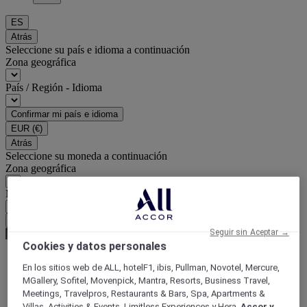
ES
Atrás
Seleccione su país e idioma a continuación
Zona geográfica
País / Región - Idioma
Confirmar mi país e idioma
EUR
(€)
Atrás
Seleccione su moneda a continuación
Zona geográfica
Moneda
Confirmar mi moneda
Seguir sin Aceptar →
Cookies y datos personales
En los sitios web de ALL, hotelF1, ibis, Pullman, Novotel, Mercure,
Página de inicio
MGallery, Sofitel, Movenpick, Mantra, Resorts, Business Travel,
Guía de viaje
Meetings, Travelpros, Restaurants & Bars, Spa, Apartments &
Descubre tesoros culturales
Villas, Activities & Events, Limitless Experiences y Hera,
Accor y