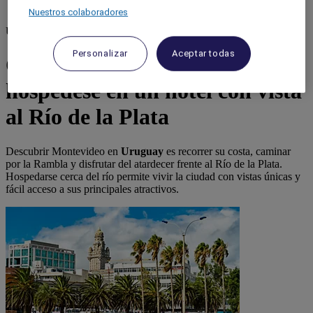
Nuestros colaboradores
Uruguay
Personalizar
Aceptar todas
Qué hacer en Montevideo:
hospédese en un hotel con vista
al Río de la Plata
Descubrir Montevideo en
Uruguay
es recorrer su costa, caminar
por la Rambla y disfrutar del atardecer frente al Río de la Plata.
Hospedarse cerca del río permite vivir la ciudad con vistas únicas y
fácil acceso a sus principales atractivos.