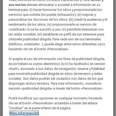
¿Qué hacer en Montevideo?
sus socios
desean almacenar o acceder a información en su
terminal para: (i) hacer funcionar los sitios y proporcionarle los
servicios que solicita (no puede rechazarlos); (ii) mejorar y
personalizar las funciones de los sitios; (iii) medir la audiencia y el
rendimiento de los sitios; (iv) proporcionarle un servicio de
«cashback» si se ha suscrito a uno; (v) permitirle interactuar con
las redes sociales; (vi) establecer un perfil de sus intereses para
ofrecerle publicidad dirigida. Para cada uno de sus terminales
(teléfono, ordenador...), puede elegir entre estos diferentes usos
haciendo clic en el botón «Personalizar».
Si acepta el uso de información con fines de publicidad dirigida,
Accor tratará su correo electrónico (si lo ha facilitado) en versión
«hash», asociado a sus datos de navegación, reserva y fidelidad
para mostrarle publicidad dirigida en sitios de terceros y redes
sociales. Sus datos podrán ser cruzados con datos de los que
dispongan dichos terceros. Para más información, consulte la
sección «publicidad dirigida» a través del botón «Personalizar».
Podrá modificar sus opciones en cualquier momento haciendo
clic en el botón «Personalizar» accesible a través del enlace
"Cookies" en la parte inferior de la página.
Más información