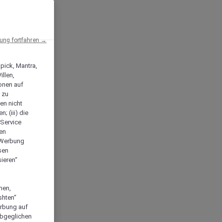
ng fortfahren →
npick, Mantra,
llen,
onen auf
 zu
en nicht
; (iii) die
-Service
len
e Werbung
sen
ieren“
men,
shten“
erbung auf
abgeglichen