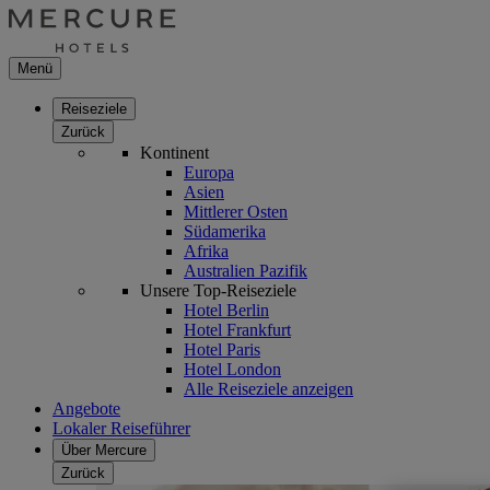
Menü
Reiseziele
Zurück
Kontinent
Europa
Asien
Mittlerer Osten
Südamerika
Afrika
Australien Pazifik
Unsere Top-Reiseziele
Hotel Berlin
Hotel Frankfurt
Hotel Paris
Hotel London
Alle Reiseziele anzeigen
Angebote
Lokaler Reiseführer
Über Mercure
Zurück