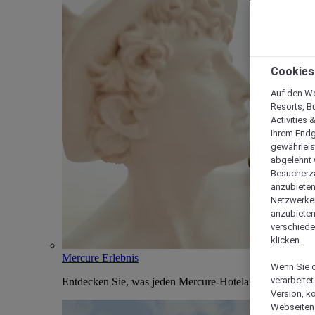
Cookies
Auf den We
Resorts, B
Activities 
Ihrem Endg
gewährleis
abgelehnt w
Besucherza
anzubieten,
Netzwerken 
anzubieten
verschiede
klicken.
Mercure Erlebnis
Wenn Sie d
verarbeite
Entdecken Sie, was jeden Mercure-Hotelaufenthalt einzi
Version, k
Webseiten 