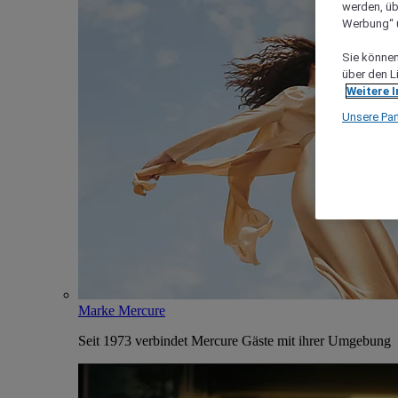
werden, üb
Werbung“ ü
Sie können 
über den L
Weitere 
Unsere Par
Marke Mercure
Seit 1973 verbindet Mercure Gäste mit ihrer Umgebung