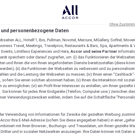
Ohne Zustimmu
 und personenbezogene Daten
bseiten ALL, HotelF1, Ibis, Pullman, Novotel, Mercure, MGallery, Sofitel, Move
usiness Travel, Meetings, Travelpros, Restaurants & Bars, Spa, Apartments & Vi
& Events, Limitless Experiences und Hera,
Accor und seine Partner
Informati
erät speichern oder darauf zugreifen, um: (i) das Funktionieren der Webseiten
ten und Ihnen die von Ihnen angeforderten Dienste bereitzustellen (diese könn
erden); (ii) die Funktionen der Webseiten zu verbessern und zu personalisieren
hlen und die Leistung der Webseiten zu messen; (iv) Ihnen einen "Cashback“
 sofern Sie einen solchen abonniert haben; (v) Ihnen die Interaktion mit sozia
zu ermöglichen; (vi) ein Profil Ihrer Interessen zu erstellen, um Ihnen gezielt
. Sie können für jedes Ihrer Endgeräte (Telefon, Computer usw.) zwischen die
nen Verwendungszwecken wählen, indem Sie auf die Schaltfläche "Personalis
er Verwendung von Informationen für Zwecke der gezielten Werbung zustim
t Accor Ihre E-Mail-Adresse (sofern Sie diese angegeben haben) in einer „geha
gartig macht
ombiniert mit Ihren Browser-, Buchungs- und Treuedaten, um Ihnen gezielte W
Dritter und in sozialen Netzwerken anzuzeigen. Ihre Daten können mit Daten 