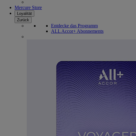
Mercure Store
Loyalität
Zurück
Entdecke das Programm
ALL Accor+ Abonnements