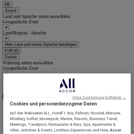
DE
Zurück
Land und Sprache unten auswählen
Geografische Zone
Land/Region - Sprache
Mein Land und meine Sprache bestätigen
EUR
(€)
Zurück
Währung unten auswählen
Geografische Zone
Währung
Meine Währung bestätigen
Ohne Zustimmung fortfahren →
Cookies und personenbezogene Daten
Auf den Webseiten ALL, HotelF1, Ibis, Pullman, Novotel, Mercure,
Homepage
MGallery, Sofitel, Movenpick, Mantra, Resorts, Business Travel,
Reiseführer
Meetings, Travelpros, Restaurants & Bars, Spa, Apartments &
Entdecken Sie die Vielfalt der Welt
Villen, Activities & Events, Limitless Experiences und Hera,
Accor
Erkunden Sie einen regionalen Markt in Lima und probieren