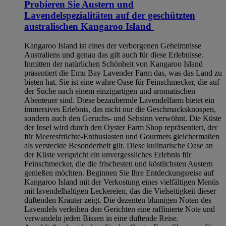
Probieren Sie Austern und
Lavendelspezialitäten auf der geschützten
australischen Kangaroo Island
Kangaroo Island ist eines der verborgenen Geheimnisse
Australiens und genau das gilt auch für diese Erlebnisse.
Inmitten der natürlichen Schönheit von Kangaroo Island
präsentiert die Emu Bay Lavender Farm das, was das Land zu
bieten hat. Sie ist eine wahre Oase für Feinschmecker, die auf
der Suche nach einem einzigartigen und aromatischen
Abenteuer sind. Diese bezaubernde Lavendelfarm bietet ein
immersives Erlebnis, das nicht nur die Geschmacksknospen,
sondern auch den Geruchs- und Sehsinn verwöhnt. Die Küste
der Insel wird durch den Oyster Farm Shop repräsentiert, der
für Meeresfrüchte-Enthusiasten und Gourmets gleichermaßen
als versteckte Besonderheit gilt. Diese kulinarische Oase an
der Küste verspricht ein unvergessliches Erlebnis für
Feinschmecker, die die frischesten und köstlichsten Austern
genießen möchten. Beginnen Sie Ihre Entdeckungsreise auf
Kangaroo Island mit der Verkostung eines vielfältigen Menüs
mit lavendelhaltigen Leckereien, das die Vielseitigkeit dieser
duftenden Kräuter zeigt. Die dezenten blumigen Noten des
Lavendels verleihen den Gerichten eine raffinierte Note und
verwandeln jeden Bissen in eine duftende Reise.