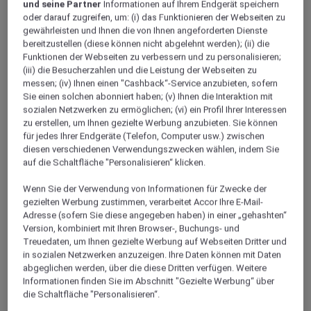
Sie zahlreiche peruanische Spezialitäten
und seine Partner
Informationen auf Ihrem Endgerät speichern
oder darauf zugreifen, um: (i) das Funktionieren der Webseiten zu
gewährleisten und Ihnen die von Ihnen angeforderten Dienste
bereitzustellen (diese können nicht abgelehnt werden); (ii) die
Funktionen der Webseiten zu verbessern und zu personalisieren;
(iii) die Besucherzahlen und die Leistung der Webseiten zu
messen; (iv) Ihnen einen "Cashback“-Service anzubieten, sofern
Sie einen solchen abonniert haben; (v) Ihnen die Interaktion mit
sozialen Netzwerken zu ermöglichen; (vi) ein Profil Ihrer Interessen
zu erstellen, um Ihnen gezielte Werbung anzubieten. Sie können
für jedes Ihrer Endgeräte (Telefon, Computer usw.) zwischen
diesen verschiedenen Verwendungszwecken wählen, indem Sie
auf die Schaltfläche "Personalisieren“ klicken.
Wenn Sie der Verwendung von Informationen für Zwecke der
gezielten Werbung zustimmen, verarbeitet Accor Ihre E-Mail-
Adresse (sofern Sie diese angegeben haben) in einer „gehashten“
Version, kombiniert mit Ihren Browser-, Buchungs- und
Treuedaten, um Ihnen gezielte Werbung auf Webseiten Dritter und
in sozialen Netzwerken anzuzeigen. Ihre Daten können mit Daten
abgeglichen werden, über die diese Dritten verfügen. Weitere
Informationen finden Sie im Abschnitt "Gezielte Werbung“ über
die Schaltfläche "Personalisieren“.