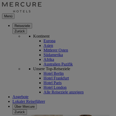
Menü
Reiseziele
Zurück
Kontinent
Europa
Asien
Mittlerer Osten
Südamerika
Afrika
Australien Pazifik
Unsere Top-Reiseziele
Hotel Berlin
Hotel Frankfurt
Hotel Paris
Hotel London
Alle Reiseziele anzeigen
Angebote
Lokaler Reiseführer
Über Mercure
Zurück