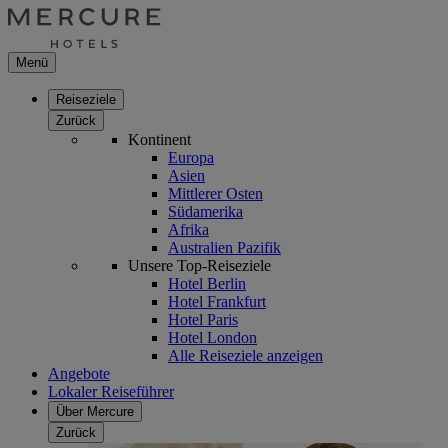
Menü
Reiseziele
Zurück
Kontinent
Europa
Asien
Mittlerer Osten
Südamerika
Afrika
Australien Pazifik
Unsere Top-Reiseziele
Hotel Berlin
Hotel Frankfurt
Hotel Paris
Hotel London
Alle Reiseziele anzeigen
Angebote
Lokaler Reiseführer
Über Mercure
Zurück