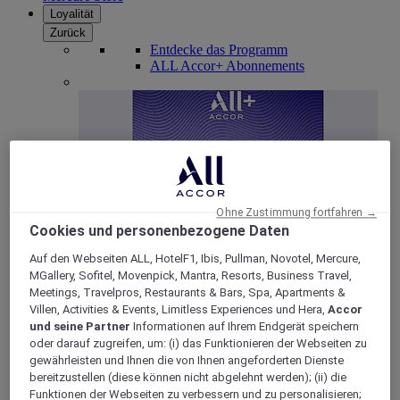
Loyalität
Zurück
Entdecke das Programm
ALL Accor+ Abonnements
Ohne Zustimmung fortfahren →
Cookies und personenbezogene Daten
Auf den Webseiten ALL, HotelF1, Ibis, Pullman, Novotel, Mercure,
ALL Accor+ Voyager
MGallery, Sofitel, Movenpick, Mantra, Resorts, Business Travel,
Meetings, Travelpros, Restaurants & Bars, Spa, Apartments &
15% rabatt das ganze Jahr
über auf Ihre Aufenthalte
Villen, Activities & Events, Limitless Experiences und Hera,
Accor
bei über 30 Marken
und seine Partner
Informationen auf Ihrem Endgerät speichern
oder darauf zugreifen, um: (i) das Funktionieren der Webseiten zu
JETZT ANMELDEN
gewährleisten und Ihnen die von Ihnen angeforderten Dienste
bereitzustellen (diese können nicht abgelehnt werden); (ii) die
Mehr
Funktionen der Webseiten zu verbessern und zu personalisieren;