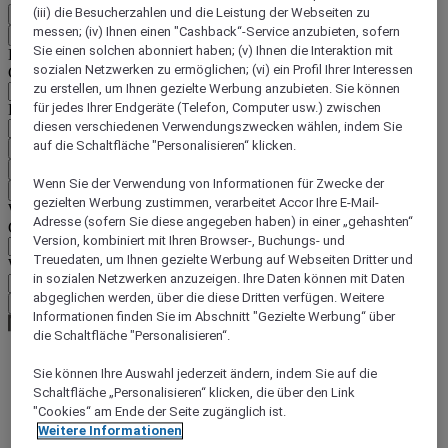
(iii) die Besucherzahlen und die Leistung der Webseiten zu
DE
messen; (iv) Ihnen einen "Cashback“-Service anzubieten, sofern
Zurück
Sie einen solchen abonniert haben; (v) Ihnen die Interaktion mit
Land und Sprache unten auswählen
sozialen Netzwerken zu ermöglichen; (vi) ein Profil Ihrer Interessen
Geografische Zone
zu erstellen, um Ihnen gezielte Werbung anzubieten. Sie können
für jedes Ihrer Endgeräte (Telefon, Computer usw.) zwischen
Land/Region - Sprache
diesen verschiedenen Verwendungszwecken wählen, indem Sie
auf die Schaltfläche "Personalisieren“ klicken.
Mein Land und meine Sprache bestätigen
EUR
(€)
Wenn Sie der Verwendung von Informationen für Zwecke der
Zurück
gezielten Werbung zustimmen, verarbeitet Accor Ihre E-Mail-
Währung unten auswählen
Adresse (sofern Sie diese angegeben haben) in einer „gehashten“
Geografische Zone
Version, kombiniert mit Ihren Browser-, Buchungs- und
Treuedaten, um Ihnen gezielte Werbung auf Webseiten Dritter und
Währung
in sozialen Netzwerken anzuzeigen. Ihre Daten können mit Daten
abgeglichen werden, über die diese Dritten verfügen. Weitere
Meine Währung bestätigen
Informationen finden Sie im Abschnitt "Gezielte Werbung“ über
die Schaltfläche "Personalisieren“.
Sie können Ihre Auswahl jederzeit ändern, indem Sie auf die
World
Schaltfläche „Personalisieren“ klicken, die über den Link
South America
"Cookies“ am Ende der Seite zugänglich ist.
Weitere Informationen