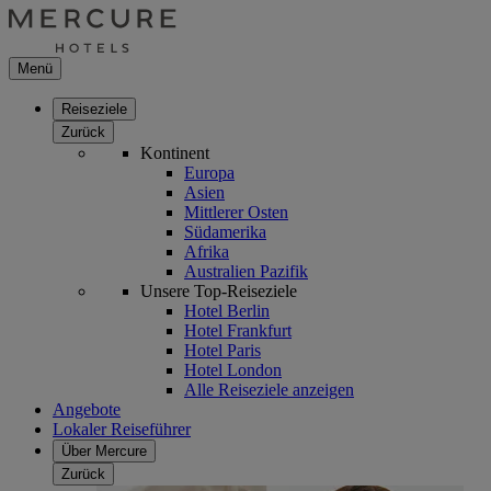
Menü
Reiseziele
Zurück
Kontinent
Europa
Asien
Mittlerer Osten
Südamerika
Afrika
Australien Pazifik
Unsere Top-Reiseziele
Hotel Berlin
Hotel Frankfurt
Hotel Paris
Hotel London
Alle Reiseziele anzeigen
Angebote
Lokaler Reiseführer
Über Mercure
Zurück