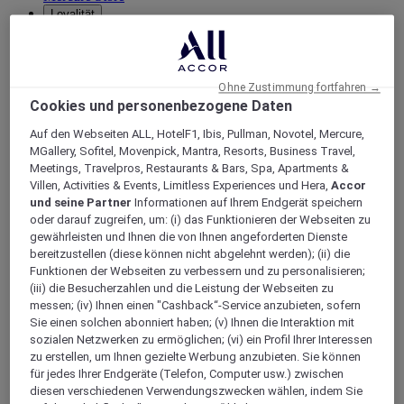
Loyalität
Zurück
Entdecke das Programm
ALL Accor+ Abonnements
Ohne Zustimmung fortfahren →
Cookies und personenbezogene Daten
Auf den Webseiten ALL, HotelF1, Ibis, Pullman, Novotel, Mercure,
MGallery, Sofitel, Movenpick, Mantra, Resorts, Business Travel,
Meetings, Travelpros, Restaurants & Bars, Spa, Apartments &
Villen, Activities & Events, Limitless Experiences und Hera,
Accor
und seine Partner
Informationen auf Ihrem Endgerät speichern
oder darauf zugreifen, um: (i) das Funktionieren der Webseiten zu
gewährleisten und Ihnen die von Ihnen angeforderten Dienste
bereitzustellen (diese können nicht abgelehnt werden); (ii) die
ALL Accor+ Voyager
Funktionen der Webseiten zu verbessern und zu personalisieren;
(iii) die Besucherzahlen und die Leistung der Webseiten zu
15% rabatt das ganze Jahr
über auf Ihre Aufenthalte
messen; (iv) Ihnen einen "Cashback“-Service anzubieten, sofern
bei über 30 Marken
Sie einen solchen abonniert haben; (v) Ihnen die Interaktion mit
sozialen Netzwerken zu ermöglichen; (vi) ein Profil Ihrer Interessen
JETZT ANMELDEN
zu erstellen, um Ihnen gezielte Werbung anzubieten. Sie können
für jedes Ihrer Endgeräte (Telefon, Computer usw.) zwischen
Mehr
diesen verschiedenen Verwendungszwecken wählen, indem Sie