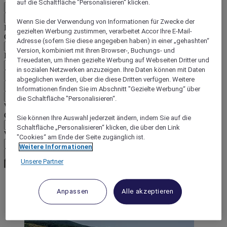
auf die Schaltfläche "Personalisieren“ klicken.
DE
Zurück
Wenn Sie der Verwendung von Informationen für Zwecke der
Land und Sprache unten auswählen
gezielten Werbung zustimmen, verarbeitet Accor Ihre E-Mail-
Geografische Zone
Adresse (sofern Sie diese angegeben haben) in einer „gehashten“
Version, kombiniert mit Ihren Browser-, Buchungs- und
Land/Region - Sprache
Treuedaten, um Ihnen gezielte Werbung auf Webseiten Dritter und
in sozialen Netzwerken anzuzeigen. Ihre Daten können mit Daten
Mein Land und meine Sprache bestätigen
abgeglichen werden, über die diese Dritten verfügen. Weitere
EUR
(€)
Informationen finden Sie im Abschnitt "Gezielte Werbung“ über
Zurück
die Schaltfläche "Personalisieren“.
Währung unten auswählen
Geografische Zone
Sie können Ihre Auswahl jederzeit ändern, indem Sie auf die
Schaltfläche „Personalisieren“ klicken, die über den Link
Währung
"Cookies“ am Ende der Seite zugänglich ist.
Weitere Informationen
Meine Währung bestätigen
Unsere Partner
Anpassen
Alle akzeptieren
World
Australia Pacific