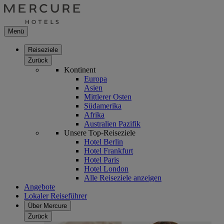
Menü
Reiseziele
Zurück
Kontinent
Europa
Asien
Mittlerer Osten
Südamerika
Afrika
Australien Pazifik
Unsere Top-Reiseziele
Hotel Berlin
Hotel Frankfurt
Hotel Paris
Hotel London
Alle Reiseziele anzeigen
Angebote
Lokaler Reiseführer
Über Mercure
Zurück