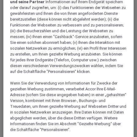
Biere im Herzen von Antwerpen
und seine Partner
Informationen auf Ihrem Endgerät speichern
oder darauf zugreifen, um: (i) das Funktionieren der Webseiten zu
gewährleisten und Ihnen die von Ihnen angeforderten Dienste
bereitzustellen (diese können nicht abgelehnt werden); (ii) die
Funktionen der Webseiten zu verbessern und zu personalisieren;
(iii) die Besucherzahlen und die Leistung der Webseiten zu
messen; (iv) Ihnen einen "Cashback“-Service anzubieten, sofern
Sie einen solchen abonniert haben; (v) Ihnen die Interaktion mit
sozialen Netzwerken zu ermöglichen; (vi) ein Profil Ihrer Interessen
zu erstellen, um Ihnen gezielte Werbung anzubieten. Sie können
für jedes Ihrer Endgeräte (Telefon, Computer usw.) zwischen
diesen verschiedenen Verwendungszwecken wählen, indem Sie
auf die Schaltfläche "Personalisieren“ klicken.
Wenn Sie der Verwendung von Informationen für Zwecke der
gezielten Werbung zustimmen, verarbeitet Accor Ihre E-Mail-
Adresse (sofern Sie diese angegeben haben) in einer „gehashten“
Version, kombiniert mit Ihren Browser-, Buchungs- und
Treuedaten, um Ihnen gezielte Werbung auf Webseiten Dritter und
in sozialen Netzwerken anzuzeigen. Ihre Daten können mit Daten
abgeglichen werden, über die diese Dritten verfügen. Weitere
Informationen finden Sie im Abschnitt "Gezielte Werbung“ über
die Schaltfläche "Personalisieren“.