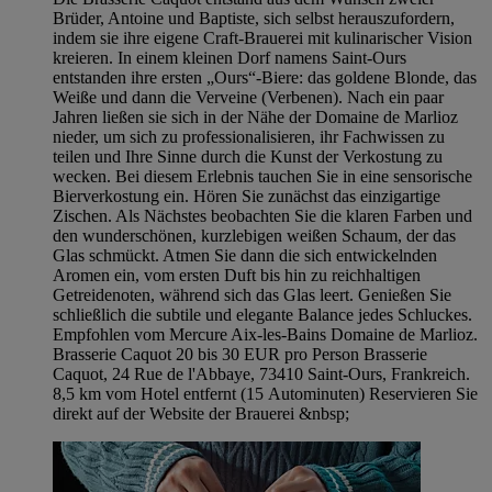
Brüder, Antoine und Baptiste, sich selbst herauszufordern,
indem sie ihre eigene Craft-Brauerei mit kulinarischer Vision
kreieren. In einem kleinen Dorf namens Saint-Ours
entstanden ihre ersten „Ours“-Biere: das goldene Blonde, das
Weiße und dann die Verveine (Verbenen). Nach ein paar
Jahren ließen sie sich in der Nähe der Domaine de Marlioz
nieder, um sich zu professionalisieren, ihr Fachwissen zu
teilen und Ihre Sinne durch die Kunst der Verkostung zu
wecken. Bei diesem Erlebnis tauchen Sie in eine sensorische
Bierverkostung ein. Hören Sie zunächst das einzigartige
Zischen. Als Nächstes beobachten Sie die klaren Farben und
den wunderschönen, kurzlebigen weißen Schaum, der das
Glas schmückt. Atmen Sie dann die sich entwickelnden
Aromen ein, vom ersten Duft bis hin zu reichhaltigen
Getreidenoten, während sich das Glas leert. Genießen Sie
schließlich die subtile und elegante Balance jedes Schluckes.
Empfohlen vom Mercure Aix-les-Bains Domaine de Marlioz.
Brasserie Caquot 20 bis 30 EUR pro Person Brasserie
Caquot, 24 Rue de l'Abbaye, 73410 Saint-Ours, Frankreich.
8,5 km vom Hotel entfernt (15 Autominuten) Reservieren Sie
direkt auf der Website der Brauerei &nbsp;