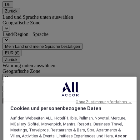
DE
Zurück
Land und Sprache unten auswählen
Geografische Zone
Land/Region - Sprache
Mein Land und meine Sprache bestätigen
EUR
(€)
Zurück
Währung unten auswählen
Geografische Zone
Währung
Meine Währung bestätigen
Ohne Zustimmung fortfahren →
Cookies und personenbezogene Daten
Auf den Webseiten ALL, HotelF1, Ibis, Pullman, Novotel, Mercure,
Homepage
MGallery, Sofitel, Movenpick, Mantra, Resorts, Business Travel,
Reiseführer
Meetings, Travelpros, Restaurants & Bars, Spa, Apartments &
Entdecken Sie die Vielfalt der Welt
Villen, Activities & Events, Limitless Experiences und Hera,
Accor
Entdecken Sie die Geheimnisse hinter dem Brauen belgischer