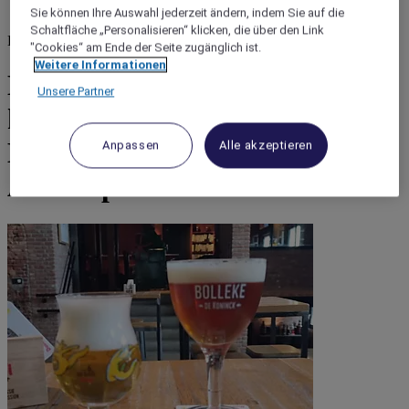
Sie können Ihre Auswahl jederzeit ändern, indem Sie auf die
Schaltfläche „Personalisieren“ klicken, die über den Link
Belgien
"Cookies“ am Ende der Seite zugänglich ist.
Weitere Informationen
Entdecken Sie die Geheimnisse
Unsere Partner
hinter dem Brauen belgischer
Biere im Herzen von
Anpassen
Alle akzeptieren
Antwerpen