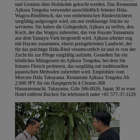
und Gemüse über Holzkohle gekocht werden. Das Restaurant
Ajikura Tengoku verwendet ausschließlich feinstes Hida-
Wagyu-Rindfleisch, das von einheimischen Rinderzüchtern
sorgfältig aufgezogen wird, um nur erstklassige Stücke zu
servieren. Sie haben die Gelegenheit, Ajikura zu treffen, den
Koch, der das Wagyu zubereitet, das von Hayato Yamamura
aus dem Yamayu-Vieh hergestellt wird. Ajikura arbeitet eng
mit Hayato zusammen, einem preisgekrönten Landwirt, der
für das prächtige Hida-Rind verantwortlich ist und es von der
Zucht bis zur Pflege sorgfältig aufzieht. Genießen Sie ein
köstliches Mittagessen im Ajikura Tengoku, bei dem Sie
feinstes Fleisch probieren, das sorgfältig mit traditionellen
japanischen Methoden zubereitet wird. Empfohlen vom
Mercure Hida Takayama. Restaurant Ajikura Tengoku Ab
2.000 JPY für ein Hauptgericht 4 Chome-308
Hanasatomachi, Takayama, Gifu 506-0026, Japan 30 m vom
Hotel entfernt Buchen Sie telefonisch unter +81 577-37-1129