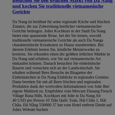
Besuchen Sie den örtlichen Markt von Da Nang
und kochen Sie traditionelle vietnamesische
Gerichte
Da Nang ist berühmt für seine regionale Küche und frischen
Zutaten, die zur Zubereitung herrlicher vietnamesischer
Gerichte beitragen. Jolies Kochkurs in der Stadt Da Nang
bietet eine spannende Reise, bei der Sie lernen, sowohl
traditionelle vietnamesische Gerichte als auch Da Nangs
charakteristische Kreationen zu Hause zuzubereiten. Bei
diesem Erlebnis lernen Sie, köstliche Meisterwerke zu
kreieren. Sie erkunden einen der größten örtlichen Märkte in
Da Nang und erfahren, wie Sie auf vietnamesische Art
einkaufen können. Danach besuchen Sie einheimische
Bauern und versuchen sich an der Landwirtschaft. Sie
erhalten während Ihres Besuchs im Biogarten der
Einheimischen in Da Nang Einblicke in regionales Gemüse.
Dann bereiten Sie mit all Ihren frischen und regionalen
Produkten dank der wertvollen Informationen von Jolie Ihre
eigene Mahlzeit zu. Empfohlen vom Mercure Danang French
Village Bana Hills. Kochkurs mit Jolie in Da Nang Ab
40 USD pro Person 10 Trần Quốc Toản, Hải Châu 1, Hải
Châu, Đà Nẵng 550000 37 km vom Hotel entfernt Direkt auf
Jolies Website buchen