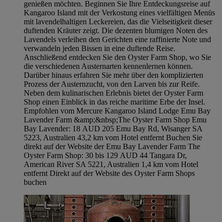
genießen möchten. Beginnen Sie Ihre Entdeckungsreise auf
Kangaroo Island mit der Verkostung eines vielfältigen Menüs
mit lavendelhaltigen Leckereien, das die Vielseitigkeit dieser
duftenden Kräuter zeigt. Die dezenten blumigen Noten des
Lavendels verleihen den Gerichten eine raffinierte Note und
verwandeln jeden Bissen in eine duftende Reise.
Anschließend entdecken Sie den Oyster Farm Shop, wo Sie
die verschiedenen Austernarten kennenlernen können.
Darüber hinaus erfahren Sie mehr über den komplizierten
Prozess der Austernzucht, von den Larven bis zur Reife.
Neben dem kulinarischen Erlebnis bietet der Oyster Farm
Shop einen Einblick in das reiche maritime Erbe der Insel.
Empfohlen vom Mercure Kangaroo Island Lodge Emu Bay
Lavender Farm &amp;&nbsp;The Oyster Farm Shop Emu
Bay Lavender: 18 AUD 205 Emu Bay Rd, Wisanger SA
5223, Australien 43,2 km vom Hotel entfernt Buchen Sie
direkt auf der Website der Emu Bay Lavender Farm The
Oyster Farm Shop: 30 bis 129 AUD 44 Tangara Dr,
American River SA 5221, Australien 1,4 km vom Hotel
entfernt Direkt auf der Website des Oyster Farm Shops
buchen