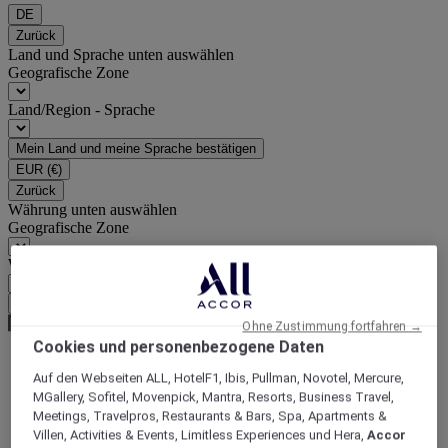
DE
Zurück
Land und Sprache unten auswählen
Geografische Zone
Land/Region - Sprache
Mein Land und meine Sprache bestätigen
EUR
(€)
Zurück
Währung unten auswählen
Geografische Zone
Währung
Meine Währung bestätigen
Ohne Zustimmung fortfahren →
Cookies und personenbezogene Daten
Auf den Webseiten ALL, HotelF1, Ibis, Pullman, Novotel, Mercure,
Homepage
MGallery, Sofitel, Movenpick, Mantra, Resorts, Business Travel,
Reiseführer
Meetings, Travelpros, Restaurants & Bars, Spa, Apartments &
Entdecken Sie die Vielfalt der Welt
Villen, Activities & Events, Limitless Experiences und Hera,
Accor
Probieren Sie die kolumbianische Küche in einem