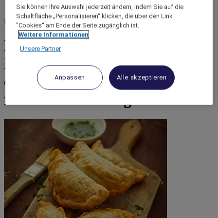
Sie können Ihre Auswahl jederzeit ändern, indem Sie auf die
Schaltfläche „Personalisieren“ klicken, die über den Link
Kolumbien
"Cookies“ am Ende der Seite zugänglich ist.
Weitere Informationen
Probieren Sie die
Unsere Partner
kolumbianische Küche in
einem historischen Restaurant
Anpassen
Alle akzeptieren
im Herzen von Bogotá