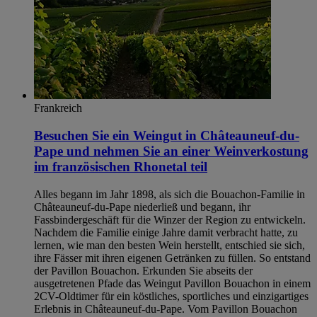
Frankreich
Besuchen Sie ein Weingut in Châteauneuf-du-
Pape und nehmen Sie an einer Weinverkostung
im französischen Rhonetal teil
Alles begann im Jahr 1898, als sich die Bouachon-Familie in
Châteauneuf-du-Pape niederließ und begann, ihr
Fassbindergeschäft für die Winzer der Region zu entwickeln.
Nachdem die Familie einige Jahre damit verbracht hatte, zu
lernen, wie man den besten Wein herstellt, entschied sie sich,
ihre Fässer mit ihren eigenen Getränken zu füllen. So entstand
der Pavillon Bouachon. Erkunden Sie abseits der
ausgetretenen Pfade das Weingut Pavillon Bouachon in einem
2CV-Oldtimer für ein köstliches, sportliches und einzigartiges
Erlebnis in Châteauneuf-du-Pape. Vom Pavillon Bouachon