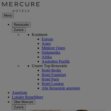
Menü
Reiseziele
Zurück
Kontinent
Europa
Asien
Mittlerer Osten
Südamerika
Afrika
Australien Pazifik
Unsere Top-Reiseziele
Hotel Berlin
Hotel Frankfurt
Hotel Paris
Hotel London
Alle Reiseziele anzeigen
Angebote
Lokaler Reiseführer
Über Mercure
Zurück