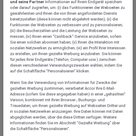
historischen Restaurant im Herzen von Bogotá
und seine Partner
Informationen auf Ihrem Endgerät speichern
oder darauf zugreifen, um: (i) das Funktionieren der Webseiten zu
gewährleisten und Ihnen die von Ihnen angeforderten Dienste
bereitzustellen (diese können nicht abgelehnt werden); (ii) die
Funktionen der Webseiten zu verbessern und zu personalisieren;
(iii) die Besucherzahlen und die Leistung der Webseiten zu
messen; (iv) Ihnen einen "Cashback“-Service anzubieten, sofern
Sie einen solchen abonniert haben; (v) Ihnen die Interaktion mit
sozialen Netzwerken zu ermöglichen; (vi) ein Profil Ihrer Interessen
zu erstellen, um Ihnen gezielte Werbung anzubieten. Sie können
für jedes Ihrer Endgeräte (Telefon, Computer usw.) zwischen
diesen verschiedenen Verwendungszwecken wählen, indem Sie
auf die Schaltfläche "Personalisieren“ klicken.
Wenn Sie der Verwendung von Informationen für Zwecke der
gezielten Werbung zustimmen, verarbeitet Accor Ihre E-Mail-
Adresse (sofern Sie diese angegeben haben) in einer „gehashten“
Version, kombiniert mit Ihren Browser-, Buchungs- und
Treuedaten, um Ihnen gezielte Werbung auf Webseiten Dritter und
in sozialen Netzwerken anzuzeigen. Ihre Daten können mit Daten
abgeglichen werden, über die diese Dritten verfügen. Weitere
Informationen finden Sie im Abschnitt "Gezielte Werbung“ über
die Schaltfläche "Personalisieren“.