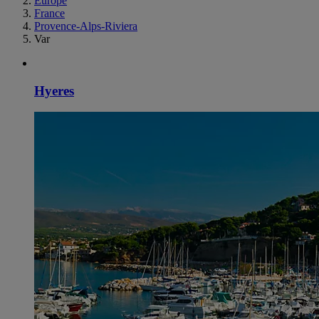
Europe
France
Provence-Alps-Riviera
Var
Hyeres