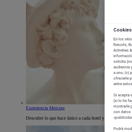
Cookies
En los siti
Resorts, B
Activities 
información
solicita (n
audiencia y
a uno; (v) 
ofrecerle p
entre esto
Si acepta e
(si lo ha f
mostrarle 
Experiencia Mercure
con datos 
«publicidad
Descubre lo que hace único a cada hotel y estancia Merc
Podrá modi