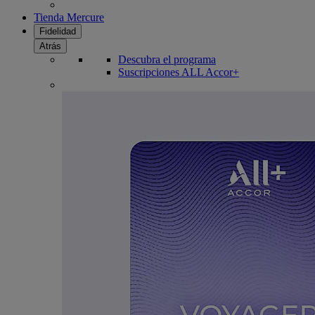
Tienda Mercure
Fidelidad
Atrás
Descubra el programa
Suscripciones ALL Accor+