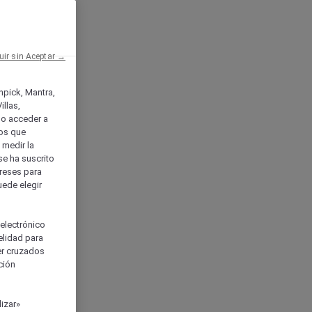
uir sin Aceptar →
enpick, Mantra,
llas,
o acceder a
ios que
) medir la
se ha suscrito
tereses para
uede elegir
 electrónico
elidad para
ser cruzados
ción
izar»