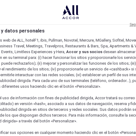
Seg
 y datos personales
os web de ALL, hotelF1, ibis, Pullman, Novotel, Mercure, MGallery, Sofitel, Mov
usiness Travel, Meetings, Travelpros, Restaurants & Bars, Spa, Apartments & Vi
& Events, Limitless Experiences y Hera,
Accor y sus socios
desean almacenar 
 en su terminal para: (i) hacer funcionar los sitios y proporcionarle los servic
o puede rechazarlos); (ii) mejorar y personalizar las funciones de los sitios; (iii
 el rendimiento de los sitios; (iv) proporcionarle un servicio de «cashback» si 
permitirle interactuar con las redes sociales; (vi) establecer un perfil de sus in
ublicidad dirigida. Para cada uno de sus terminales (teléfono, ordenador...), p
s diferentes usos haciendo clic en el botón «Personalizar».
l uso de información con fines de publicidad dirigida, Accor tratará su correo
acilitado) en versión «hash», asociado a sus datos de navegación, reserva y fid
publicidad dirigida en sitios de terceros y redes sociales. Sus datos podrán 
de los que dispongan dichos terceros. Para más información, consulte la sec
 dirigida» a través del botón «Personalizar».
ure
ficar sus opciones en cualquier momento haciendo clic en el botón «Personal