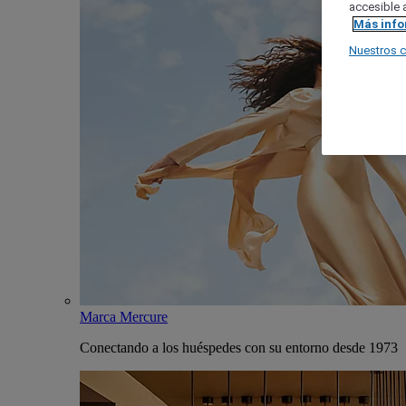
accesible a
Más inf
Nuestros 
Marca Mercure
Conectando a los huéspedes con su entorno desde 1973