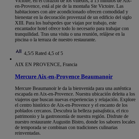
Victoire, en el corazón de los viñedos, a 15 minutos de Aix-
en-Provence, está al pie de la montaña Ste Victoire. Las
habitaciones con aire acondicionado ofrecen comodidad y
bienestar en la decoración provenzal de un edificio del siglo
XIII. Para los huéspedes que viajan por trabajo, este
encantador hotel ofrece todo lo necesario para trabajar con
tranquilidad. Tras una visita o una reunión, relájese en la
piscina o la terraza de nuestro restaurante.
4,5/5
Rated 4,5 of 5
AIX EN PROVENCE, Francia
Mercure Aix-en-Provence Beaumanoir
Mercure Beaumanoir le da la bienvenida para una auténtica
escapada en Aix-en-Provence. Nuestra ubicación deleita a los
viajeros que buscan nuevas experiencias y relajación. Explore
el centro histórico de Aix-en-Provence y el encanto de los
poblados cercanos. Descubra la belleza paisajística, el rico
patrimonio y la gastronomía de nuestra región. Disfrute de
nuestro restaurante Augustin Bistro, donde los sabores locales
de temporada se combinan con tradiciones culinarias
reinventadas.