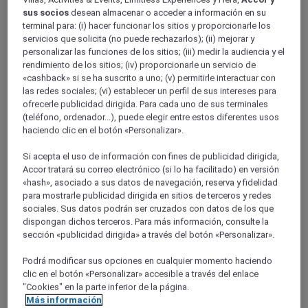
Provence-Alps-Riviera
sus socios
desean almacenar o acceder a información en su
terminal para: (i) hacer funcionar los sitios y proporcionarle los
servicios que solicita (no puede rechazarlos); (ii) mejorar y
personalizar las funciones de los sitios; (iii) medir la audiencia y el
rendimiento de los sitios; (iv) proporcionarle un servicio de
«cashback» si se ha suscrito a uno; (v) permitirle interactuar con
las redes sociales; (vi) establecer un perfil de sus intereses para
ofrecerle publicidad dirigida. Para cada uno de sus terminales
(teléfono, ordenador...), puede elegir entre estos diferentes usos
haciendo clic en el botón «Personalizar».
Bouches Du Rhône
Si acepta el uso de información con fines de publicidad dirigida,
Accor tratará su correo electrónico (si lo ha facilitado) en versión
«hash», asociado a sus datos de navegación, reserva y fidelidad
para mostrarle publicidad dirigida en sitios de terceros y redes
sociales. Sus datos podrán ser cruzados con datos de los que
dispongan dichos terceros. Para más información, consulte la
sección «publicidad dirigida» a través del botón «Personalizar».
Podrá modificar sus opciones en cualquier momento haciendo
clic en el botón «Personalizar» accesible a través del enlace
"Cookies" en la parte inferior de la página.
Vaucluse
Más información