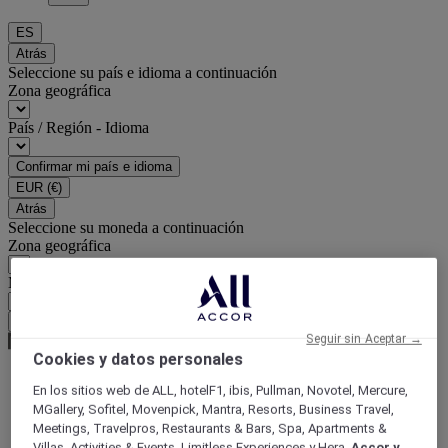
ES
Atrás
Seleccione su país e idioma a continuación
Zona geográfica
País / Región - Idioma
Confirmar mi país e idioma
EUR
(€)
Atrás
Seleccione su moneda a continuación
Zona geográfica
Moneda
Confirmar mi moneda
Seguir sin Aceptar →
Cookies y datos personales
En los sitios web de ALL, hotelF1, ibis, Pullman, Novotel, Mercure,
World
MGallery, Sofitel, Movenpick, Mantra, Resorts, Business Travel,
Europe
Meetings, Travelpros, Restaurants & Bars, Spa, Apartments &
France
Villas, Activities & Events, Limitless Experiences y Hera,
Accor y