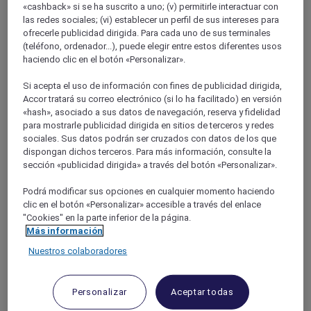
«cashback» si se ha suscrito a uno; (v) permitirle interactuar con
las redes sociales; (vi) establecer un perfil de sus intereses para
ofrecerle publicidad dirigida. Para cada uno de sus terminales
(teléfono, ordenador...), puede elegir entre estos diferentes usos
haciendo clic en el botón «Personalizar».
Si acepta el uso de información con fines de publicidad dirigida,
Accor tratará su correo electrónico (si lo ha facilitado) en versión
«hash», asociado a sus datos de navegación, reserva y fidelidad
para mostrarle publicidad dirigida en sitios de terceros y redes
NORTE-PASO DE CALAIS
sociales. Sus datos podrán ser cruzados con datos de los que
dispongan dichos terceros. Para más información, consulte la
sección «publicidad dirigida» a través del botón «Personalizar».
Podrá modificar sus opciones en cualquier momento haciendo
clic en el botón «Personalizar» accesible a través del enlace
"Cookies" en la parte inferior de la página.
Más información
Nuestros colaboradores
BORGOÑA
Personalizar
Aceptar todas