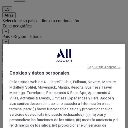
ES
Atrás
Seleccione su país e idioma a continuación
Zona geográfica
País / Región - Idioma
Confirmar mi país e idioma
EUR
(€)
Atrás
Seleccione su moneda a continuación
Seguir sin Aceptar →
Zona geográfica
Cookies y datos personales
Moneda
En los sitios web de ALL, hotelF1, ibis, Pullman, Novotel, Mercure,
MGallery, Sofitel, Movenpick, Mantra, Resorts, Business Travel,
Confirmar mi moneda
Meetings, Travelpros, Restaurants & Bars, Spa, Apartments &
Villas, Activities & Events, Limitless Experiences y Hera,
Accor y
sus socios
desean almacenar o acceder a información en su
terminal para: (i) hacer funcionar los sitios y proporcionarle los
World
servicios que solicita (no puede rechazarlos); (ii) mejorar y
Europe
personalizar las funciones de los sitios; (iii) medir la audiencia y el
France
rendimiento de los sitios; (iv) proporcionarle un servicio de