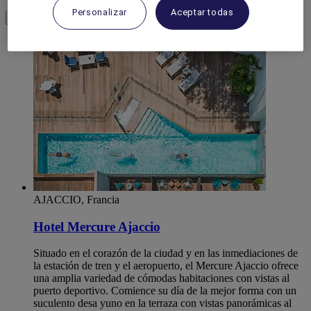
Personalizar
Aceptar todas
Load More
See more items
AJACCIO, Francia
Hotel Mercure Ajaccio
Situado en el corazón de la ciudad y en las inmediaciones de
la estación de tren y el aeropuerto, el Mercure Ajaccio ofrece
una amplia variedad de cómodas habitaciones con vistas al
puerto deportivo. Comience su día de la mejor forma con un
suculento desa yuno en la terraza con vistas panorámicas al