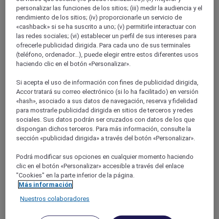
Corsica
personalizar las funciones de los sitios; (iii) medir la audiencia y el
rendimiento de los sitios; (iv) proporcionarle un servicio de
«cashback» si se ha suscrito a uno; (v) permitirle interactuar con
las redes sociales; (vi) establecer un perfil de sus intereses para
ofrecerle publicidad dirigida. Para cada uno de sus terminales
(teléfono, ordenador...), puede elegir entre estos diferentes usos
haciendo clic en el botón «Personalizar».
Si acepta el uso de información con fines de publicidad dirigida,
Accor tratará su correo electrónico (si lo ha facilitado) en versión
«hash», asociado a sus datos de navegación, reserva y fidelidad
CORSE DU NORD
para mostrarle publicidad dirigida en sitios de terceros y redes
sociales. Sus datos podrán ser cruzados con datos de los que
dispongan dichos terceros. Para más información, consulte la
sección «publicidad dirigida» a través del botón «Personalizar».
Podrá modificar sus opciones en cualquier momento haciendo
clic en el botón «Personalizar» accesible a través del enlace
"Cookies" en la parte inferior de la página.
Más información
Nuestros colaboradores
Corse Du Sud