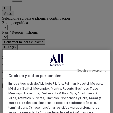
ES
Atrás
Seleccione su país e idioma a continuación
Zona geográfica
País / Región - Idioma
Confirmar mi país e idioma
EUR
(€)
Atrás
Seleccione su moneda a continuación
Zona geográfica
Seguir sin Aceptar →
Moneda
Cookies y datos personales
Confirmar mi moneda
En los sitios web de ALL, hotelF1, ibis, Pullman, Novotel, Mercure,
MGallery, Sofitel, Movenpick, Mantra, Resorts, Business Travel,
Meetings, Travelpros, Restaurants & Bars, Spa, Apartments &
Villas, Activities & Events, Limitless Experiences y Hera,
Accor y
World
sus socios
desean almacenar o acceder a información en su
Europe
terminal para: (i) hacer funcionar los sitios y proporcionarle los
France
servicios que solicita (no puede rechazarlos); (ii) mejorar y