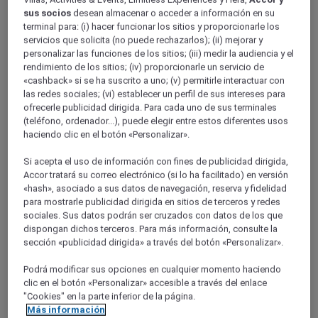
Lower-Normandy
sus socios
desean almacenar o acceder a información en su
terminal para: (i) hacer funcionar los sitios y proporcionarle los
servicios que solicita (no puede rechazarlos); (ii) mejorar y
personalizar las funciones de los sitios; (iii) medir la audiencia y el
rendimiento de los sitios; (iv) proporcionarle un servicio de
«cashback» si se ha suscrito a uno; (v) permitirle interactuar con
las redes sociales; (vi) establecer un perfil de sus intereses para
ofrecerle publicidad dirigida. Para cada uno de sus terminales
(teléfono, ordenador...), puede elegir entre estos diferentes usos
haciendo clic en el botón «Personalizar».
MANCHE
Si acepta el uso de información con fines de publicidad dirigida,
Accor tratará su correo electrónico (si lo ha facilitado) en versión
«hash», asociado a sus datos de navegación, reserva y fidelidad
para mostrarle publicidad dirigida en sitios de terceros y redes
sociales. Sus datos podrán ser cruzados con datos de los que
dispongan dichos terceros. Para más información, consulte la
sección «publicidad dirigida» a través del botón «Personalizar».
Podrá modificar sus opciones en cualquier momento haciendo
clic en el botón «Personalizar» accesible a través del enlace
"Cookies" en la parte inferior de la página.
CALVADOS
Más información