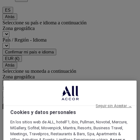
ES
Atrás
Seleccione su país e idioma a continuación
Zona geográfica
País / Región - Idioma
Confirmar mi país e idioma
EUR
(€)
Atrás
Seleccione su moneda a continuación
Zona geográfica
Moneda
Confirmar mi moneda
Seguir sin Aceptar →
Cookies y datos personales
En los sitios web de ALL, hotelF1, ibis, Pullman, Novotel, Mercure,
World
MGallery, Sofitel, Movenpick, Mantra, Resorts, Business Travel,
Europe
Meetings, Travelpros, Restaurants & Bars, Spa, Apartments &
France
Villas, Activities & Events, Limitless Experiences y Hera,
Accor y