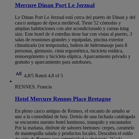
Mercure Dinan Port Le Jerzual
Le Dinan Port Le Jerzual está cerca del puerto de Dinan y del
casco antiguo de época medieval. Tiene 52 cómodas y
amplias habitaciones con aire acondicionado y camas king
size. Este hotel de 4 estrellas tiene bar con vistas al puerto, 3
salas de reuniones grandes y equipadas, piscina exterior
climatizada (en temporada), bañera de hidromasaje para 8
personas, gimnasio, cinta ergométrica, bicicleta estática,
remoergómetro y bicicleta elíptica. Aparcamiento privado y
gratuito y aparcamiento para autobuses.
4,8/5
Rated 4,8 of 5
RENNES, Francia
Hotel Mercure Rennes Place Bretagne
En pleno casco antiguo de Rennes, el encanto de antaño se
une a la comodidad de hoy. Detrás de una fachada catalogada
se encuentra nuestro hotel luminoso, tranquilo y encantador.
Por la mañana, disfrute de sabores bretones: crepes, caramelo
de mantequilla salada y productos locales. Descubra el estilo
de vida de Rennes con autenticidad y elegancia. "Cada