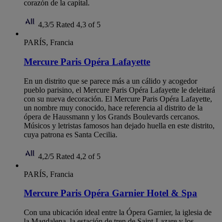
corazón de la capital.
4,3/5
Rated 4,3 of 5
PARÍS, Francia
Mercure Paris Opéra Lafayette
En un distrito que se parece más a un cálido y acogedor
pueblo parisino, el Mercure Paris Opéra Lafayette le deleitará
con su nueva decoración. El Mercure Paris Opéra Lafayette,
un nombre muy conocido, hace referencia al distrito de la
ópera de Haussmann y los Grands Boulevards cercanos.
Músicos y letristas famosos han dejado huella en este distrito,
cuya patrona es Santa Cecilia.
4,2/5
Rated 4,2 of 5
PARÍS, Francia
Mercure Paris Opéra Garnier Hotel & Spa
Con una ubicación ideal entre la Ópera Garnier, la iglesia de
la Magdalena, la estación de tren de Saint-Lazare y los