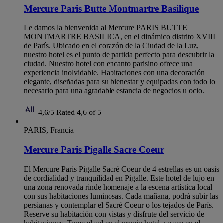
Mercure Paris Butte Montmartre Basilique
Le damos la bienvenida al Mercure PARIS BUTTE
MONTMARTRE BASILICA, en el dinámico distrito XVIII
de París. Ubicado en el corazón de la Ciudad de la Luz,
nuestro hotel es el punto de partida perfecto para descubrir la
ciudad. Nuestro hotel con encanto parisino ofrece una
experiencia inolvidable. Habitaciones con una decoración
elegante, diseñadas para su bienestar y equipadas con todo lo
necesario para una agradable estancia de negocios u ocio.
4,6/5
Rated 4,6 of 5
PARIS, Francia
Mercure Paris Pigalle Sacre Coeur
El Mercure Paris Pigalle Sacré Coeur de 4 estrellas es un oasis
de cordialidad y tranquilidad en Pigalle. Este hotel de lujo en
una zona renovada rinde homenaje a la escena artística local
con sus habitaciones luminosas. Cada mañana, podrá subir las
persianas y contemplar el Sacré Coeur o los tejados de París.
Reserve su habitación con vistas y disfrute del servicio de
habitaciones. Tome el sol en el propio hotel, ya sea en el