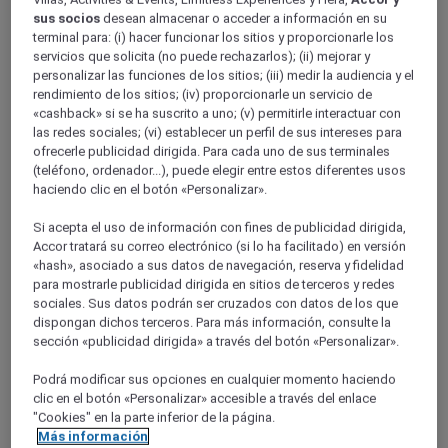
Picardy
sus socios
desean almacenar o acceder a información en su
terminal para: (i) hacer funcionar los sitios y proporcionarle los
servicios que solicita (no puede rechazarlos); (ii) mejorar y
personalizar las funciones de los sitios; (iii) medir la audiencia y el
rendimiento de los sitios; (iv) proporcionarle un servicio de
«cashback» si se ha suscrito a uno; (v) permitirle interactuar con
las redes sociales; (vi) establecer un perfil de sus intereses para
ofrecerle publicidad dirigida. Para cada uno de sus terminales
(teléfono, ordenador...), puede elegir entre estos diferentes usos
haciendo clic en el botón «Personalizar».
SOMME
Si acepta el uso de información con fines de publicidad dirigida,
Accor tratará su correo electrónico (si lo ha facilitado) en versión
«hash», asociado a sus datos de navegación, reserva y fidelidad
para mostrarle publicidad dirigida en sitios de terceros y redes
sociales. Sus datos podrán ser cruzados con datos de los que
dispongan dichos terceros. Para más información, consulte la
sección «publicidad dirigida» a través del botón «Personalizar».
Podrá modificar sus opciones en cualquier momento haciendo
clic en el botón «Personalizar» accesible a través del enlace
"Cookies" en la parte inferior de la página.
AISNE
Más información