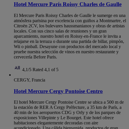
Hotel Mercure París Roissy Charles de Gaulle
El Mercure Paris Roissy Charles de Gaulle le sumerge en una
atmósfera parisina por excelencia con guiños a Montmartre, el
Citroën 2CV, los bulevares haussmanianos y obras de artistas
locales. Con sus cinco salas de reuniones y un gran
aparcamiento, nuestro hotel en Roissy-en-France le invita a
relajarse en la terraza o durante una partida de billar, pimpón,
Wii o pinball. Desayune con productos del mercado local y
pruebe nuestra selección de vinos en nuestro restaurante y
cervecería Before Paris.
4,1/5
Rated 4,1 of 5
CERGY, Francia
Hotel Mercure Cergy Pontoise Centro
El hotel Mercure Cergy Pontoise Centre se ubica a 500 m de
la estación de RER A Cergy Préfecture, a 35 km de París, a
40 min de los aeropuertos CDG y Orly y de los parques de
exposiciones Villepinte y Le Bourget. Este hotel ofrece
habitaciones elegantemente decoradas con aire
acondicionado. Una cálida bienvenida, productos de gran