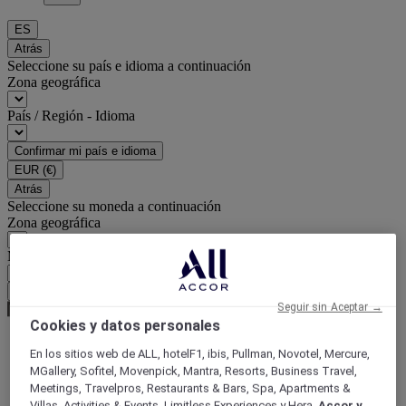
ES
Atrás
Seleccione su país e idioma a continuación
Zona geográfica
País / Región - Idioma
Confirmar mi país e idioma
EUR
(€)
Atrás
Seleccione su moneda a continuación
Zona geográfica
Moneda
Confirmar mi moneda
Seguir sin Aceptar →
Cookies y datos personales
En los sitios web de ALL, hotelF1, ibis, Pullman, Novotel, Mercure,
World
MGallery, Sofitel, Movenpick, Mantra, Resorts, Business Travel,
Europe
Meetings, Travelpros, Restaurants & Bars, Spa, Apartments &
France
Villas, Activities & Events, Limitless Experiences y Hera,
Accor y