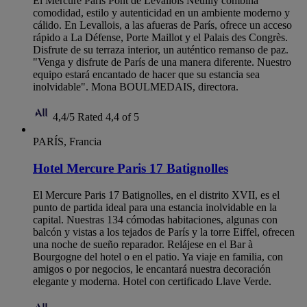
El Mercure Paris Pont de Levallois Neuilly combina
comodidad, estilo y autenticidad en un ambiente moderno y
cálido. En Levallois, a las afueras de París, ofrece un acceso
rápido a La Défense, Porte Maillot y el Palais des Congrès.
Disfrute de su terraza interior, un auténtico remanso de paz.
"Venga y disfrute de París de una manera diferente. Nuestro
equipo estará encantado de hacer que su estancia sea
inolvidable". Mona BOULMEDAIS, directora.
4,4/5
Rated 4,4 of 5
PARÍS, Francia
Hotel Mercure Paris 17 Batignolles
El Mercure Paris 17 Batignolles, en el distrito XVII, es el
punto de partida ideal para una estancia inolvidable en la
capital. Nuestras 134 cómodas habitaciones, algunas con
balcón y vistas a los tejados de París y la torre Eiffel, ofrecen
una noche de sueño reparador. Relájese en el Bar à
Bourgogne del hotel o en el patio. Ya viaje en familia, con
amigos o por negocios, le encantará nuestra decoración
elegante y moderna. Hotel con certificado Llave Verde.