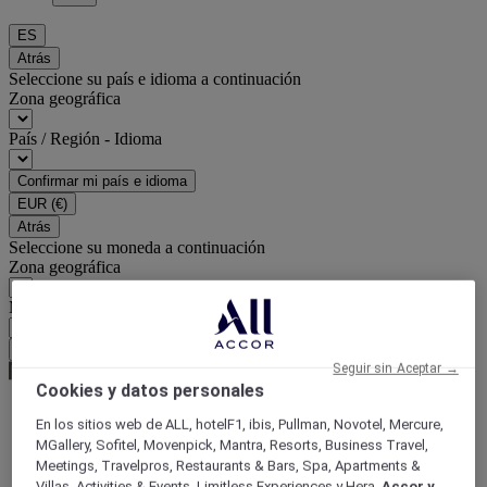
ES
Atrás
Seleccione su país e idioma a continuación
Zona geográfica
País / Región - Idioma
Confirmar mi país e idioma
EUR
(€)
Atrás
Seleccione su moneda a continuación
Zona geográfica
Moneda
Confirmar mi moneda
Seguir sin Aceptar →
Cookies y datos personales
En los sitios web de ALL, hotelF1, ibis, Pullman, Novotel, Mercure,
World
MGallery, Sofitel, Movenpick, Mantra, Resorts, Business Travel,
Europe
Meetings, Travelpros, Restaurants & Bars, Spa, Apartments &
France
Villas, Activities & Events, Limitless Experiences y Hera,
Accor y