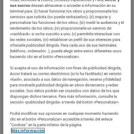
Provence-Alps-Riviera
sus socios
desean almacenar o acceder a información en su
Var
terminal para: (i) hacer funcionar los sitios y proporcionarle los
Brignoles
servicios que solicita (no puede rechazarlos); (ii) mejorar y
personalizar las funciones de los sitios; (iii) medir la audiencia y el
rendimiento de los sitios; (iv) proporcionarle un servicio de
«cashback» si se ha suscrito a uno; (v) permitirle interactuar con
las redes sociales; (vi) establecer un perfil de sus intereses para
ofrecerle publicidad dirigida. Para cada uno de sus terminales
(teléfono, ordenador...), puede elegir entre estos diferentes usos
haciendo clic en el botón «Personalizar».
Si acepta el uso de información con fines de publicidad dirigida,
Accor tratará su correo electrónico (si lo ha facilitado) en versión
«hash», asociado a sus datos de navegación, reserva y fidelidad
para mostrarle publicidad dirigida en sitios de terceros y redes
BRIGNOLES, Francia
sociales. Sus datos podrán ser cruzados con datos de los que
dispongan dichos terceros. Para más información, consulte la
Mercure Brignoles Golf de Barbaroux & Spa
sección «publicidad dirigida» a través del botón «Personalizar».
Podrá modificar sus opciones en cualquier momento haciendo
Situado a 1 hora del aeropuerto y en el corazón del bosque,
este hotel ofrece el espacio idóneo para descansar y disfrutar
clic en el botón «Personalizar» accesible a través del enlace
de actividades de ocio con una piscina al aire libre, en la pista
"Cookies" en la parte inferior de la página.
de tenis o en el frondoso campo de golf. Este exuberante
Más información