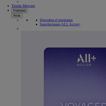
Tienda Mercure
Fidelidad
Atrás
Descubra el programa
Suscripciones ALL Accor+