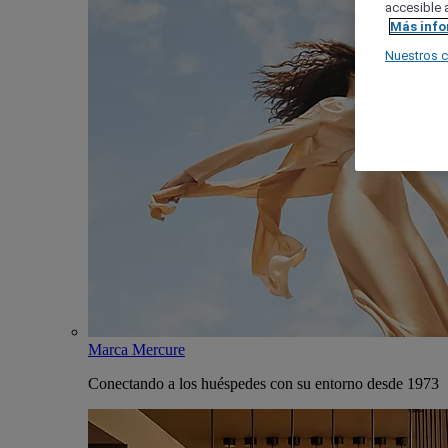
accesible a
Más inf
Nuestros 
Marca Mercure
Conectando a los huéspedes con su entorno desde 1973