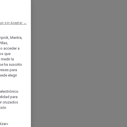
uir sin Aceptar →
enpick, Mantra,
llas,
o acceder a
ios que
) medir la
se ha suscrito
tereses para
uede elegir
 electrónico
elidad para
ser cruzados
ción
izar»