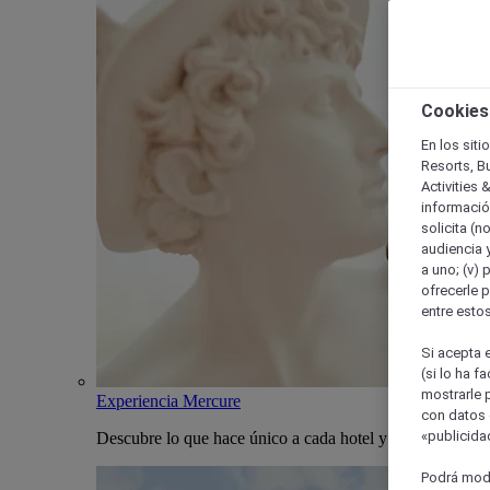
Cookies
En los siti
Resorts, B
Activities 
información
solicita (n
audiencia y
a uno; (v) 
ofrecerle p
entre esto
Si acepta e
(si lo ha f
mostrarle 
Experiencia Mercure
con datos 
«publicidad
Descubre lo que hace único a cada hotel y estancia Merc
Podrá modi