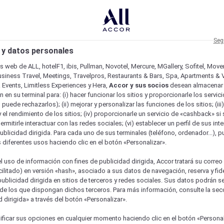
Seg
 y datos personales
os web de ALL, hotelF1, ibis, Pullman, Novotel, Mercure, MGallery, Sofitel, Mov
usiness Travel, Meetings, Travelpros, Restaurants & Bars, Spa, Apartments & Vi
& Events, Limitless Experiences y Hera,
Accor y sus socios
desean almacenar 
 en su terminal para: (i) hacer funcionar los sitios y proporcionarle los servic
o puede rechazarlos); (ii) mejorar y personalizar las funciones de los sitios; (iii
 el rendimiento de los sitios; (iv) proporcionarle un servicio de «cashback» si 
permitirle interactuar con las redes sociales; (vi) establecer un perfil de sus in
ublicidad dirigida. Para cada uno de sus terminales (teléfono, ordenador...), p
s diferentes usos haciendo clic en el botón «Personalizar».
l uso de información con fines de publicidad dirigida, Accor tratará su correo
acilitado) en versión «hash», asociado a sus datos de navegación, reserva y fid
publicidad dirigida en sitios de terceros y redes sociales. Sus datos podrán 
de los que dispongan dichos terceros. Para más información, consulte la sec
 dirigida» a través del botón «Personalizar».
ure
ficar sus opciones en cualquier momento haciendo clic en el botón «Personal