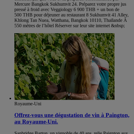
Mercure Bangkok Sukhumvit 24. Préparez votre propre jus
pressé à froid avec Veggiology 6 900 THB + un bon de
500 THB pour déjeuner au restaurant 8 Sukhumvit 41 Alley,
Khlong Tan Nuea, Watthana, Bangkok 10110, Thaïlande À
550 mètres de l’hôtel Réserver sur leur site internet &nbsp;
Royaume-Uni
Offrez-vous une dégustation de vin à Paington,
au Royaume-Uni.
Sanbridge Barton, un vignoble de 40 ans, relie Paignton aux