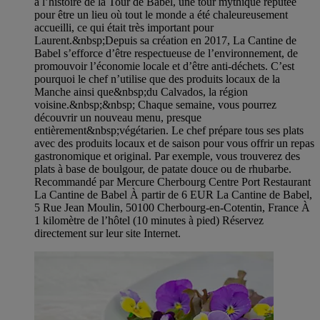
à l’histoire de la Tour de Babel, une tour mythique réputée
pour être un lieu où tout le monde a été chaleureusement
accueilli, ce qui était très important pour
Laurent.&nbsp;Depuis sa création en 2017, La Cantine de
Babel s’efforce d’être respectueuse de l’environnement, de
promouvoir l’économie locale et d’être anti-déchets. C’est
pourquoi le chef n’utilise que des produits locaux de la
Manche ainsi que&nbsp;du Calvados, la région
voisine.&nbsp;&nbsp; Chaque semaine, vous pourrez
découvrir un nouveau menu, presque
entièrement&nbsp;végétarien. Le chef prépare tous ses plats
avec des produits locaux et de saison pour vous offrir un repas
gastronomique et original. Par exemple, vous trouverez des
plats à base de boulgour, de patate douce ou de rhubarbe.
Recommandé par Mercure Cherbourg Centre Port Restaurant
La Cantine de Babel À partir de 6 EUR La Cantine de Babel,
5 Rue Jean Moulin, 50100 Cherbourg-en-Cotentin, France À
1 kilomètre de l’hôtel (10 minutes à pied) Réservez
directement sur leur site Internet.