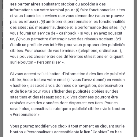
ses partenaires
souhaitent stocker ou accéder à des
Retour
informations sur votre terminal pour :
(i)
faire fonctionner les sites
Sélectionnez votre devise ci-dessous
et vous fournir les services que vous demandez (vous ne pouvez
Zone géographique
pas les refuser) ;
(ii)
améliorer et personnaliser les fonctionnalités
des sites ;
(iii)
mesurer l'audience et la performance des sites ;
(iv)
Devise
vous fournir un service de « cashback » si vous en avez souscrit
un,
(v)
vous permettre d'interagir avec des réseaux sociaux ;
(vi)
Valider ma devise
établir un profil de vos intérêts pour vous proposer des publicités
ciblées. Pour chacun de vos terminaux (téléphone, ordinateur…),
vous pouvez choisir entre ces différentes utilisations en cliquant
sur le bouton « Personnaliser ».
Page d'accueil
Guide de voyage
Si vous acceptez l’utilisation d’information à des fins de publicité
Soutien aux communautés locales
ciblée, Accor traitera votre email (si vous l’avez donné) en version
Visitez une ferme céréalière près de Paris et préparez vos
« hashée », associé à vos données de navigation, de réservation
propres pâtes avec de la semoule fraîche
et de fidélité pour vous afficher des publicités ciblées sur des
sites tiers et des réseaux sociaux. Vos données pourront être
croisées avec des données dont disposent ces tiers. Pour en
savoir plus, consultez la rubrique « publicité ciblée » via le bouton
« Personnaliser ».
Vous pourrez modifier vos choix à tout moment en cliquant sur le
bouton « Personnaliser » accessible via le lien "Cookies" en bas