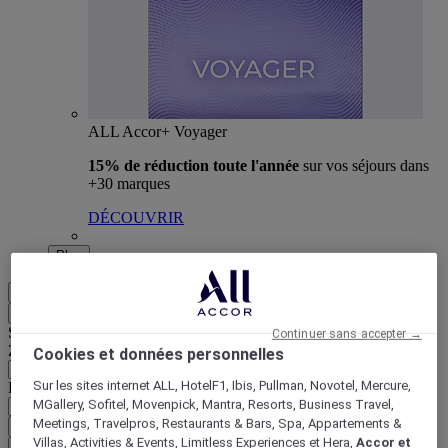
ALL Accor+ Voyager
15% de réduction toute l'année
sur vos séjours dans
+30 marques
DÉCOUVRIR
Plus
FR
Retour
Sélectionnez votre zone et votre langue ci-dessous
Continuer sans accepter →
Zone géographique
Cookies et données personnelles
Sur les sites internet ALL, HotelF1, Ibis, Pullman, Novotel, Mercure,
Pays/Région - Langue
MGallery, Sofitel, Movenpick, Mantra, Resorts, Business Travel,
Meetings, Travelpros, Restaurants & Bars, Spa, Appartements &
Valider votre zone et votre langue
Villas, Activities & Events, Limitless Experiences et Hera,
Accor et
EUR
(€)