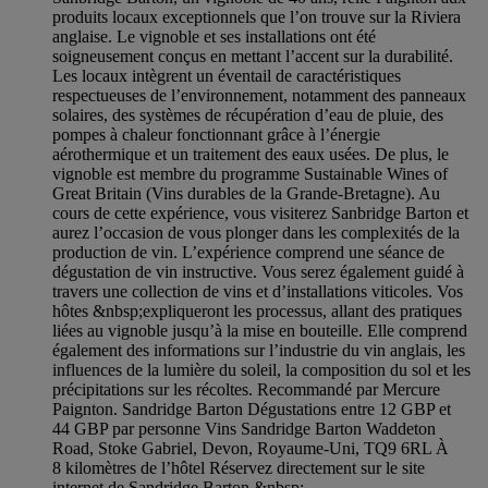
produits locaux exceptionnels que l’on trouve sur la Riviera
anglaise. Le vignoble et ses installations ont été
soigneusement conçus en mettant l’accent sur la durabilité.
Les locaux intègrent un éventail de caractéristiques
respectueuses de l’environnement, notamment des panneaux
solaires, des systèmes de récupération d’eau de pluie, des
pompes à chaleur fonctionnant grâce à l’énergie
aérothermique et un traitement des eaux usées. De plus, le
vignoble est membre du programme Sustainable Wines of
Great Britain (Vins durables de la Grande-Bretagne). Au
cours de cette expérience, vous visiterez Sanbridge Barton et
aurez l’occasion de vous plonger dans les complexités de la
production de vin. L’expérience comprend une séance de
dégustation de vin instructive. Vous serez également guidé à
travers une collection de vins et d’installations viticoles. Vos
hôtes &nbsp;expliqueront les processus, allant des pratiques
liées au vignoble jusqu’à la mise en bouteille. Elle comprend
également des informations sur l’industrie du vin anglais, les
influences de la lumière du soleil, la composition du sol et les
précipitations sur les récoltes. Recommandé par Mercure
Paignton. Sandridge Barton Dégustations entre 12 GBP et
44 GBP par personne Vins Sandridge Barton Waddeton
Road, Stoke Gabriel, Devon, Royaume-Uni, TQ9 6RL À
8 kilomètres de l’hôtel Réservez directement sur le site
internet de Sandridge Barton &nbsp;