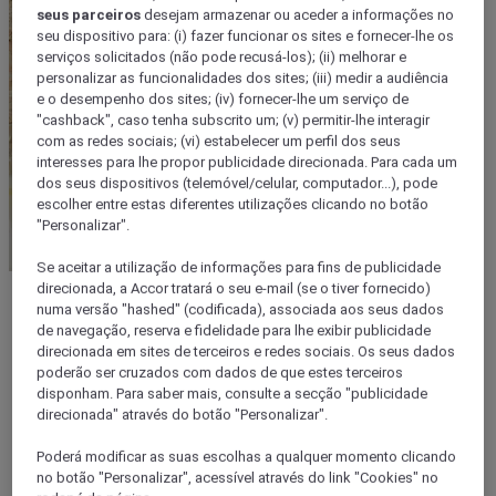
seus parceiros
desejam armazenar ou aceder a informações no
seu dispositivo para: (i) fazer funcionar os sites e fornecer-lhe os
serviços solicitados (não pode recusá-los); (ii) melhorar e
personalizar as funcionalidades dos sites; (iii) medir a audiência
e o desempenho dos sites; (iv) fornecer-lhe um serviço de
"cashback", caso tenha subscrito um; (v) permitir-lhe interagir
com as redes sociais; (vi) estabelecer um perfil dos seus
interesses para lhe propor publicidade direcionada. Para cada um
dos seus dispositivos (telemóvel/celular, computador...), pode
escolher entre estas diferentes utilizações clicando no botão
"Personalizar".
Se aceitar a utilização de informações para fins de publicidade
direcionada, a Accor tratará o seu e-mail (se o tiver fornecido)
Destinos
numa versão "hashed" (codificada), associada aos seus dados
de navegação, reserva e fidelidade para lhe exibir publicidade
Voltar
direcionada em sites de terceiros e redes sociais. Os seus dados
Continente
Europa
poderão ser cruzados com dados de que estes terceiros
Ásia
disponham. Para saber mais, consulte a secção "publicidade
Médio Oriente
direcionada" através do botão "Personalizar".
América do Sul
África
Poderá modificar as suas escolhas a qualquer momento clicando
Austrália-Pacífico
no botão "Personalizar", acessível através do link "Cookies" no
Nossos principais destinos