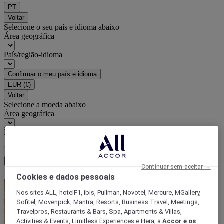
PT
Voltar
Selecione o seu país e idioma abaixo
Área geográfica
País/região-idioma
Confirmar o meu país e idioma
EUR
(€)
Voltar
Selecione a moeda abaixo
Área geográfica
Moeda
Confirmar a moeda
Continuar sem aceitar →
Cookies e dados pessoais
Nos sites ALL, hotelF1, ibis, Pullman, Novotel, Mercure, MGallery,
Sofitel, Movenpick, Mantra, Resorts, Business Travel, Meetings,
Travelpros, Restaurants & Bars, Spa, Apartments & Villas,
Activities & Events, Limitless Experiences e Hera, a
Accor e os