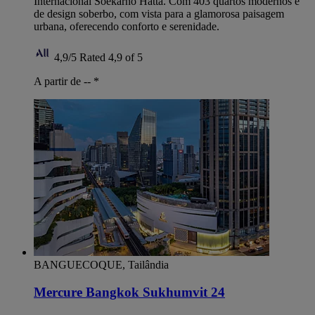
Internacional Soekarno Hatta. Com 403 quartos modernos e
de design soberbo, com vista para a glamorosa paisagem
urbana, oferecendo conforto e serenidade.
4,9/5
Rated 4,9 of 5
A partir de --
*
BANGUECOQUE, Tailândia
Mercure Bangkok Sukhumvit 24