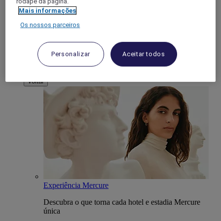
rodapé da página.
Hotéis Paris
Mais informações
Hotéis Barcelona
Hotéis Madrid
Os nossos parceiros
Hotéis Londres
Ver todos os destinos
Ofertas
Personalizar
Aceitar todos
Guia de viagem local
Sobre o Mercure
Voltar
Experiência Mercure
Descubra o que torna cada hotel e estadia Mercure
única