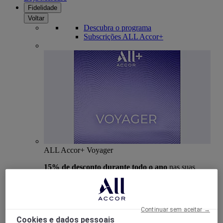
Fidelidade
Voltar
Descubra o programa
Subscrições ALL Accor+
ALL Accor+ Voyager
15% de desconto durante todo o ano
nas suas
estadias em +30 marcas
DESCOBRIR
Continuar sem aceitar →
Mais
Cookies e dados pessoais