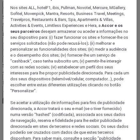
PT
Nos sites ALL, hotelF1, ibis, Pullman, Novotel, Mercure, MGallery,
Voltar
Sofitel, Movenpick, Mantra, Resorts, Business Travel, Meetings,
Selecione o seu país e idioma abaixo
Travelpros, Restaurants & Bars, Spa, Apartments & Villas,
Área geográfica
Activities & Events, Limitless Experiences e Hera, a
Accor e os
seus parceiros
desejam armazenar ou aceder a informações no
País/região-idioma
seu dispositivo para: (i) fazer funcionar os sites e fornecer-lhe os
serviços solicitados (não pode recusá-los); (ii) melhorar e
Confirmar o meu país e idioma
personalizar as funcionalidades dos sites; (iii) medir a audiência
EUR
(€)
e o desempenho dos sites; (iv) fornecer-lhe um serviço de
Voltar
"cashback", caso tenha subscrito um; (v) permitir-lhe interagir
Selecione a moeda abaixo
com as redes sociais; (vi) estabelecer um perfil dos seus
Área geográfica
interesses para lhe propor publicidade direcionada. Para cada um
dos seus dispositivos (telemóvel/celular, computador...), pode
Moeda
escolher entre estas diferentes utilizações clicando no botão
"Personalizar".
Confirmar a moeda
Se aceitar a utilização de informações para fins de publicidade
direcionada, a Accor tratará o seu e-mail (se o tiver fornecido)
numa versão "hashed" (codificada), associada aos seus dados
World
de navegação, reserva e fidelidade para lhe exibir publicidade
Europe
direcionada em sites de terceiros e redes sociais. Os seus dados
United Kingdom
poderão ser cruzados com dados de que estes terceiros
London
disponham. Para saber mais, consulte a secção "publicidade