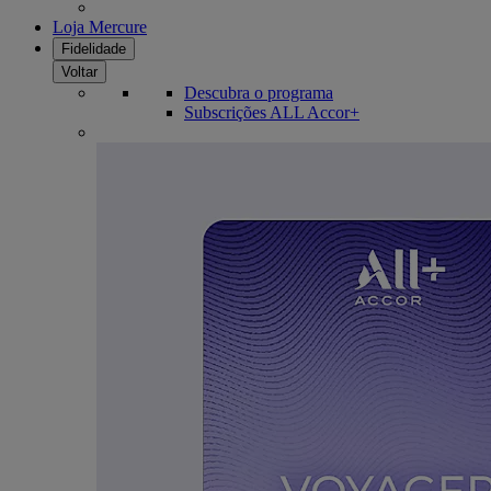
Loja Mercure
Fidelidade
Voltar
Descubra o programa
Subscrições ALL Accor+