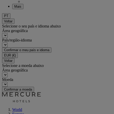
Mais
PT
Voltar
Selecione o seu país e idioma abaixo
Área geográfica
País/região-idioma
Confirmar o meu país e idioma
EUR
(€)
Voltar
Selecione a moeda abaixo
Área geográfica
Moeda
Confirmar a moeda
World