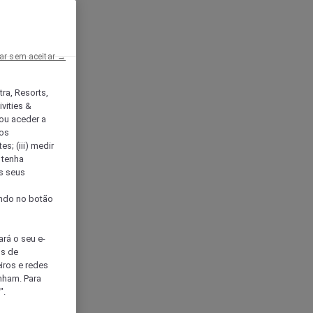
ar sem aceitar →
tra, Resorts,
vities &
ou aceder a
ços
s; (iii) medir
 tenha
os seus
s
cando no botão
ará o seu e-
os de
eiros e redes
nham. Para
".