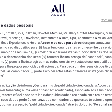
Continu
 e dados pessoais
LL, hotelF1, ibis, Pullman, Novotel, Mercure, MGallery, Sofitel, Movenpick, Man
ravel, Meetings, Travelpros, Restaurants & Bars, Spa, Apartments & Villas, Acti
mitless Experiences e Hera, a
Accor e os seus parceiros
desejam armazenar 
 no seu dispositivo para: (i) fazer funcionar os sites e fornecer-lhe os servi
 (não pode recusá-los); (ii) melhorar e personalizar as funcionalidades dos site
a e o desempenho dos sites; (iv) fornecer-lhe um serviço de "cashback", caso
m; (v) permitir-lhe interagir com as redes sociais; (vi) estabelecer um perfil d
 para lhe propor publicidade direcionada. Para cada um dos seus dispositivo
/celular, computador...), pode escolher entre estas diferentes utilizações cli
ar".
a utilização de informações para fins de publicidade direcionada, a Accor trat
 tiver fornecido) numa versão "hashed" (codificada), associada aos seus dad
 reserva e fidelidade para lhe exibir publicidade direcionada em sites de terc
s seus dados poderão ser cruzados com dados de que estes terceiros dispo
, consulte a secção "publicidade direcionada" através do botão "Personalizar