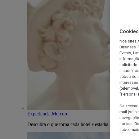
Cookies
Nos sites A
Business T
Events, Li
informações
solicitados
a audiênci
subscrito u
interesses
(telemóvel
"Personaliz
Se aceitar 
mail (se o
Experiência Mercure
navegação,
sociais. O
Descubra o que torna cada hotel e estadia Mercure única
saber mais