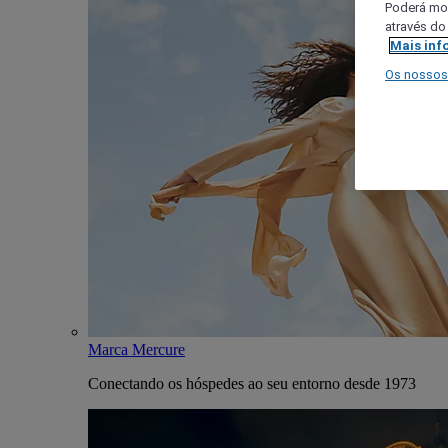
Poderá mod
através do
Mais inf
Os nossos
Marca Mercure
Conectando os hóspedes ao seu entorno desde 1973