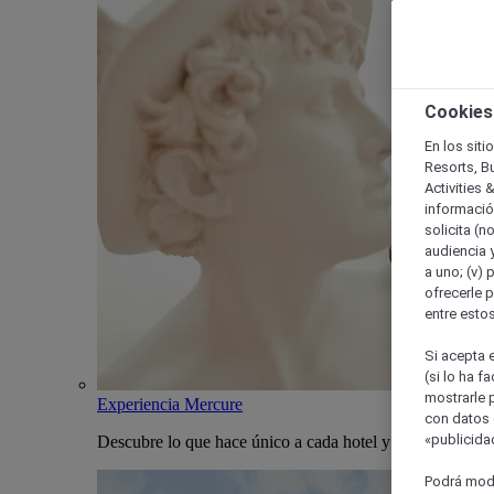
Cookies
En los siti
Resorts, B
Activities 
información
solicita (n
audiencia y
a uno; (v) 
ofrecerle p
entre esto
Si acepta e
(si lo ha f
mostrarle 
Experiencia Mercure
con datos 
«publicidad
Descubre lo que hace único a cada hotel y estancia Merc
Podrá modi