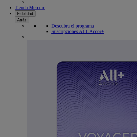
Tienda Mercure
Fidelidad
Atrás
Descubra el programa
Suscripciones ALL Accor+