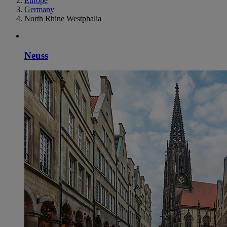
Europe
Germany
North Rhine Westphalia
Neuss