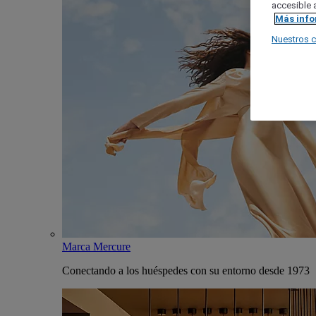
accesible a
Más inf
Nuestros 
Marca Mercure
Conectando a los huéspedes con su entorno desde 1973