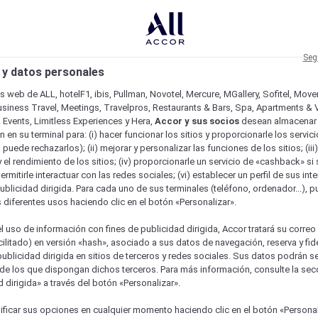
Seg
 y datos personales
os web de ALL, hotelF1, ibis, Pullman, Novotel, Mercure, MGallery, Sofitel, Mov
usiness Travel, Meetings, Travelpros, Restaurants & Bars, Spa, Apartments & Vi
& Events, Limitless Experiences y Hera,
Accor y sus socios
desean almacenar 
 en su terminal para: (i) hacer funcionar los sitios y proporcionarle los servic
o puede rechazarlos); (ii) mejorar y personalizar las funciones de los sitios; (iii
 el rendimiento de los sitios; (iv) proporcionarle un servicio de «cashback» si 
permitirle interactuar con las redes sociales; (vi) establecer un perfil de sus in
ublicidad dirigida. Para cada uno de sus terminales (teléfono, ordenador...), p
s diferentes usos haciendo clic en el botón «Personalizar».
l uso de información con fines de publicidad dirigida, Accor tratará su correo
acilitado) en versión «hash», asociado a sus datos de navegación, reserva y fid
publicidad dirigida en sitios de terceros y redes sociales. Sus datos podrán 
de los que dispongan dichos terceros. Para más información, consulte la sec
 dirigida» a través del botón «Personalizar».
ure
ficar sus opciones en cualquier momento haciendo clic en el botón «Personal