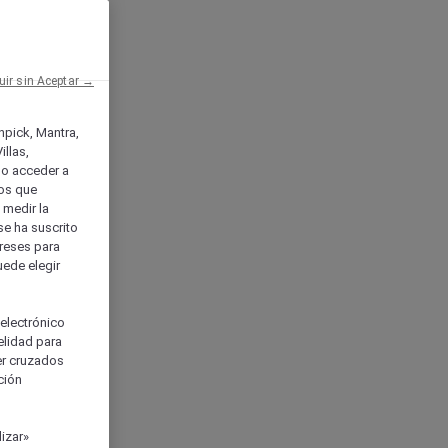
uir sin Aceptar →
enpick, Mantra,
llas,
o acceder a
ios que
) medir la
se ha suscrito
tereses para
uede elegir
 electrónico
elidad para
ser cruzados
ción
izar»