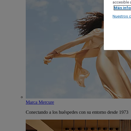
accesible a
Más inf
Nuestros 
Marca Mercure
Conectando a los huéspedes con su entorno desde 1973