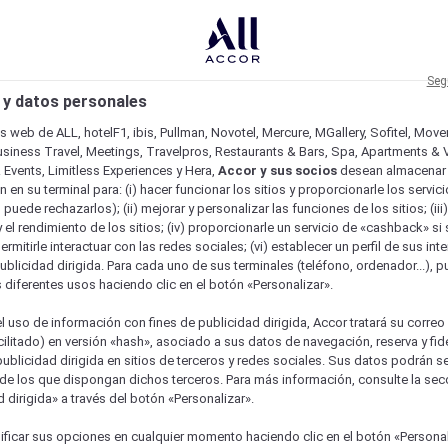
Seg
 y datos personales
os web de ALL, hotelF1, ibis, Pullman, Novotel, Mercure, MGallery, Sofitel, Mov
usiness Travel, Meetings, Travelpros, Restaurants & Bars, Spa, Apartments & Vi
& Events, Limitless Experiences y Hera,
Accor y sus socios
desean almacenar 
 en su terminal para: (i) hacer funcionar los sitios y proporcionarle los servic
o puede rechazarlos); (ii) mejorar y personalizar las funciones de los sitios; (iii
 el rendimiento de los sitios; (iv) proporcionarle un servicio de «cashback» si 
permitirle interactuar con las redes sociales; (vi) establecer un perfil de sus in
ublicidad dirigida. Para cada uno de sus terminales (teléfono, ordenador...), p
s diferentes usos haciendo clic en el botón «Personalizar».
l uso de información con fines de publicidad dirigida, Accor tratará su correo
acilitado) en versión «hash», asociado a sus datos de navegación, reserva y fid
publicidad dirigida en sitios de terceros y redes sociales. Sus datos podrán 
de los que dispongan dichos terceros. Para más información, consulte la sec
 dirigida» a través del botón «Personalizar».
ure
ficar sus opciones en cualquier momento haciendo clic en el botón «Personal