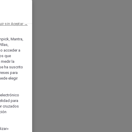
uir sin Aceptar →
enpick, Mantra,
llas,
o acceder a
ios que
) medir la
se ha suscrito
tereses para
uede elegir
 electrónico
elidad para
ser cruzados
ción
izar»