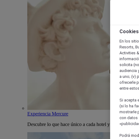
Cookies
En los siti
Resorts, B
Activities 
información
solicita (n
audiencia y
a uno; (v) 
ofrecerle p
entre esto
Si acepta e
(si lo ha f
mostrarle 
Experiencia Mercure
con datos 
«publicidad
Descubre lo que hace único a cada hotel y estancia Merc
Podrá modi