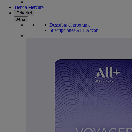
Tienda Mercure
Fidelidad
Atrás
Descubra el programa
Suscripciones ALL Accor+