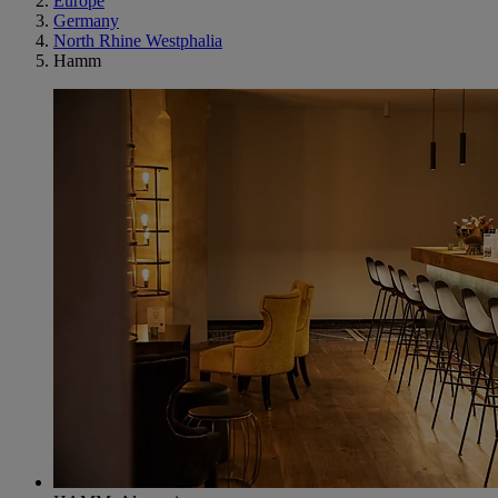
Europe
Germany
North Rhine Westphalia
Hamm