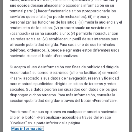
Burgundy
sus socios
desean almacenar o acceder a información en su
SAONE-ET-LOIRE
terminal para: (i) hacer funcionar los sitios y proporcionarle los
servicios que solicita (no puede rechazarlos); (ii) mejorar y
personalizar las funciones de los sitios; (iii) medir la audiencia y el
rendimiento de los sitios; (iv) proporcionarle un servicio de
«cashback» si se ha suscrito a uno; (v) permitirle interactuar con
las redes sociales; (vi) establecer un perfil de sus intereses para
ofrecerle publicidad dirigida. Para cada uno de sus terminales
(teléfono, ordenador...), puede elegir entre estos diferentes usos
haciendo clic en el botón «Personalizar».
Si acepta el uso de información con fines de publicidad dirigida,
Chalon Sur Saone
Accor tratará su correo electrónico (si lo ha facilitado) en versión
«hash», asociado a sus datos de navegación, reserva y fidelidad
para mostrarle publicidad dirigida en sitios de terceros y redes
sociales. Sus datos podrán ser cruzados con datos de los que
dispongan dichos terceros. Para más información, consulte la
sección «publicidad dirigida» a través del botón «Personalizar».
Podrá modificar sus opciones en cualquier momento haciendo
clic en el botón «Personalizar» accesible a través del enlace
"Cookies" en la parte inferior de la página.
Más información