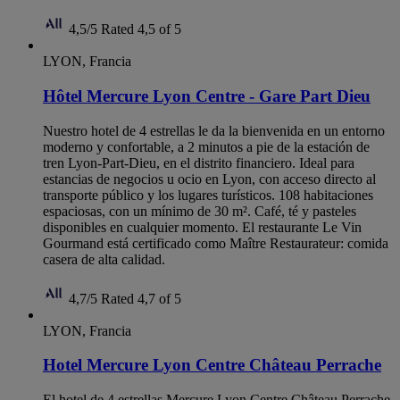
4,5/5
Rated 4,5 of 5
LYON, Francia
Hôtel Mercure Lyon Centre - Gare Part Dieu
Nuestro hotel de 4 estrellas le da la bienvenida en un entorno
moderno y confortable, a 2 minutos a pie de la estación de
tren Lyon-Part-Dieu, en el distrito financiero. Ideal para
estancias de negocios u ocio en Lyon, con acceso directo al
transporte público y los lugares turísticos. 108 habitaciones
espaciosas, con un mínimo de 30 m². Café, té y pasteles
disponibles en cualquier momento. El restaurante Le Vin
Gourmand está certificado como Maître Restaurateur: comida
casera de alta calidad.
4,7/5
Rated 4,7 of 5
LYON, Francia
Hotel Mercure Lyon Centre Château Perrache
El hotel de 4 estrellas Mercure Lyon Centre Château Perrache