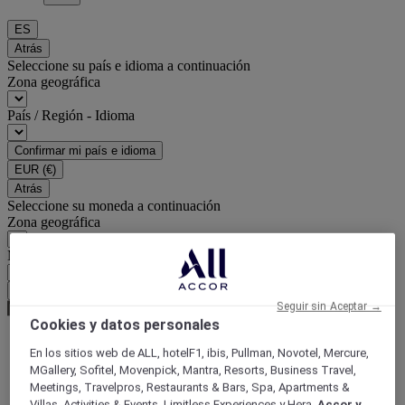
ES
Atrás
Seleccione su país e idioma a continuación
Zona geográfica
País / Región - Idioma
Confirmar mi país e idioma
EUR
(€)
Atrás
Seleccione su moneda a continuación
Zona geográfica
Moneda
Confirmar mi moneda
Seguir sin Aceptar →
Cookies y datos personales
En los sitios web de ALL, hotelF1, ibis, Pullman, Novotel, Mercure,
World
MGallery, Sofitel, Movenpick, Mantra, Resorts, Business Travel,
Europe
Meetings, Travelpros, Restaurants & Bars, Spa, Apartments &
France
Villas, Activities & Events, Limitless Experiences y Hera,
Accor y