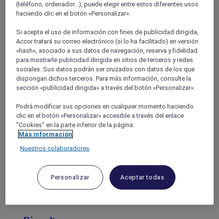
Languedoc-Roussillon
(teléfono, ordenador...), puede elegir entre estos diferentes usos
PYRENEES-ORIENTALES
haciendo clic en el botón «Personalizar».
Si acepta el uso de información con fines de publicidad dirigida,
Accor tratará su correo electrónico (si lo ha facilitado) en versión
«hash», asociado a sus datos de navegación, reserva y fidelidad
para mostrarle publicidad dirigida en sitios de terceros y redes
sociales. Sus datos podrán ser cruzados con datos de los que
dispongan dichos terceros. Para más información, consulte la
sección «publicidad dirigida» a través del botón «Personalizar».
Podrá modificar sus opciones en cualquier momento haciendo
Canet En Roussillon
clic en el botón «Personalizar» accesible a través del enlace
"Cookies" en la parte inferior de la página.
Más información
Nuestros colaboradores
Personalizar
Aceptar todas