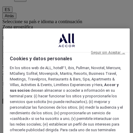
ES
Atrás
Seleccione su país e idioma a continuación
Zona geográfica
País / Región - Idioma
Confirmar mi país e idioma
Seguir sin Aceptar →
EUR
(€)
Cookies y datos personales
Atrás
Seleccione su moneda a continuación
En los sitios web de ALL, hotelF1, ibis, Pullman, Novotel, Mercure,
Zona geográfica
MGallery, Sofitel, Movenpick, Mantra, Resorts, Business Travel,
Meetings, Travelpros, Restaurants & Bars, Spa, Apartments &
Moneda
Villas, Activities & Events, Limitless Experiences y Hera,
Accor y
sus socios
desean almacenar o acceder a información en su
Confirmar mi moneda
terminal para: (i) hacer funcionar los sitios y proporcionarle los
servicios que solicita (no puede rechazarlos); (ii) mejorar y
personalizar las funciones de los sitios; (iii) medir la audiencia y el
rendimiento de los sitios; (iv) proporcionarle un servicio de
«cashback» si se ha suscrito a uno; (v) permitirle interactuar con
World
Europe
las redes sociales; (vi) establecer un perfil de sus intereses para
France
ofrecerle publicidad dirigida. Para cada uno de sus terminales