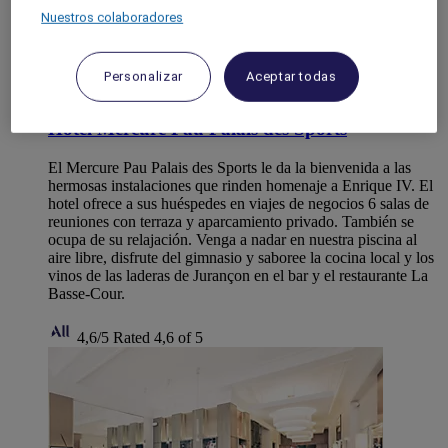
Nuestros colaboradores
Personalizar
Aceptar todas
PAU, Francia
Hotel Mercure Pau Palais des Sports
El Mercure Pau Palais des Sports le da la bienvenida a las
hermosas instalaciones que rinden homenaje a Enrique IV. El
hotel ofrece a sus huéspedes en viajes de negocios 6 salas de
reuniones con terraza y aparcamiento privado. También se
ocupa de su relajación. Venga a nadar en nuestra piscina al
aire libre, disfrute del gimnasio y saboree la cocina local y los
vinos de las laderas de Jurançon en el bar y el restaurante La
Basse-Cour.
4,6/5
Rated 4,6 of 5