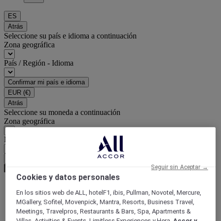
ES
Atrás
Seleccione su país e idioma a continuación
Zona geográfica
País / Región - Idioma
Confirmar mi país e idioma
EUR
(€)
Atrás
Seleccione su moneda a continuación
Zona geográfica
Moneda
Confirmar mi moneda
Seguir sin Aceptar →
Cookies y datos personales
En los sitios web de ALL, hotelF1, ibis, Pullman, Novotel, Mercure,
World
MGallery, Sofitel, Movenpick, Mantra, Resorts, Business Travel,
Europe
Meetings, Travelpros, Restaurants & Bars, Spa, Apartments &
France
Villas, Activities & Events, Limitless Experiences y Hera,
Accor y