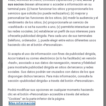
Aquitania
sus socios
desean almacenar o acceder a información en su
LANDES
terminal para: (i) hacer funcionar los sitios y proporcionarle los
servicios que solicita (no puede rechazarlos); (ii) mejorar y
personalizar las funciones de los sitios; (iii) medir la audiencia y el
rendimiento de los sitios; (iv) proporcionarle un servicio de
«cashback» si se ha suscrito a uno; (v) permitirle interactuar con
las redes sociales; (vi) establecer un perfil de sus intereses para
ofrecerle publicidad dirigida. Para cada uno de sus terminales
(teléfono, ordenador...), puede elegir entre estos diferentes usos
haciendo clic en el botón «Personalizar».
Si acepta el uso de información con fines de publicidad dirigida,
Hossegor
Accor tratará su correo electrónico (si lo ha facilitado) en versión
«hash», asociado a sus datos de navegación, reserva y fidelidad
Load More
See more items
para mostrarle publicidad dirigida en sitios de terceros y redes
sociales. Sus datos podrán ser cruzados con datos de los que
dispongan dichos terceros. Para más información, consulte la
sección «publicidad dirigida» a través del botón «Personalizar».
Podrá modificar sus opciones en cualquier momento haciendo
clic en el botón «Personalizar» accesible a través del enlace
"Cookies" en la parte inferior de la página.
Más información