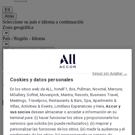
ES
Atrás
Seleccione su país e idioma a continuación
Zona geográfica
País / Región - Idioma
Confirmar mi país e idioma
EUR
(€)
Atrás
Seleccione su moneda a continuación
Seguir sin Aceptar →
Zona geográfica
Cookies y datos personales
Moneda
En los sitios web de ALL, hotelF1, ibis, Pullman, Novotel, Mercure,
MGallery, Sofitel, Movenpick, Mantra, Resorts, Business Travel,
Confirmar mi moneda
Meetings, Travelpros, Restaurants & Bars, Spa, Apartments &
Villas, Activities & Events, Limitless Experiences y Hera,
Accor y
sus socios
desean almacenar o acceder a información en su
terminal para: (i) hacer funcionar los sitios y proporcionarle los
World
servicios que solicita (no puede rechazarlos); (ii) mejorar y
Europe
personalizar las funciones de los sitios; (iii) medir la audiencia y el
France
rendimiento de los sitios; (iv) proporcionarle un servicio de