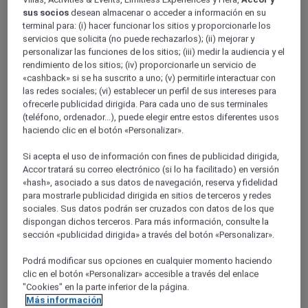
Ile-de-France
sus socios
desean almacenar o acceder a información en su
HAUTS-DE-SEINE
terminal para: (i) hacer funcionar los sitios y proporcionarle los
servicios que solicita (no puede rechazarlos); (ii) mejorar y
personalizar las funciones de los sitios; (iii) medir la audiencia y el
rendimiento de los sitios; (iv) proporcionarle un servicio de
«cashback» si se ha suscrito a uno; (v) permitirle interactuar con
las redes sociales; (vi) establecer un perfil de sus intereses para
ofrecerle publicidad dirigida. Para cada uno de sus terminales
(teléfono, ordenador...), puede elegir entre estos diferentes usos
haciendo clic en el botón «Personalizar».
Si acepta el uso de información con fines de publicidad dirigida,
La Défense
Accor tratará su correo electrónico (si lo ha facilitado) en versión
«hash», asociado a sus datos de navegación, reserva y fidelidad
para mostrarle publicidad dirigida en sitios de terceros y redes
sociales. Sus datos podrán ser cruzados con datos de los que
Meudon la Forêt
dispongan dichos terceros. Para más información, consulte la
sección «publicidad dirigida» a través del botón «Personalizar».
Podrá modificar sus opciones en cualquier momento haciendo
clic en el botón «Personalizar» accesible a través del enlace
"Cookies" en la parte inferior de la página.
Más información