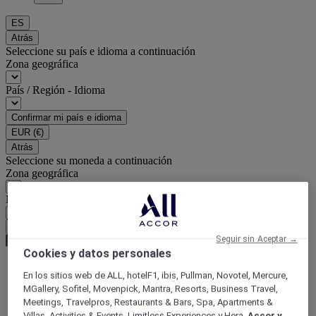
ES
Atrás
Seleccione su país e idioma a continuación
Zona geográfica
País / Región - Idioma
Confirmar mi país e idioma
EUR
(€)
Atrás
Seleccione su moneda a continuación
Zona geográfica
Moneda
Confirmar mi moneda
Seguir sin Aceptar →
Cookies y datos personales
En los sitios web de ALL, hotelF1, ibis, Pullman, Novotel, Mercure,
World
MGallery, Sofitel, Movenpick, Mantra, Resorts, Business Travel,
Europe
Meetings, Travelpros, Restaurants & Bars, Spa, Apartments &
France
Villas, Activities & Events, Limitless Experiences y Hera,
Accor y