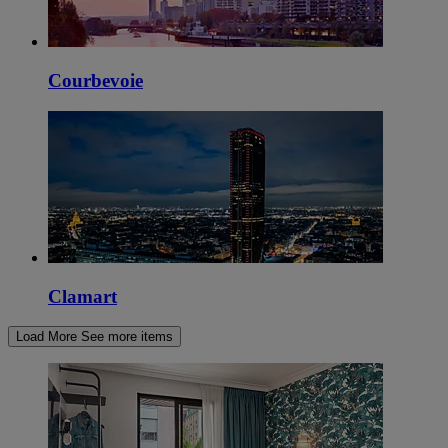
Courbevoie
Clamart
Load More
See more items