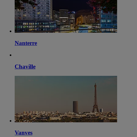
Nanterre
Chaville
Vanves