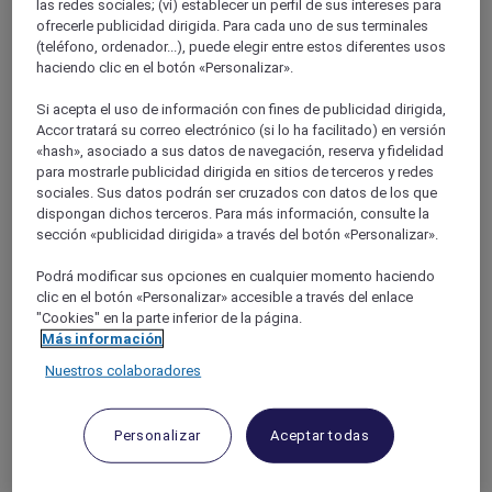
las redes sociales; (vi) establecer un perfil de sus intereses para
Rhone-Alps
RHONE
ofrecerle publicidad dirigida. Para cada uno de sus terminales
Villeurbanne
(teléfono, ordenador...), puede elegir entre estos diferentes usos
haciendo clic en el botón «Personalizar».
Si acepta el uso de información con fines de publicidad dirigida,
Accor tratará su correo electrónico (si lo ha facilitado) en versión
«hash», asociado a sus datos de navegación, reserva y fidelidad
para mostrarle publicidad dirigida en sitios de terceros y redes
sociales. Sus datos podrán ser cruzados con datos de los que
dispongan dichos terceros. Para más información, consulte la
sección «publicidad dirigida» a través del botón «Personalizar».
Podrá modificar sus opciones en cualquier momento haciendo
clic en el botón «Personalizar» accesible a través del enlace
"Cookies" en la parte inferior de la página.
LYON VILLEURBANNE, Francia
Más información
Nuestros colaboradores
Mercure Lyon Centre Charpennes Parc de la
Tête d'Or
Personalizar
Aceptar todas
El hotel Mercure Lyon Centre Charpennes Parc de la Tête
d'Or está cerca de las atracciones y el transporte público de
Lyon. Descubra nuestras habitaciones con camas totalmente