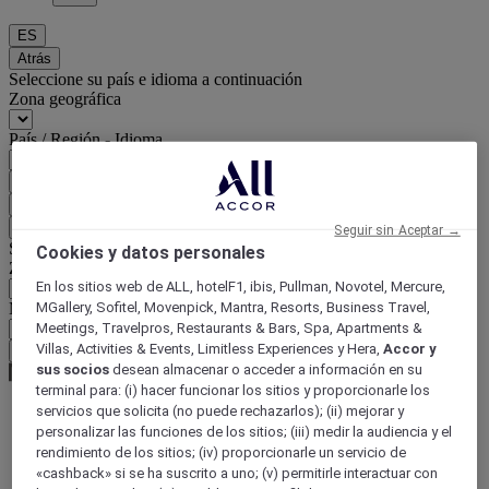
ES
Atrás
Seleccione su país e idioma a continuación
Zona geográfica
País / Región - Idioma
Confirmar mi país e idioma
EUR
(€)
Atrás
Seguir sin Aceptar →
Seleccione su moneda a continuación
Cookies y datos personales
Zona geográfica
En los sitios web de ALL, hotelF1, ibis, Pullman, Novotel, Mercure,
Moneda
MGallery, Sofitel, Movenpick, Mantra, Resorts, Business Travel,
Meetings, Travelpros, Restaurants & Bars, Spa, Apartments &
Villas, Activities & Events, Limitless Experiences y Hera,
Accor y
Confirmar mi moneda
sus socios
desean almacenar o acceder a información en su
terminal para: (i) hacer funcionar los sitios y proporcionarle los
servicios que solicita (no puede rechazarlos); (ii) mejorar y
personalizar las funciones de los sitios; (iii) medir la audiencia y el
World
rendimiento de los sitios; (iv) proporcionarle un servicio de
Europe
«cashback» si se ha suscrito a uno; (v) permitirle interactuar con
France