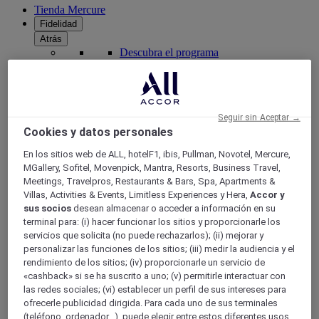
Tienda Mercure
Fidelidad
Atrás
Descubra el programa
Suscripciones ALL Accor+
Seguir sin Aceptar →
Cookies y datos personales
En los sitios web de ALL, hotelF1, ibis, Pullman, Novotel, Mercure,
MGallery, Sofitel, Movenpick, Mantra, Resorts, Business Travel,
Meetings, Travelpros, Restaurants & Bars, Spa, Apartments &
Villas, Activities & Events, Limitless Experiences y Hera,
Accor y
sus socios
desean almacenar o acceder a información en su
terminal para: (i) hacer funcionar los sitios y proporcionarle los
ALL Accor+ Voyager
servicios que solicita (no puede rechazarlos); (ii) mejorar y
personalizar las funciones de los sitios; (iii) medir la audiencia y el
15% de descuent todo el año
en sus estancias en +30
rendimiento de los sitios; (iv) proporcionarle un servicio de
marcas
«cashback» si se ha suscrito a uno; (v) permitirle interactuar con
ÚNETE YA
las redes sociales; (vi) establecer un perfil de sus intereses para
ofrecerle publicidad dirigida. Para cada uno de sus terminales
Más
(teléfono, ordenador...), puede elegir entre estos diferentes usos