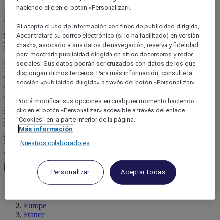
haciendo clic en el botón «Personalizar».
ES
Si acepta el uso de información con fines de publicidad dirigida,
Atrás
Seleccione su país e idioma a continuación
Accor tratará su correo electrónico (si lo ha facilitado) en versión
Zona geográfica
«hash», asociado a sus datos de navegación, reserva y fidelidad
para mostrarle publicidad dirigida en sitios de terceros y redes
País / Región - Idioma
sociales. Sus datos podrán ser cruzados con datos de los que
dispongan dichos terceros. Para más información, consulte la
Confirmar mi país e idioma
sección «publicidad dirigida» a través del botón «Personalizar».
EUR
(€)
Podrá modificar sus opciones en cualquier momento haciendo
Atrás
clic en el botón «Personalizar» accesible a través del enlace
Seleccione su moneda a continuación
"Cookies" en la parte inferior de la página.
Zona geográfica
Más información
Moneda
Nuestros colaboradores
Confirmar mi moneda
Personalizar
Aceptar todas
World
Europe
France